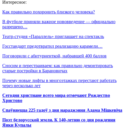
Интересное:
Как правильно похоронить близкого человека?
В футболе приняли важное нововведение — официально
разрешено…
Театр-студия «Параллель» приглашает на спектакль
Госстандарт предотвратил реализацию карамели…
Поговорили с абитуриенткой, набравшей 400 баллов
Сносим и перестраиваем: как правильно демонтировать
старые постройки в Барановичах
Почему новые лифты в многоэтажках перестают работать
через несколько лет
Сегодня христиане всего мира отмечают Рождество
Христово
Спаўняецца 225 гадоў з дня нараджэння Адама Міцкевіча
Поэт белорусской земли. К 140-летию со дня рождения
Янки Купалы