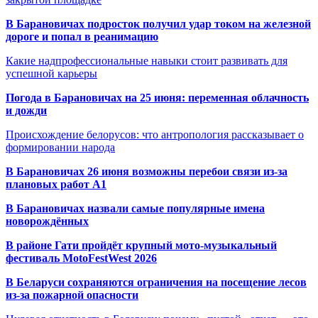
В Барановичах подросток получил удар током на железной
дороге и попал в реанимацию
Какие надпрофессиональные навыки стоит развивать для
успешной карьеры
Погода в Барановичах на 25 июня: переменная облачность
и дожди
Происхождение белорусов: что антропология рассказывает о
формировании народа
В Барановичах 26 июня возможны перебои связи из-за
плановых работ A1
В Барановичах назвали самые популярные имена
новорождённых
В районе Гати пройдёт крупный мото-музыкальный
фестиваль MotoFestWest 2026
В Беларуси сохраняются ограничения на посещение лесов
из-за пожарной опасности