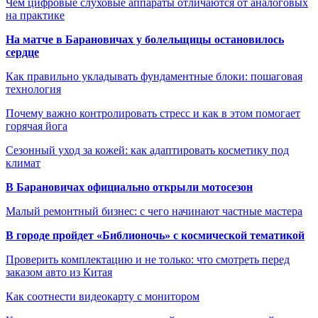
Чем цифровые слуховые аппараты отличаются от аналоговых
на практике
На матче в Барановичах у болельщицы остановилось
сердце
Как правильно укладывать фундаментные блоки: пошаговая
технология
Почему важно контролировать стресс и как в этом помогает
горячая йога
Сезонный уход за кожей: как адаптировать косметику под
климат
В Барановичах официально открыли мотосезон
Малый ремонтный бизнес: с чего начинают частные мастера
В городе пройдет «Библионочь» с космической тематикой
Проверить комплектацию и не только: что смотреть перед
заказом авто из Китая
Как соотнести видеокарту с монитором