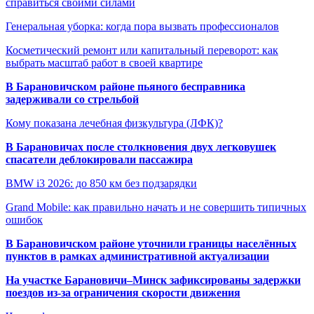
справиться своими силами
Генеральная уборка: когда пора вызвать профессионалов
Косметический ремонт или капитальный переворот: как
выбрать масштаб работ в своей квартире
В Барановичском районе пьяного бесправника
задерживали со стрельбой
Кому показана лечебная физкультура (ЛФК)?
В Барановичах после столкновения двух легковушек
спасатели деблокировали пассажира
BMW i3 2026: до 850 км без подзарядки
Grand Mobile: как правильно начать и не совершить типичных
ошибок
В Барановичском районе уточнили границы населённых
пунктов в рамках административной актуализации
На участке Барановичи–Минск зафиксированы задержки
поездов из-за ограничения скорости движения