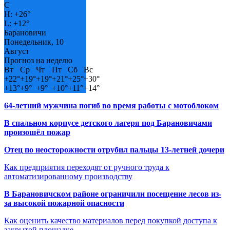
C
H:
+
26°
L:
+
12°
Барановичи
Понедельник, 10
Август
Прогноз на неделю
Вт
Ср
Чт
Пт
Сб
Вс
+
22°
+
19°
+
19°
+
21°
+
25°
+
30°
+
13°
+
9°
+
9°
+
10°
+
11°
+
14°
64-летний мужчина погиб во время работы с мотоблоком
В спальном корпусе детского лагеря под Барановичами
произошёл пожар
Отец по неосторожности отрубил пальцы 13-летней дочери
Как предприятия переходят от ручного труда к
автоматизированному производству
В Барановичском районе ограничили посещение лесов из-
за высокой пожарной опасности
Как оценить качество материалов перед покупкой доступа к
закрытой площадке