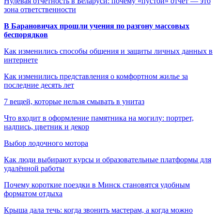
Нулевая отчетность в Беларуси: почему «пустой» отчет — это
зона ответственности
В Барановичах прошли учения по разгону массовых
беспорядков
Как изменились способы общения и защиты личных данных в
интернете
Как изменились представления о комфортном жилье за
последние десять лет
7 вещей, которые нельзя смывать в унитаз
Что входит в оформление памятника на могилу: портрет,
надпись, цветник и декор
Выбор лодочного мотора
Как люди выбирают курсы и образовательные платформы для
удалённой работы
Почему короткие поездки в Минск становятся удобным
форматом отдыха
Крыша дала течь: когда звонить мастерам, а когда можно