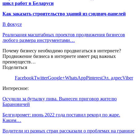
цикл работ в Беларуси
Как заказать строительство зданий из сэндвич-панелей
В фокусе
Реализация масштабных проектов продвижения бизнесов
любого размера инструментами…
Почему бизнесу необходимо продвигаться в интернете?
Продвижение бизнеса в интернете имеет ряд важных
преимуществ…
Поделиться
Facebook
Twitter
Google+
WhatsApp
Pinterest
Эл. адрес
Viber
Интересное:
Осудили за бутылку пива. Вынесен приговор жителю
Барановичей
Белгидромет: июнь 2022 года поставил рекорд по жаре.
Каким…
Водители из разных стран рассказали о проблемах на границе