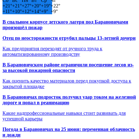
Сб
Вс
Пн
Вт
Ср
Чт
+
21°
+
21°
+
27°
+
20°
+
19°
+
22°
+
11°
+
10°
+
12°
+
14°
+
9°
+
9°
В спальном корпусе детского лагеря под Барановичами
произошёл пожар
Отец по неосторожности отрубил пальцы 13-летней дочери
Как предприятия переходят от ручного труда к
автоматизированному производству
В Барановичском районе ограничили посещение лесов из-
за высокой пожарной опасности
Как оценить качество материалов перед покупкой доступа к
закрытой площадке
В Барановичах подросток получил удар током на железной
дороге и попал в реанимацию
Какие надпрофессиональные навыки стоит развивать для
успешной карьеры
Погода в Барановичах на 25 июня: переменная облачность
и дожди