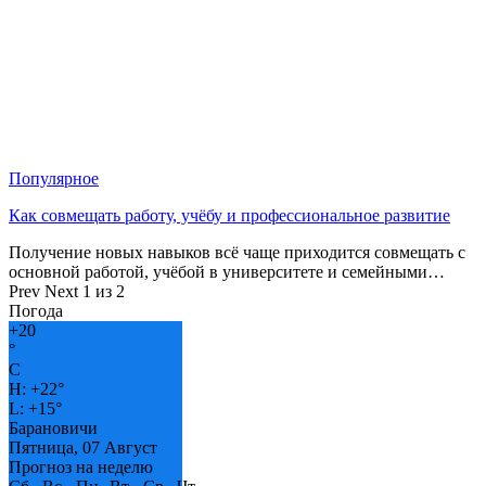
Популярное
Как совмещать работу, учёбу и профессиональное развитие
Получение новых навыков всё чаще приходится совмещать с
основной работой, учёбой в университете и семейными…
Prev
Next
1 из 2
Погода
+
20
°
C
H:
+
22°
L:
+
15°
Барановичи
Пятница, 07 Август
Прогноз на неделю