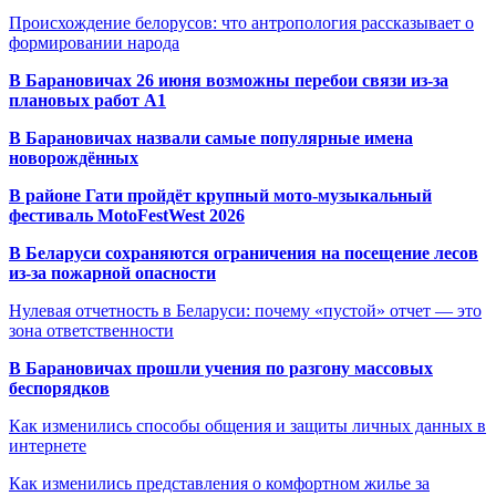
Происхождение белорусов: что антропология рассказывает о
формировании народа
В Барановичах 26 июня возможны перебои связи из-за
плановых работ A1
В Барановичах назвали самые популярные имена
новорождённых
В районе Гати пройдёт крупный мото-музыкальный
фестиваль MotoFestWest 2026
В Беларуси сохраняются ограничения на посещение лесов
из-за пожарной опасности
Нулевая отчетность в Беларуси: почему «пустой» отчет — это
зона ответственности
В Барановичах прошли учения по разгону массовых
беспорядков
Как изменились способы общения и защиты личных данных в
интернете
Как изменились представления о комфортном жилье за