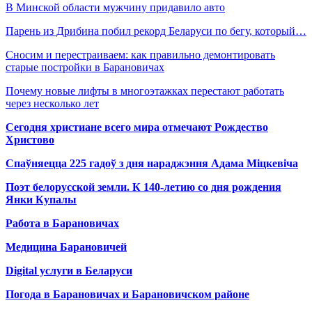
В Минской области мужчину придавило авто
Парень из Дрибина побил рекорд Беларуси по бегу, который…
Сносим и перестраиваем: как правильно демонтировать
старые постройки в Барановичах
Почему новые лифты в многоэтажках перестают работать
через несколько лет
Сегодня христиане всего мира отмечают Рождество
Христово
Спаўняецца 225 гадоў з дня нараджэння Адама Міцкевіча
Поэт белорусской земли. К 140-летию со дня рождения
Янки Купалы
Работа в Барановичах
Медицина Барановичей
Digital услуги в Беларуси
Погода в Барановичах и Барановичском районе