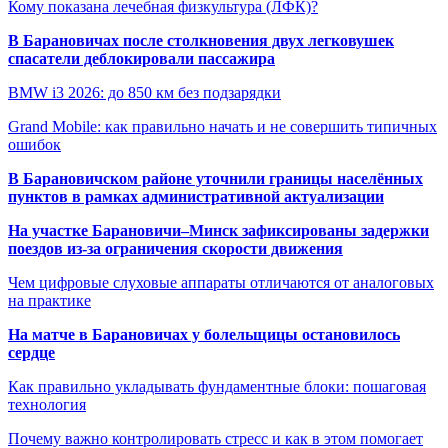
Кому показана лечебная физкультура (ЛФК)?
В Барановичах после столкновения двух легковушек
спасатели деблокировали пассажира
BMW i3 2026: до 850 км без подзарядки
Grand Mobile: как правильно начать и не совершить типичных
ошибок
В Барановичском районе уточнили границы населённых
пунктов в рамках административной актуализации
На участке Барановичи–Минск зафиксированы задержки
поездов из-за ограничения скорости движения
Чем цифровые слуховые аппараты отличаются от аналоговых
на практике
На матче в Барановичах у болельщицы остановилось
сердце
Как правильно укладывать фундаментные блоки: пошаговая
технология
Почему важно контролировать стресс и как в этом помогает