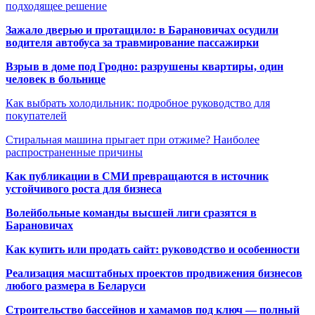
подходящее решение
Зажало дверью и протащило: в Барановичах осудили
водителя автобуса за травмирование пассажирки
Взрыв в доме под Гродно: разрушены квартиры, один
человек в больнице
Как выбрать холодильник: подробное руководство для
покупателей
Стиральная машина прыгает при отжиме? Наиболее
распространенные причины
Как публикации в СМИ превращаются в источник
устойчивого роста для бизнеса
Волейбольные команды высшей лиги сразятся в
Барановичах
Как купить или продать сайт: руководство и особенности
Реализация масштабных проектов продвижения бизнесов
любого размера в Беларуси
Строительство бассейнов и хамамов под ключ — полный