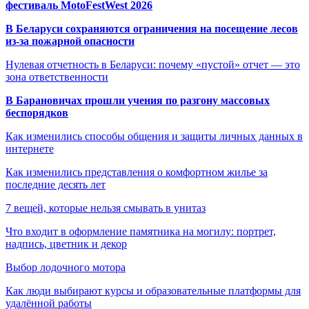
фестиваль MotoFestWest 2026
В Беларуси сохраняются ограничения на посещение лесов
из-за пожарной опасности
Нулевая отчетность в Беларуси: почему «пустой» отчет — это
зона ответственности
В Барановичах прошли учения по разгону массовых
беспорядков
Как изменились способы общения и защиты личных данных в
интернете
Как изменились представления о комфортном жилье за
последние десять лет
7 вещей, которые нельзя смывать в унитаз
Что входит в оформление памятника на могилу: портрет,
надпись, цветник и декор
Выбор лодочного мотора
Как люди выбирают курсы и образовательные платформы для
удалённой работы