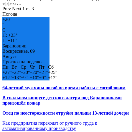
эффект…
Prev
Next
1 из 3
Погода
+
20
°
C
H:
+
23°
L:
+
11°
Барановичи
Воскресенье, 09
Август
Прогноз на неделю
Пн
Вт
Ср
Чт
Пт
Сб
+
27°
+
22°
+
20°
+
20°
+
21°
+
25°
+
12°
+
13°
+
9°
+
10°
+
9°
+
12°
64-летний мужчина погиб во время работы с мотоблоком
В спальном корпусе детского лагеря под Барановичами
произошёл пожар
Отец по неосторожности отрубил пальцы 13-летней дочери
Как предприятия переходят от ручного труда к
автоматизированному производству