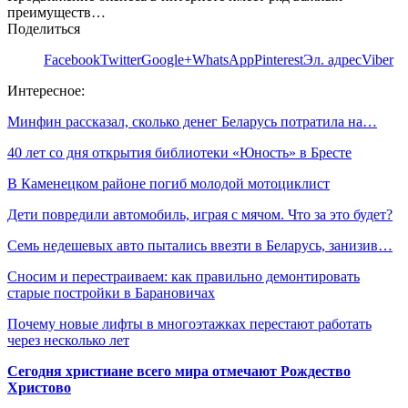
преимуществ…
Поделиться
Facebook
Twitter
Google+
WhatsApp
Pinterest
Эл. адрес
Viber
Интересное:
Минфин рассказал, сколько денег Беларусь потратила на…
40 лет со дня открытия библиотеки «Юность» в Бресте
В Каменецком районе погиб молодой мотоциклист
Дети повредили автомобиль, играя с мячом. Что за это будет?
Семь недешевых авто пытались ввезти в Беларусь, занизив…
Сносим и перестраиваем: как правильно демонтировать
старые постройки в Барановичах
Почему новые лифты в многоэтажках перестают работать
через несколько лет
Сегодня христиане всего мира отмечают Рождество
Христово