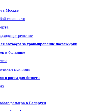
юч в Москве
юбой сложности
порта
подходящее решение
ля автобуса за травмирование пассажирки
ек в больнице
елей
раненные причины
го роста для бизнеса
чах
бого размера в Беларуси