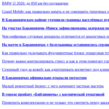
BMW i3 2026: до 850 км без подзарядки
Grand Mobile: как правильно начать и не совершить типичных
В Барановичском районе уточнили границы населённых пу
На участке Барановичи–Минск зафиксированы задержки пое
Чем цифровые слуховые аппараты отличаются от аналоговых н
На матче в Барановичах у болельщицы остановилось сердц
Как правильно укладывать фундаментные блоки: пошаговая те
Почему важно контролировать стресс и как в этом помогает гор
Сезонный уход за кожей: как адаптировать косметику под клим
В Барановичах официально открыли мотосезон
Малый ремонтный бизнес: с чего начинают частные мастера
В городе пройдет «Библионочь» с космической тематикой
Проверить комплектацию и не только: что смотреть перед заказ