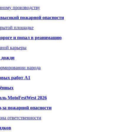
анному производству
а высокой пожарной опасности
акрытой площадке
дороге и попал в реанимацию
шной карьеры
и дожди
формировании народа
овых работ A1
дённых
ль MotoFestWest 2026
з-за пожарной опасности
зона ответственности
ядков