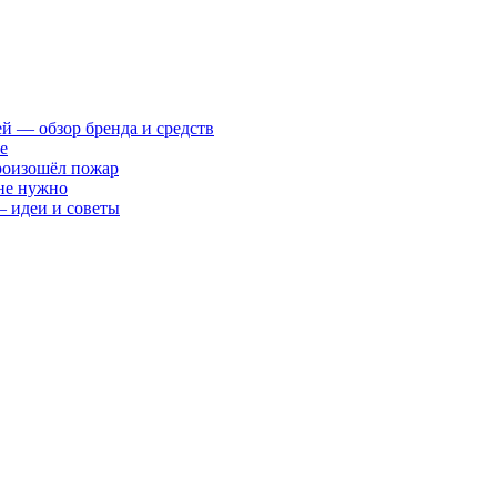
ей — обзор бренда и средств
е
произошёл пожар
 не нужно
— идеи и советы