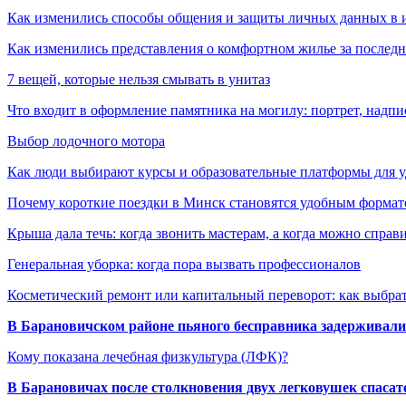
Как изменились способы общения и защиты личных данных в 
Как изменились представления о комфортном жилье за последни
7 вещей, которые нельзя смывать в унитаз
Что входит в оформление памятника на могилу: портрет, надпис
Выбор лодочного мотора
Как люди выбирают курсы и образовательные платформы для 
Почему короткие поездки в Минск становятся удобным формат
Крыша дала течь: когда звонить мастерам, а когда можно справ
Генеральная уборка: когда пора вызвать профессионалов
Косметический ремонт или капитальный переворот: как выбрат
В Барановичском районе пьяного бесправника задерживали 
Кому показана лечебная физкультура (ЛФК)?
В Барановичах после столкновения двух легковушек спаса