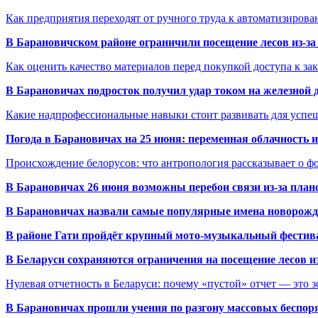
Как предприятия переходят от ручного труда к автоматизиров
В Барановичском районе ограничили посещение лесов из-з
Как оценить качество материалов перед покупкой доступа к з
В Барановичах подросток получил удар током на железной 
Какие надпрофессиональные навыки стоит развивать для успе
Погода в Барановичах на 25 июня: переменная облачность 
Происхождение белорусов: что антропология рассказывает о 
В Барановичах 26 июня возможны перебои связи из-за план
В Барановичах назвали самые популярные имена новорож
В районе Гати пройдёт крупный мото-музыкальный фестива
В Беларуси сохраняются ограничения на посещение лесов и
Нулевая отчетность в Беларуси: почему «пустой» отчет — это 
В Барановичах прошли учения по разгону массовых беспор