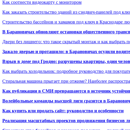
Как соотнести видеокарту с монитором
Как заказать строительство зданий из сэндвич-панелей под кл
Строительство бассейнов и хамамов под ключ в Краснодаре л
В Барановичах обновляют остановки общественного транс
Двери без лишнего: что такое скрытый монтаж и как выбрать 
Зажало дверью и протащило: в Барановичах осудили водите
Взрыв в доме под Гродно: разрушены квартиры, один челов
Как выбрать холодильник: подробное руководство для покупат
Стиральная машина прыгает при отжиме? Наиболее распрост
Как публикации в СМИ превращаются в источник устойчиво
Волейбольные команды высшей лиги сразятся в Баранови
Как купить или продать сайт: руководство и особенности
Реализация масштабных проектов продвижения бизнесов лю