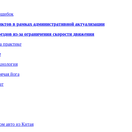
 ошибок
нктов в рамках административной актуализации
здов из-за ограничения скорости движения
а практике
е
хнология
ячая йога
ат
ом авто из Китая