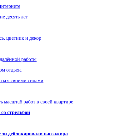
интернете
е десять лет
ь, цветник и декор
удалённой работы
ом отдыха
иться своими силами
ь масштаб работ в своей квартире
со стрельбой
тели деблокировали пассажира