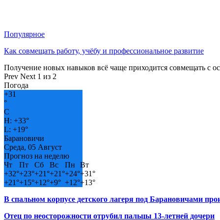
Популярное
Как совмещать работу, учёбу и профессиональное развитие
Получение новых навыков всё чаще приходится совмещать с о
Prev
Next
1 из 2
Погода
+
31
°
C
H:
+
33°
L:
+
19°
Барановичи
Среда, 05 Август
Прогноз на неделю
Чт
Пт
Сб
Вс
Пн
Вт
+
32°
+
23°
+
21°
+
21°
+
24°
+
31°
+
21°
+
15°
+
12°
+
9°
+
12°
+
13°
В спальном корпусе детского лагеря под Барановичами пр
Отец по неосторожности отрубил пальцы 13-летней дочери