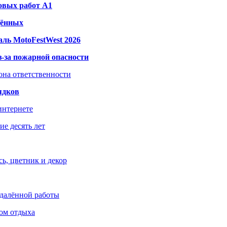
овых работ A1
дённых
ль MotoFestWest 2026
з-за пожарной опасности
зона ответственности
ядков
интернете
е десять лет
ь, цветник и декор
удалённой работы
ом отдыха