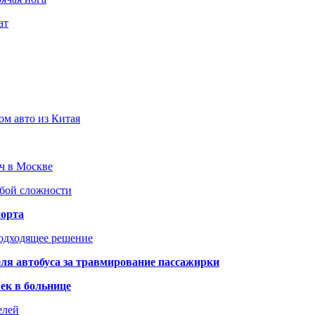
ат
ом авто из Китая
юч в Москве
юбой сложности
порта
подходящее решение
ля автобуса за травмирование пассажирки
ек в больнице
елей