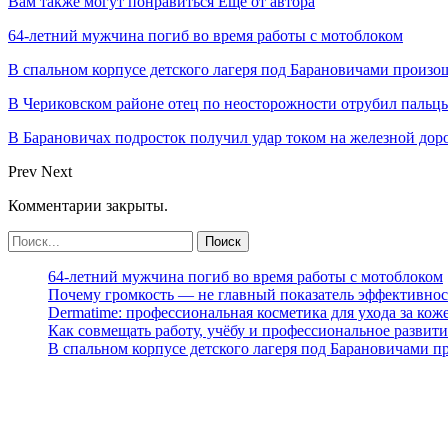
Вам также могут понравиться
Еще от автора
64-летний мужчина погиб во время работы с мотоблоком
В спальном корпусе детского лагеря под Барановичами произо
В Чериковском районе отец по неосторожности отрубил пальцы
В Барановичах подросток получил удар током на железной дор
Prev
Next
Комментарии закрыты.
64-летний мужчина погиб во время работы с мотоблоком
Почему громкость — не главный показатель эффективнос
Dermatime: профессиональная косметика для ухода за кож
Как совмещать работу, учёбу и профессиональное развити
В спальном корпусе детского лагеря под Барановичами 