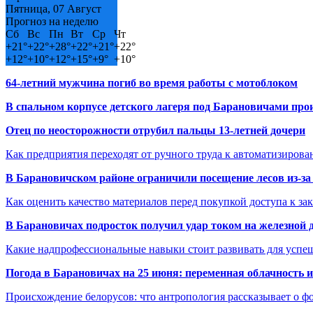
Пятница, 07 Август
Прогноз на неделю
Сб
Вс
Пн
Вт
Ср
Чт
+
21°
+
22°
+
28°
+
22°
+
21°
+
22°
+
12°
+
10°
+
12°
+
15°
+
9°
+
10°
64-летний мужчина погиб во время работы с мотоблоком
В спальном корпусе детского лагеря под Барановичами пр
Отец по неосторожности отрубил пальцы 13-летней дочери
Как предприятия переходят от ручного труда к автоматизиров
В Барановичском районе ограничили посещение лесов из-з
Как оценить качество материалов перед покупкой доступа к з
В Барановичах подросток получил удар током на железной 
Какие надпрофессиональные навыки стоит развивать для успе
Погода в Барановичах на 25 июня: переменная облачность 
Происхождение белорусов: что антропология рассказывает о 