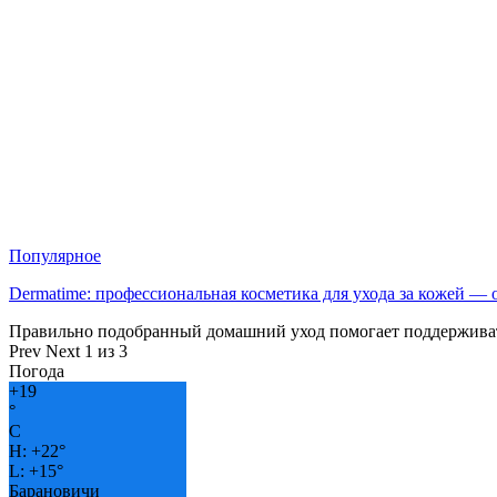
Популярное
Dermatime: профессиональная косметика для ухода за кожей —
Правильно подобранный домашний уход помогает поддерживат
Prev
Next
1 из 3
Погода
+
19
°
C
H:
+
22°
L:
+
15°
Барановичи