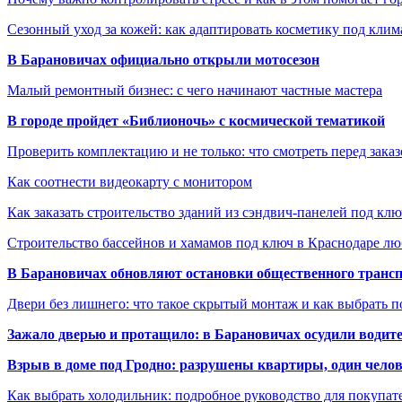
Сезонный уход за кожей: как адаптировать косметику под клим
В Барановичах официально открыли мотосезон
Малый ремонтный бизнес: с чего начинают частные мастера
В городе пройдет «Библионочь» с космической тематикой
Проверить комплектацию и не только: что смотреть перед заказ
Как соотнести видеокарту с монитором
Как заказать строительство зданий из сэндвич-панелей под кл
Строительство бассейнов и хамамов под ключ в Краснодаре л
В Барановичах обновляют остановки общественного транс
Двери без лишнего: что такое скрытый монтаж и как выбрать 
Зажало дверью и протащило: в Барановичах осудили водите
Взрыв в доме под Гродно: разрушены квартиры, один челов
Как выбрать холодильник: подробное руководство для покупат