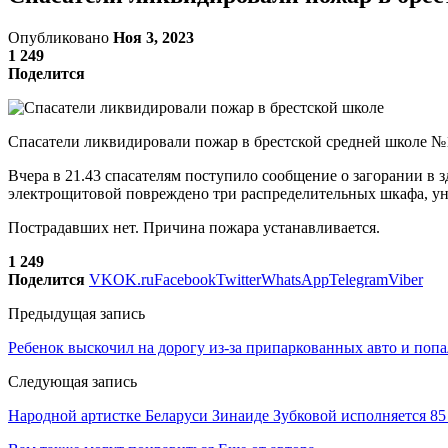
Опубликовано
Ноя 3, 2023
1 249
Поделится
Спасатели ликвидировали пожар в брестской средней школе 
Вчера в 21.43 спасателям поступило сообщение о загорании в 
электрощитовой повреждено три распределительных шкафа, уни
Пострадавших нет. Причина пожара устанавливается.
1 249
Поделится
VK
OK.ru
Facebook
Twitter
WhatsApp
Telegram
Viber
Предыдущая запись
Ребенок выскочил на дорогу из-за припаркованных авто и поп
Следующая запись
Народной артистке Беларуси Зинаиде Зубковой исполняется 85