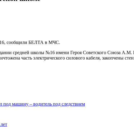
№16, сообщили БЕЛТА в МЧС.
здании средней школы №16 имени Героя Советского Союза А.М. К
чтожена часть электрического силового кабеля, закопчены стены
ал под машину – водитель под следствием
 лет