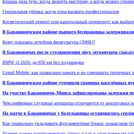
Крыша дала течь: когда звонить мастерам, а когда можно справ
Генеральная уборка: когда пора вызвать профессионалов
Косметический ремонт или капитальный переворот: как выбрат
В Барановичском районе пьяного бесправника задерживали 
Кому показана лечебная физкультура (ЛФК)?
В Барановичах после столкновения двух легковушек спаса
BMW i3 2026: до 850 км без подзарядки
Grand Mobile: как правильно начать и не совершить типичных
В Барановичском районе уточнили границы населённых пу
На участке Барановичи–Минск зафиксированы задержки пое
Чем цифровые слуховые аппараты отличаются от аналоговых н
На матче в Барановичах у болельщицы остановилось сердц
Как правильно укладывать фундаментные блоки: пошаговая те
Почему важно контролировать стресс и как в этом помогает гор