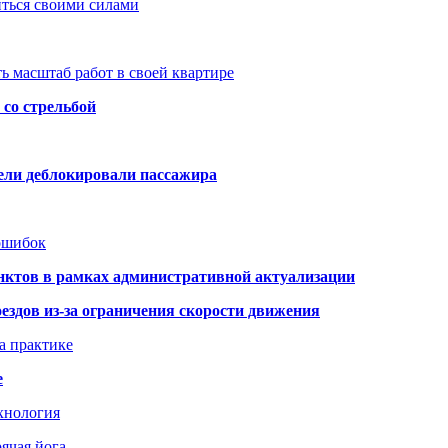
иться своими силами
ь масштаб работ в своей квартире
со стрельбой
тели деблокировали пассажира
 ошибок
нктов в рамках административной актуализации
здов из-за ограничения скорости движения
а практике
е
хнология
ячая йога