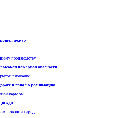
оизошёл пожар
анному производству
а высокой пожарной опасности
акрытой площадке
дороге и попал в реанимацию
шной карьеры
и дожди
формировании народа