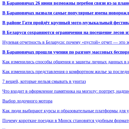
В Барановичах 26 июня возможны перебои связи из-за план
В Барановичах назвали самые популярные имена новорож
В районе Гати пройдёт крупный мото-музыкальный фестива
В Беларуси сохраняются ограничения на посещение лесов и
Нулевая отчетность в Беларуси: почему «пустой» отчет — это 
В Барановичах прошли учения по разгону массовых беспор
Как изменились способы общения и защиты личных данных в 
Как изменились представления о комфортном жилье за последни
7 вещей, которые нельзя смывать в унитаз
Что входит в оформление памятника на могилу: портрет, надпис
Выбор лодочного мотора
Как люди выбирают курсы и образовательные платформы для 
Почему короткие поездки в Минск становятся удобным формат