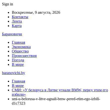
Sign in
Воскресенье, 9 августа, 2026
Контакты
Лента
Карта
Барановичи
Главная
Экономика
Общество
Происшествия
Погода
В мире
baranovichi.by
Главная
В мире
СМИ: «У белоруса в Литве угнали BMW, перед этим его
избили»
smi-u-belorusa-v-litve-ugnali-bmw-pered-etim-ego-izbili-
d1c7323