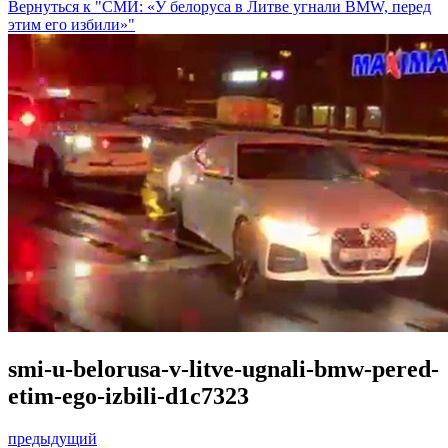
Вернуться к "СМИ: «У белоруса в Литве угнали BMW, перед
этим его избили»"
smi-u-belorusa-v-litve-ugnali-bmw-pered-
etim-ego-izbili-d1c7323
предыдущий