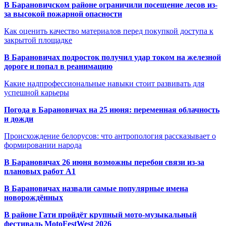
В Барановичском районе ограничили посещение лесов из-
за высокой пожарной опасности
Как оценить качество материалов перед покупкой доступа к
закрытой площадке
В Барановичах подросток получил удар током на железной
дороге и попал в реанимацию
Какие надпрофессиональные навыки стоит развивать для
успешной карьеры
Погода в Барановичах на 25 июня: переменная облачность
и дожди
Происхождение белорусов: что антропология рассказывает о
формировании народа
В Барановичах 26 июня возможны перебои связи из-за
плановых работ A1
В Барановичах назвали самые популярные имена
новорождённых
В районе Гати пройдёт крупный мото-музыкальный
фестиваль MotoFestWest 2026