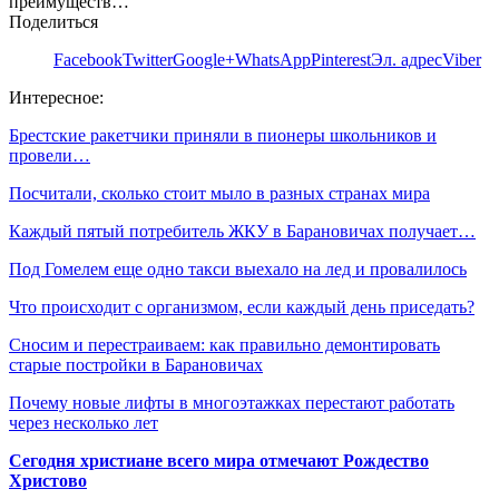
преимуществ…
Поделиться
Facebook
Twitter
Google+
WhatsApp
Pinterest
Эл. адрес
Viber
Интересное:
Брестские ракетчики приняли в пионеры школьников и
провели…
Посчитали, сколько стоит мыло в разных странах мира
Каждый пятый потребитель ЖКУ в Барановичах получает…
Под Гомелем еще одно такси выехало на лед и провалилось
Что происходит с организмом, если каждый день приседать?
Сносим и перестраиваем: как правильно демонтировать
старые постройки в Барановичах
Почему новые лифты в многоэтажках перестают работать
через несколько лет
Сегодня христиане всего мира отмечают Рождество
Христово