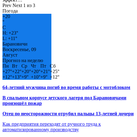
Prev
Next
1 из 3
Погода
+
20
°
C
H:
+
23°
L:
+
11°
Барановичи
Воскресенье, 09
Август
Прогноз на неделю
Пн
Вт
Ср
Чт
Пт
Сб
+
27°
+
22°
+
20°
+
20°
+
21°
+
25°
+
12°
+
13°
+
9°
+
10°
+
9°
+
12°
64-летний мужчина погиб во время работы с мотоблоком
В спальном корпусе детского лагеря под Барановичами
произошёл пожар
Отец по неосторожности отрубил пальцы 13-летней дочери
Как предприятия переходят от ручного труда к
автоматизированному производству