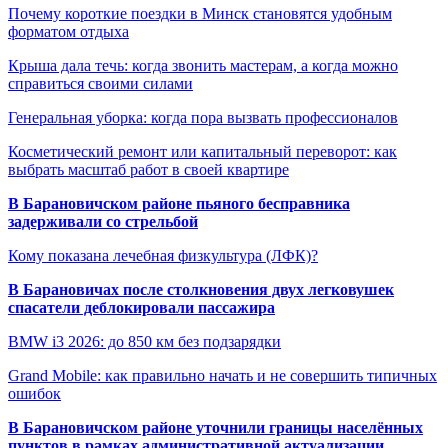
Почему короткие поездки в Минск становятся удобным
форматом отдыха
Крыша дала течь: когда звонить мастерам, а когда можно
справиться своими силами
Генеральная уборка: когда пора вызвать профессионалов
Косметический ремонт или капитальный переворот: как
выбрать масштаб работ в своей квартире
В Барановичском районе пьяного бесправника
задерживали со стрельбой
Кому показана лечебная физкультура (ЛФК)?
В Барановичах после столкновения двух легковушек
спасатели деблокировали пассажира
BMW i3 2026: до 850 км без подзарядки
Grand Mobile: как правильно начать и не совершить типичных
ошибок
В Барановичском районе уточнили границы населённых
пунктов в рамках административной актуализации