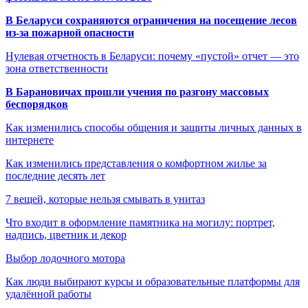
В Беларуси сохраняются ограничения на посещение лесов
из-за пожарной опасности
Нулевая отчетность в Беларуси: почему «пустой» отчет — это
зона ответственности
В Барановичах прошли учения по разгону массовых
беспорядков
Как изменились способы общения и защиты личных данных в
интернете
Как изменились представления о комфортном жилье за
последние десять лет
7 вещей, которые нельзя смывать в унитаз
Что входит в оформление памятника на могилу: портрет,
надпись, цветник и декор
Выбор лодочного мотора
Как люди выбирают курсы и образовательные платформы для
удалённой работы