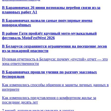
В Барановичах 26 июня возможны перебои связи из-за
плановых работ A1
В Барановичах назвали самые популярные имена
новорождённых
В районе Гати пройдёт крупный мото-музыкальный
фестиваль MotoFestWest 2026
В Беларуси сохраняются ограничения на посещение лесов
из-за пожарной опасности
Нулевая отчетность в Беларуси: почему «пустой» отчет — это
зона ответственности
В Барановичах прошли учения по разгону массовых
беспорядков
Как изменились способы общения и защиты личных данных в
интернете
Как изменились представления о комфортном жилье за
последние десять лет
7 вещей, которые нельзя смывать в унитаз