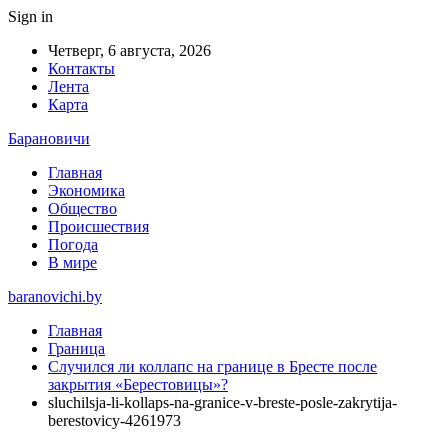
Sign in
Четверг, 6 августа, 2026
Контакты
Лента
Карта
Барановичи
Главная
Экономика
Общество
Происшествия
Погода
В мире
baranovichi.by
Главная
Граница
Случился ли коллапс на границе в Бресте после
закрытия «Берестовицы»?
sluchilsja-li-kollaps-na-granice-v-breste-posle-zakrytija-
berestovicy-4261973