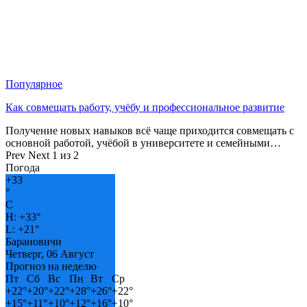
Популярное
Как совмещать работу, учёбу и профессиональное развитие
Получение новых навыков всё чаще приходится совмещать с
основной работой, учёбой в университете и семейными…
Prev
Next
1 из 2
Погода
+
33
°
C
H:
+
33°
L:
+
21°
Барановичи
Четверг, 06 Август
Прогноз на неделю
Пт
Сб
Вс
Пн
Вт
Ср
+
22°
+
20°
+
22°
+
28°
+
26°
+
22°
+
15°
+
11°
+
10°
+
12°
+
16°
+
10°