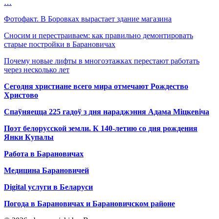
…
Фотофакт. В Боровках вырастает здание магазина
Сносим и перестраиваем: как правильно демонтировать
старые постройки в Барановичах
Почему новые лифты в многоэтажках перестают работать
через несколько лет
Сегодня христиане всего мира отмечают Рождество
Христово
Спаўняецца 225 гадоў з дня нараджэння Адама Міцкевіча
Поэт белорусской земли. К 140-летию со дня рождения
Янки Купалы
Работа в Барановичах
Медицина Барановичей
Digital услуги в Беларуси
Погода в Барановичах и Барановичском районе