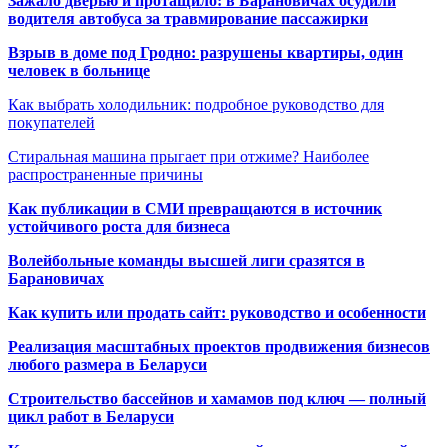
Зажало дверью и протащило: в Барановичах осудили
водителя автобуса за травмирование пассажирки
Взрыв в доме под Гродно: разрушены квартиры, один
человек в больнице
Как выбрать холодильник: подробное руководство для
покупателей
Стиральная машина прыгает при отжиме? Наиболее
распространенные причины
Как публикации в СМИ превращаются в источник
устойчивого роста для бизнеса
Волейбольные команды высшей лиги сразятся в
Барановичах
Как купить или продать сайт: руководство и особенности
Реализация масштабных проектов продвижения бизнесов
любого размера в Беларуси
Строительство бассейнов и хамамов под ключ — полный
цикл работ в Беларуси