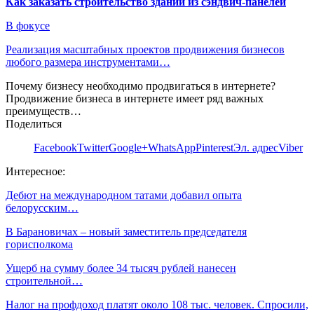
Как заказать строительство зданий из сэндвич-панелей
В фокусе
Реализация масштабных проектов продвижения бизнесов
любого размера инструментами…
Почему бизнесу необходимо продвигаться в интернете?
Продвижение бизнеса в интернете имеет ряд важных
преимуществ…
Поделиться
Facebook
Twitter
Google+
WhatsApp
Pinterest
Эл. адрес
Viber
Интересное:
Дебют на международном татами добавил опыта
белорусским…
В Барановичах – новый заместитель председателя
горисполкома
Ущерб на сумму более 34 тысяч рублей нанесен
строительной…
Налог на профдоход платят около 108 тыс. человек. Спросили,