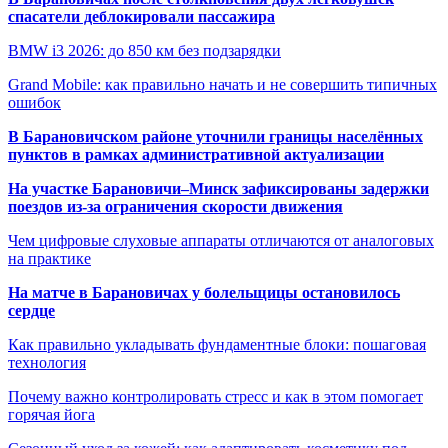
спасатели деблокировали пассажира
BMW i3 2026: до 850 км без подзарядки
Grand Mobile: как правильно начать и не совершить типичных
ошибок
В Барановичском районе уточнили границы населённых
пунктов в рамках административной актуализации
На участке Барановичи–Минск зафиксированы задержки
поездов из-за ограничения скорости движения
Чем цифровые слуховые аппараты отличаются от аналоговых
на практике
На матче в Барановичах у болельщицы остановилось
сердце
Как правильно укладывать фундаментные блоки: пошаговая
технология
Почему важно контролировать стресс и как в этом помогает
горячая йога