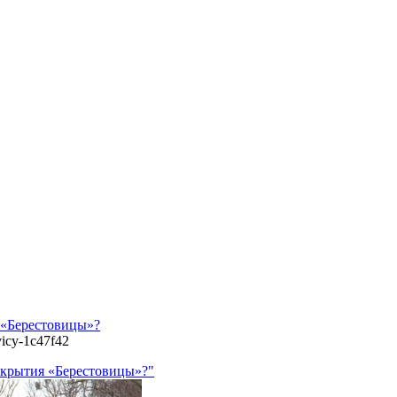
я «Берестовицы»?
ovicy-1c47f42
закрытия «Берестовицы»?"