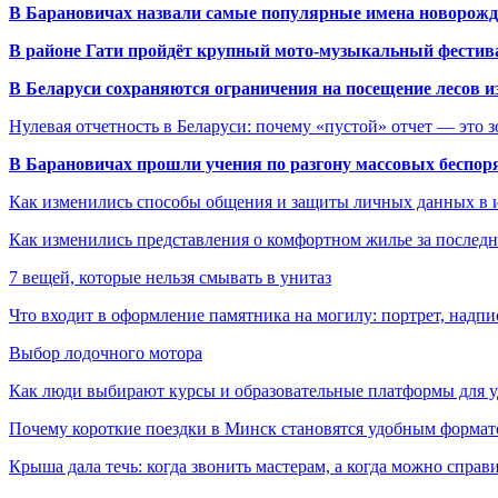
В Барановичах назвали самые популярные имена новорож
В районе Гати пройдёт крупный мото-музыкальный фестива
В Беларуси сохраняются ограничения на посещение лесов и
Нулевая отчетность в Беларуси: почему «пустой» отчет — это 
В Барановичах прошли учения по разгону массовых беспор
Как изменились способы общения и защиты личных данных в 
Как изменились представления о комфортном жилье за последни
7 вещей, которые нельзя смывать в унитаз
Что входит в оформление памятника на могилу: портрет, надпис
Выбор лодочного мотора
Как люди выбирают курсы и образовательные платформы для 
Почему короткие поездки в Минск становятся удобным формат
Крыша дала течь: когда звонить мастерам, а когда можно справ