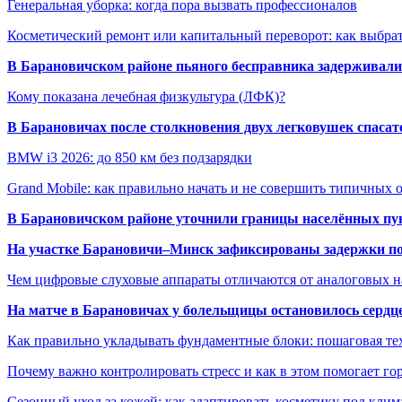
Генеральная уборка: когда пора вызвать профессионалов
Косметический ремонт или капитальный переворот: как выбрат
В Барановичском районе пьяного бесправника задерживали 
Кому показана лечебная физкультура (ЛФК)?
В Барановичах после столкновения двух легковушек спаса
BMW i3 2026: до 850 км без подзарядки
Grand Mobile: как правильно начать и не совершить типичных
В Барановичском районе уточнили границы населённых пу
На участке Барановичи–Минск зафиксированы задержки пое
Чем цифровые слуховые аппараты отличаются от аналоговых н
На матче в Барановичах у болельщицы остановилось сердц
Как правильно укладывать фундаментные блоки: пошаговая те
Почему важно контролировать стресс и как в этом помогает гор
Сезонный уход за кожей: как адаптировать косметику под клим