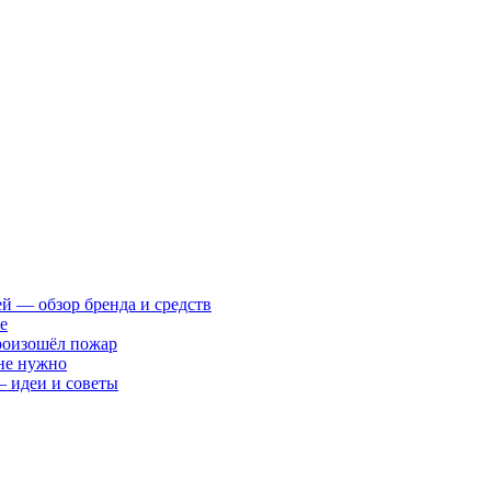
ей — обзор бренда и средств
е
произошёл пожар
 не нужно
— идеи и советы