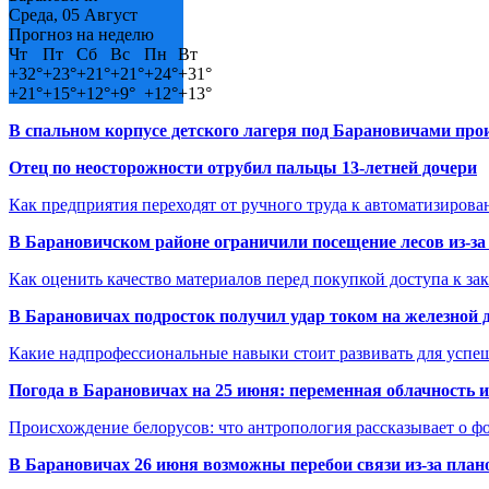
Среда, 05 Август
Прогноз на неделю
Чт
Пт
Сб
Вс
Пн
Вт
+
32°
+
23°
+
21°
+
21°
+
24°
+
31°
+
21°
+
15°
+
12°
+
9°
+
12°
+
13°
В спальном корпусе детского лагеря под Барановичами пр
Отец по неосторожности отрубил пальцы 13-летней дочери
Как предприятия переходят от ручного труда к автоматизиров
В Барановичском районе ограничили посещение лесов из-з
Как оценить качество материалов перед покупкой доступа к з
В Барановичах подросток получил удар током на железной 
Какие надпрофессиональные навыки стоит развивать для успе
Погода в Барановичах на 25 июня: переменная облачность 
Происхождение белорусов: что антропология рассказывает о 
В Барановичах 26 июня возможны перебои связи из-за план