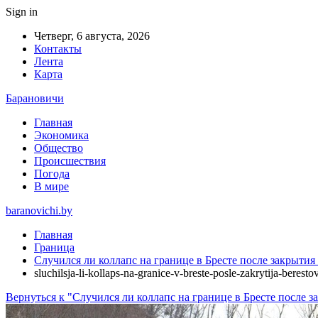
Sign in
Четверг, 6 августа, 2026
Контакты
Лента
Карта
Барановичи
Главная
Экономика
Общество
Происшествия
Погода
В мире
baranovichi.by
Главная
Граница
Случился ли коллапс на границе в Бресте после закрыти
sluchilsja-li-kollaps-na-granice-v-breste-posle-zakrytija-berest
Вернуться к "Случился ли коллапс на границе в Бресте после 