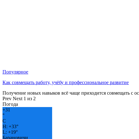
Популярное
Как совмещать работу, учёбу и профессиональное развитие
Получение новых навыков всё чаще приходится совмещать с о
Prev
Next
1 из 2
Погода
+
31
°
C
H:
+
33°
L:
+
19°
Барановичи