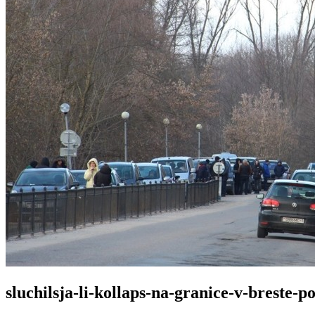
sluchilsja-li-kollaps-na-granice-v-breste-p