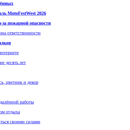
дённых
ль MotoFestWest 2026
з-за пожарной опасности
зона ответственности
ядков
интернете
е десять лет
ь, цветник и декор
удалённой работы
ом отдыха
иться своими силами