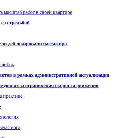
ь масштаб работ в своей квартире
со стрельбой
тели деблокировали пассажира
 ошибок
нктов в рамках административной актуализации
здов из-за ограничения скорости движения
а практике
е
хнология
ячая йога
ат