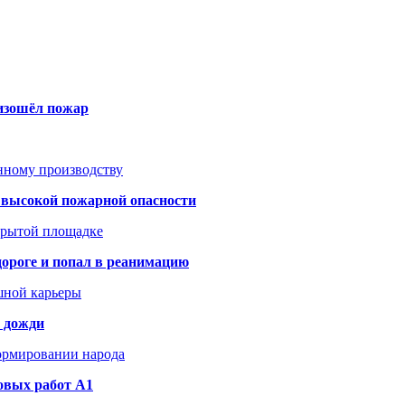
оизошёл пожар
анному производству
а высокой пожарной опасности
акрытой площадке
дороге и попал в реанимацию
шной карьеры
и дожди
формировании народа
овых работ A1