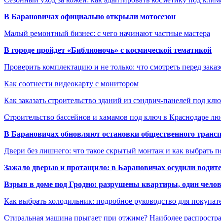
В Барановичах официально открыли мотосезон
Малый ремонтный бизнес: с чего начинают частные мастера
В городе пройдет «Библионочь» с космической тематикой
Проверить комплектацию и не только: что смотреть перед заказ
Как соотнести видеокарту с монитором
Как заказать строительство зданий из сэндвич-панелей под кл
Строительство бассейнов и хамамов под ключ в Краснодаре л
В Барановичах обновляют остановки общественного транс
Двери без лишнего: что такое скрытый монтаж и как выбрать 
Зажало дверью и протащило: в Барановичах осудили водите
Взрыв в доме под Гродно: разрушены квартиры, один челов
Как выбрать холодильник: подробное руководство для покупат
Стиральная машина прыгает при отжиме? Наиболее распрост