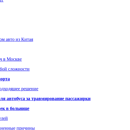
ом авто из Китая
юч в Москве
юбой сложности
порта
подходящее решение
ля автобуса за травмирование пассажирки
ек в больнице
елей
раненные причины