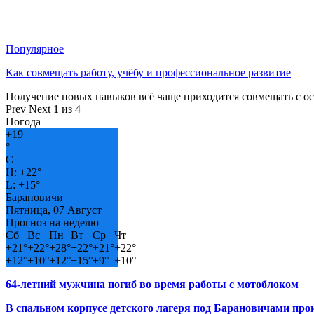
Популярное
Как совмещать работу, учёбу и профессиональное развитие
Получение новых навыков всё чаще приходится совмещать с о
Prev
Next
1 из 4
Погода
+
19
°
C
H:
+
22°
L:
+
15°
Барановичи
Пятница, 07 Август
Прогноз на неделю
Сб
Вс
Пн
Вт
Ср
Чт
+
21°
+
22°
+
28°
+
22°
+
21°
+
22°
+
12°
+
10°
+
12°
+
15°
+
9°
+
10°
64-летний мужчина погиб во время работы с мотоблоком
В спальном корпусе детского лагеря под Барановичами пр