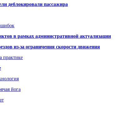
тели деблокировали пассажира
 ошибок
нктов в рамках административной актуализации
здов из-за ограничения скорости движения
а практике
е
хнология
ячая йога
ат