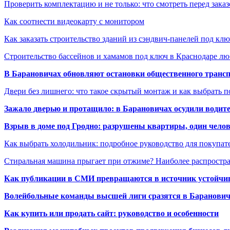
Проверить комплектацию и не только: что смотреть перед заказ
Как соотнести видеокарту с монитором
Как заказать строительство зданий из сэндвич-панелей под кл
Строительство бассейнов и хамамов под ключ в Краснодаре л
В Барановичах обновляют остановки общественного транс
Двери без лишнего: что такое скрытый монтаж и как выбрать 
Зажало дверью и протащило: в Барановичах осудили водите
Взрыв в доме под Гродно: разрушены квартиры, один челов
Как выбрать холодильник: подробное руководство для покупат
Стиральная машина прыгает при отжиме? Наиболее распрост
Как публикации в СМИ превращаются в источник устойчиво
Волейбольные команды высшей лиги сразятся в Баранови
Как купить или продать сайт: руководство и особенности