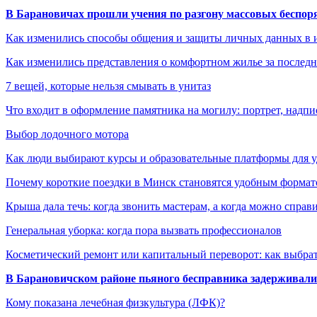
В Барановичах прошли учения по разгону массовых беспор
Как изменились способы общения и защиты личных данных в 
Как изменились представления о комфортном жилье за последни
7 вещей, которые нельзя смывать в унитаз
Что входит в оформление памятника на могилу: портрет, надпис
Выбор лодочного мотора
Как люди выбирают курсы и образовательные платформы для 
Почему короткие поездки в Минск становятся удобным формат
Крыша дала течь: когда звонить мастерам, а когда можно справ
Генеральная уборка: когда пора вызвать профессионалов
Косметический ремонт или капитальный переворот: как выбрат
В Барановичском районе пьяного бесправника задерживали 
Кому показана лечебная физкультура (ЛФК)?