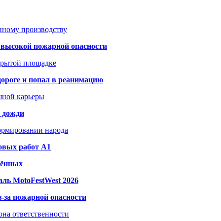
анному производству
а высокой пожарной опасности
акрытой площадке
дороге и попал в реанимацию
шной карьеры
и дожди
формировании народа
овых работ A1
дённых
ль MotoFestWest 2026
з-за пожарной опасности
зона ответственности