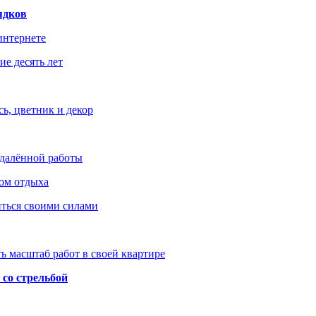
ядков
интернете
е десять лет
ь, цветник и декор
удалённой работы
ом отдыха
иться своими силами
ь масштаб работ в своей квартире
со стрельбой