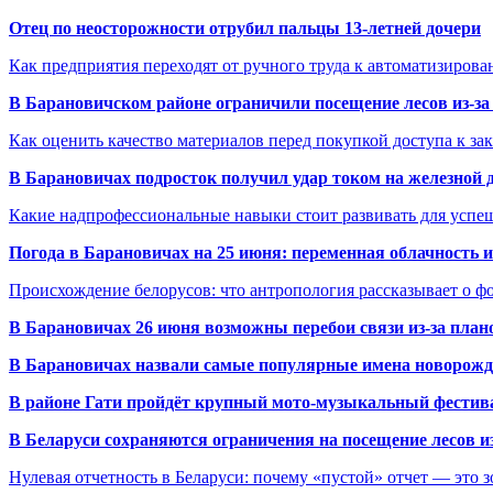
Отец по неосторожности отрубил пальцы 13-летней дочери
Как предприятия переходят от ручного труда к автоматизиров
В Барановичском районе ограничили посещение лесов из-з
Как оценить качество материалов перед покупкой доступа к з
В Барановичах подросток получил удар током на железной 
Какие надпрофессиональные навыки стоит развивать для успе
Погода в Барановичах на 25 июня: переменная облачность 
Происхождение белорусов: что антропология рассказывает о 
В Барановичах 26 июня возможны перебои связи из-за план
В Барановичах назвали самые популярные имена новорож
В районе Гати пройдёт крупный мото-музыкальный фестива
В Беларуси сохраняются ограничения на посещение лесов и
Нулевая отчетность в Беларуси: почему «пустой» отчет — это 