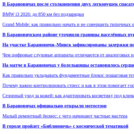
В Барановичах после столкновения двух легковушек спаса
BMW i3 2026: до 850 км без подзарядки
Grand Mobile: как правильно начать и не совершить типичных
В Барановичском районе уточнили границы населённых пу
На участке Барановичи–Минск зафиксированы задержки пое
Чем цифровые слуховые аппараты отличаются от аналоговых н
На матче в Барановичах у болельщицы остановилось сердц
Как правильно укладывать фундаментные блоки: пошаговая те
Почему важно контролировать стресс и как в этом помогает гор
Сезонный уход за кожей: как адаптировать косметику под клим
В Барановичах официально открыли мотосезон
Малый ремонтный бизнес: с чего начинают частные мастера
В городе пройдет «Библионочь» с космической тематикой