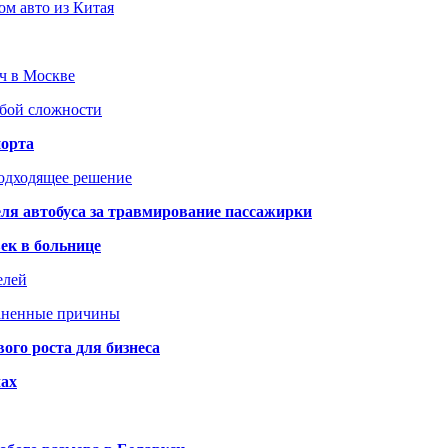
ом авто из Китая
юч в Москве
юбой сложности
порта
подходящее решение
ля автобуса за травмирование пассажирки
ек в больнице
елей
раненные причины
го роста для бизнеса
чах