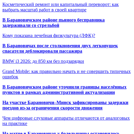
Косметический ремонт или капитальный переворот: как
выбрать масштаб работ в своей квартире
В Барановичском районе пьяного бесправника
задерживали со стрельбой
Кому показана лечебная физкультура (ЛФК)?
В Барановичах после столкновения двух легковушек
спасатели деблокировали пассажира
BMW i3 2026: до 850 км без подзарядки
Grand Mobile: как правильно начать и не совершить типичных
ошибок
В Барановичском районе уточнили границы населённых
пунктов в рамках административной актуализации
На участке Барановичи–Минск зафиксированы задержки
поездов из-за ограничения скорости движения
Чем цифровые слуховые аппараты отличаются от аналоговых
на практике
На матче в Барановичах у болельщицы остановилось