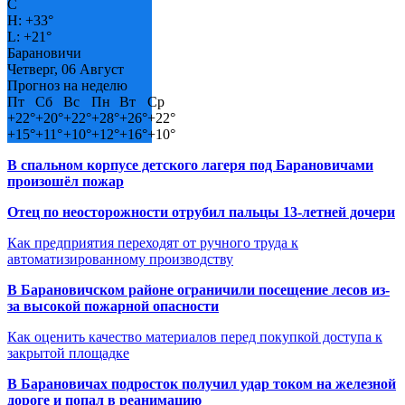
C
H:
+
33°
L:
+
21°
Барановичи
Четверг, 06 Август
Прогноз на неделю
Пт
Сб
Вс
Пн
Вт
Ср
+
22°
+
20°
+
22°
+
28°
+
26°
+
22°
+
15°
+
11°
+
10°
+
12°
+
16°
+
10°
В спальном корпусе детского лагеря под Барановичами
произошёл пожар
Отец по неосторожности отрубил пальцы 13-летней дочери
Как предприятия переходят от ручного труда к
автоматизированному производству
В Барановичском районе ограничили посещение лесов из-
за высокой пожарной опасности
Как оценить качество материалов перед покупкой доступа к
закрытой площадке
В Барановичах подросток получил удар током на железной
дороге и попал в реанимацию