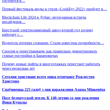
состоится в…
Первый фестиваль моды и стиля «LookБуг-2022» пройдет в…
Blockchain Life 2024 в Дубае: легендарная встреча
инсайдеров…
Брестский электроламповый завод второй год подряд
работает с…
Водитель потерял сознание. Стали известны подробности…
Сносим и перестраиваем: как правильно демонтировать
старые постройки в Барановичах
Почему новые лифты в многоэтажках перестают работать
через несколько лет
Сегодня христиане всего мира отмечают Рождество
Христово
Спаўняецца 225 гадоў з дня нараджэння Адама Міцкевіча
Поэт белорусской земли. К 140-летию со дня рождения
Янки Купалы