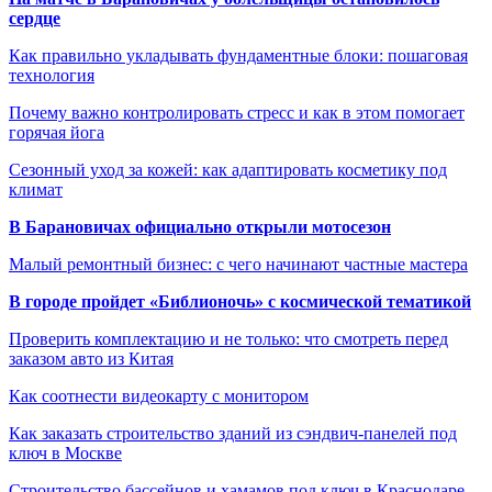
сердце
Как правильно укладывать фундаментные блоки: пошаговая
технология
Почему важно контролировать стресс и как в этом помогает
горячая йога
Сезонный уход за кожей: как адаптировать косметику под
климат
В Барановичах официально открыли мотосезон
Малый ремонтный бизнес: с чего начинают частные мастера
В городе пройдет «Библионочь» с космической тематикой
Проверить комплектацию и не только: что смотреть перед
заказом авто из Китая
Как соотнести видеокарту с монитором
Как заказать строительство зданий из сэндвич-панелей под
ключ в Москве
Строительство бассейнов и хамамов под ключ в Краснодаре