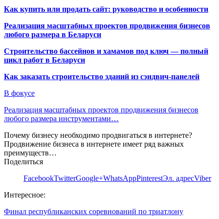
Как купить или продать сайт: руководство и особенности
Реализация масштабных проектов продвижения бизнесов
любого размера в Беларуси
Строительство бассейнов и хамамов под ключ — полный
цикл работ в Беларуси
Как заказать строительство зданий из сэндвич-панелей
В фокусе
Реализация масштабных проектов продвижения бизнесов
любого размера инструментами…
Почему бизнесу необходимо продвигаться в интернете?
Продвижение бизнеса в интернете имеет ряд важных
преимуществ…
Поделиться
Facebook
Twitter
Google+
WhatsApp
Pinterest
Эл. адрес
Viber
Интересное:
Финал республиканских соревнований по триатлону