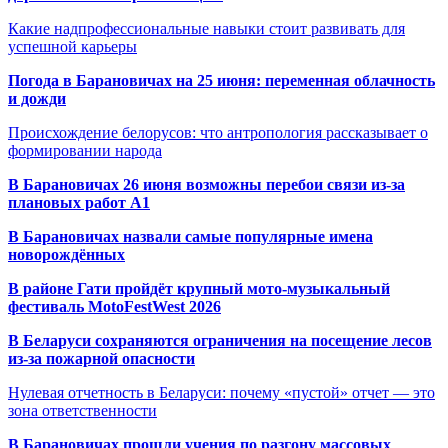
Какие надпрофессиональные навыки стоит развивать для
успешной карьеры
Погода в Барановичах на 25 июня: переменная облачность
и дожди
Происхождение белорусов: что антропология рассказывает о
формировании народа
В Барановичах 26 июня возможны перебои связи из-за
плановых работ A1
В Барановичах назвали самые популярные имена
новорождённых
В районе Гати пройдёт крупный мото-музыкальный
фестиваль MotoFestWest 2026
В Беларуси сохраняются ограничения на посещение лесов
из-за пожарной опасности
Нулевая отчетность в Беларуси: почему «пустой» отчет — это
зона ответственности
В Барановичах прошли учения по разгону массовых