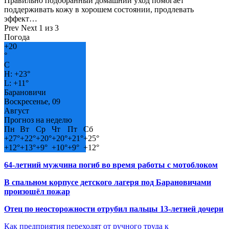
Правильно подобранный домашний уход помогает
поддерживать кожу в хорошем состоянии, продлевать
эффект…
Prev
Next
1 из 3
Погода
+
20
°
C
H:
+
23°
L:
+
11°
Барановичи
Воскресенье, 09
Август
Прогноз на неделю
Пн
Вт
Ср
Чт
Пт
Сб
+
27°
+
22°
+
20°
+
20°
+
21°
+
25°
+
12°
+
13°
+
9°
+
10°
+
9°
+
12°
64-летний мужчина погиб во время работы с мотоблоком
В спальном корпусе детского лагеря под Барановичами
произошёл пожар
Отец по неосторожности отрубил пальцы 13-летней дочери
Как предприятия переходят от ручного труда к