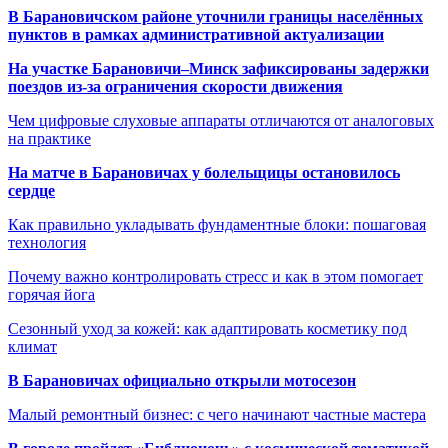
В Барановичском районе уточнили границы населённых
пунктов в рамках административной актуализации
На участке Барановичи–Минск зафиксированы задержки
поездов из-за ограничения скорости движения
Чем цифровые слуховые аппараты отличаются от аналоговых
на практике
На матче в Барановичах у болельщицы остановилось
сердце
Как правильно укладывать фундаментные блоки: пошаговая
технология
Почему важно контролировать стресс и как в этом помогает
горячая йога
Сезонный уход за кожей: как адаптировать косметику под
климат
В Барановичах официально открыли мотосезон
Малый ремонтный бизнес: с чего начинают частные мастера