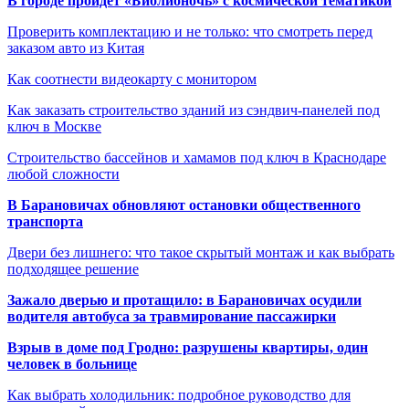
В городе пройдет «Библионочь» с космической тематикой
Проверить комплектацию и не только: что смотреть перед
заказом авто из Китая
Как соотнести видеокарту с монитором
Как заказать строительство зданий из сэндвич-панелей под
ключ в Москве
Строительство бассейнов и хамамов под ключ в Краснодаре
любой сложности
В Барановичах обновляют остановки общественного
транспорта
Двери без лишнего: что такое скрытый монтаж и как выбрать
подходящее решение
Зажало дверью и протащило: в Барановичах осудили
водителя автобуса за травмирование пассажирки
Взрыв в доме под Гродно: разрушены квартиры, один
человек в больнице
Как выбрать холодильник: подробное руководство для