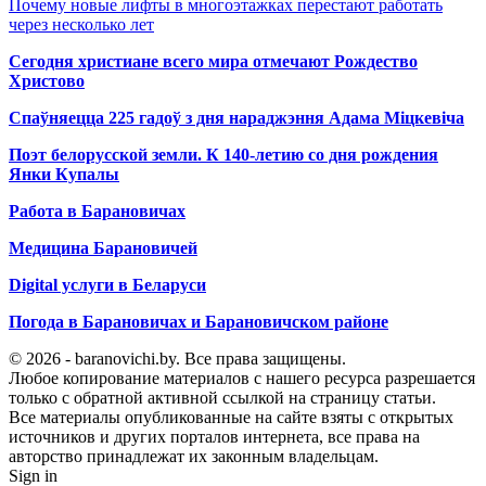
Почему новые лифты в многоэтажках перестают работать
через несколько лет
Сегодня христиане всего мира отмечают Рождество
Христово
Спаўняецца 225 гадоў з дня нараджэння Адама Міцкевіча
Поэт белорусской земли. К 140-летию со дня рождения
Янки Купалы
Работа в Барановичах
Медицина Барановичей
Digital услуги в Беларуси
Погода в Барановичах и Барановичском районе
© 2026 - baranovichi.by. Все права защищены.
Любое копирование материалов с нашего ресурса разрешается
только с обратной активной ссылкой на страницу статьи.
Все материалы опубликованные на сайте взяты с открытых
источников и других порталов интернета, все права на
авторство принадлежат их законным владельцам.
Sign in