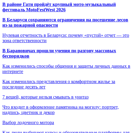
В районе Гати пройдёт крупный мото-музыкальный
фестиваль MotoFestWest 2026
В Беларуси сохраняются ограничения на посещение лесов
из-за пожарной опасности
Нулевая отчетность в Беларуси: почему «пустой» отчет — это
зона ответственности
В Барановичах прошли учения по разгону массовых
беспорядков
Как изменились способы общения и защиты личных данных в
интернете
Как изменились представления о комфортном жилье за
последние десять лет
7 вещей, которые нельзя смывать в унитаз
Что входит в оформление памятника на могилу: портрет,
надпись, цветник и декор
Выбор лодочного мотора
Как люди выбирают курсы и образовательные платформы для