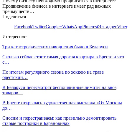
Почему бизнесу необходимо продвигаться в интернете?
Продвижение бизнеса в интернете имеет ряд важных
преимуществ…
Поделиться
Facebook
Twitter
Google+
WhatsApp
Pinterest
Эл. адрес
Viber
Интересное:
Три катастрофических наводнения было в Беларуси
Сколько сейчас стоит самая дорогая квартира в Бресте и что
с…
По итогам регулярного сезона по хоккею на траве
брестский…
В Беларуси пересмотрят беспошлинные лимиты на ввоз
товаров…
В Бресте открылась художественная выставка «От Москвы
до…
Сносим и перестраиваем: как правильно демонтировать
старые постройки в Барановичах