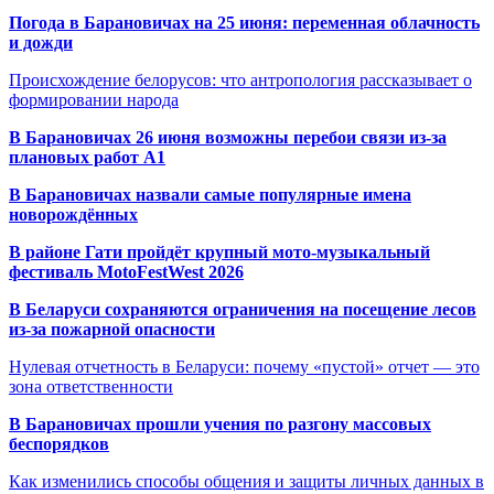
Погода в Барановичах на 25 июня: переменная облачность
и дожди
Происхождение белорусов: что антропология рассказывает о
формировании народа
В Барановичах 26 июня возможны перебои связи из-за
плановых работ A1
В Барановичах назвали самые популярные имена
новорождённых
В районе Гати пройдёт крупный мото-музыкальный
фестиваль MotoFestWest 2026
В Беларуси сохраняются ограничения на посещение лесов
из-за пожарной опасности
Нулевая отчетность в Беларуси: почему «пустой» отчет — это
зона ответственности
В Барановичах прошли учения по разгону массовых
беспорядков
Как изменились способы общения и защиты личных данных в