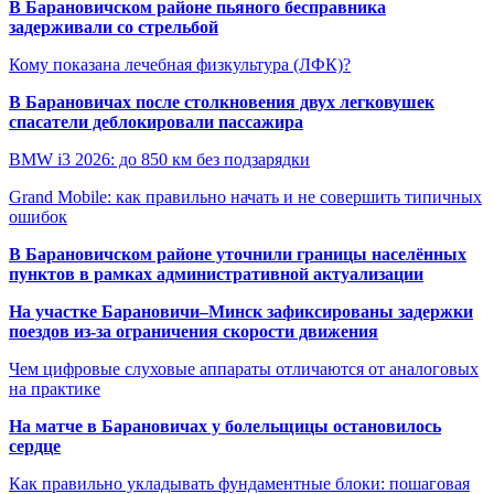
В Барановичском районе пьяного бесправника
задерживали со стрельбой
Кому показана лечебная физкультура (ЛФК)?
В Барановичах после столкновения двух легковушек
спасатели деблокировали пассажира
BMW i3 2026: до 850 км без подзарядки
Grand Mobile: как правильно начать и не совершить типичных
ошибок
В Барановичском районе уточнили границы населённых
пунктов в рамках административной актуализации
На участке Барановичи–Минск зафиксированы задержки
поездов из-за ограничения скорости движения
Чем цифровые слуховые аппараты отличаются от аналоговых
на практике
На матче в Барановичах у болельщицы остановилось
сердце
Как правильно укладывать фундаментные блоки: пошаговая