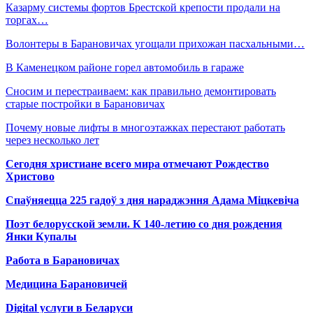
Казарму системы фортов Брестской крепости продали на
торгах…
Волонтеры в Барановичах угощали прихожан пасхальными…
В Каменецком районе горел автомобиль в гараже
Сносим и перестраиваем: как правильно демонтировать
старые постройки в Барановичах
Почему новые лифты в многоэтажках перестают работать
через несколько лет
Сегодня христиане всего мира отмечают Рождество
Христово
Спаўняецца 225 гадоў з дня нараджэння Адама Міцкевіча
Поэт белорусской земли. К 140-летию со дня рождения
Янки Купалы
Работа в Барановичах
Медицина Барановичей
Digital услуги в Беларуси