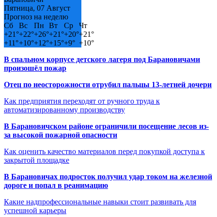
Пятница, 07 Август
Прогноз на неделю
Сб
Вс
Пн
Вт
Ср
Чт
+
21°
+
22°
+
26°
+
21°
+
20°
+
21°
+
11°
+
10°
+
12°
+
15°
+
9°
+
10°
В спальном корпусе детского лагеря под Барановичами
произошёл пожар
Отец по неосторожности отрубил пальцы 13-летней дочери
Как предприятия переходят от ручного труда к
автоматизированному производству
В Барановичском районе ограничили посещение лесов из-
за высокой пожарной опасности
Как оценить качество материалов перед покупкой доступа к
закрытой площадке
В Барановичах подросток получил удар током на железной
дороге и попал в реанимацию
Какие надпрофессиональные навыки стоит развивать для
успешной карьеры