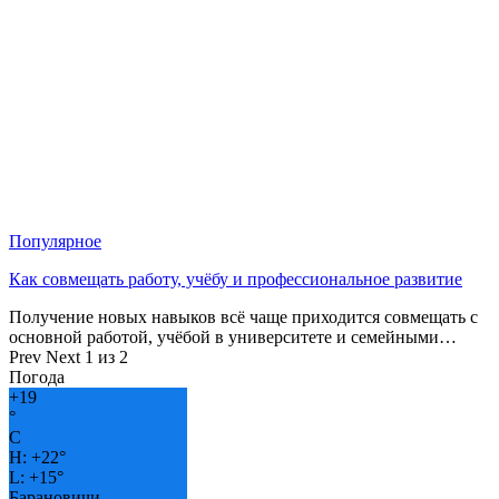
Популярное
Как совмещать работу, учёбу и профессиональное развитие
Получение новых навыков всё чаще приходится совмещать с
основной работой, учёбой в университете и семейными…
Prev
Next
1 из 2
Погода
+
19
°
C
H:
+
22°
L:
+
15°
Барановичи