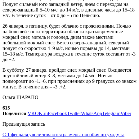
Подует сильный юго-западный ветер, днем с переходом на
северо-западный 5–10 м/с, до 14 м/с, в дневные часы до 15–18
м/с. В течение суток – от 0 до +5 по Цельсию.
26 января, в пятницу, будет облачно с прояснениями. Ночью
на большей части территории области кратковременные
мокрый снег, метель и гололед, днем также местами
небольшой мокрый снег. Ветер северо-западный, северный
подует со скоростью 4–9 м/с, ночью порывы до 14, местами
15–18 м/с. Температура воздуха в течение суток составит от -3
до +2.
В субботу, 27 января, пройдет снег, мокрый снег. Ожидается
неустойчивый ветер 3–8, местами до 14 м/с. Ночью
подморозит до -1..-6, при прояснениях до 9 градусов со знаком
минус. В течение дня – -3..+2.
Ольга ШАРАПО
615
Поделится
VK
OK.ru
Facebook
Twitter
WhatsApp
Telegram
Viber
Предыдущая запись
С 1 февраля увеличиваются размеры пособия по уходу за