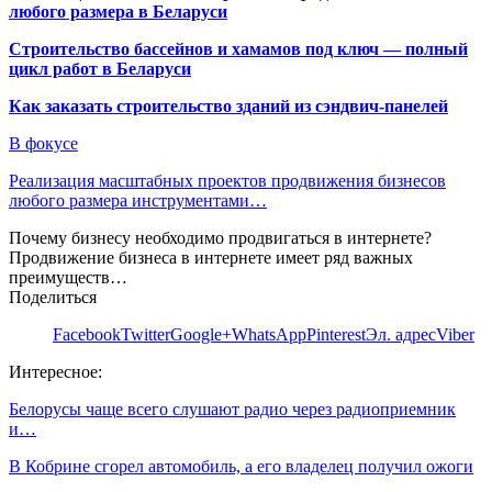
любого размера в Беларуси
Строительство бассейнов и хамамов под ключ — полный
цикл работ в Беларуси
Как заказать строительство зданий из сэндвич-панелей
В фокусе
Реализация масштабных проектов продвижения бизнесов
любого размера инструментами…
Почему бизнесу необходимо продвигаться в интернете?
Продвижение бизнеса в интернете имеет ряд важных
преимуществ…
Поделиться
Facebook
Twitter
Google+
WhatsApp
Pinterest
Эл. адрес
Viber
Интересное:
Белорусы чаще всего слушают радио через радиоприемник
и…
В Кобрине сгорел автомобиль, а его владелец получил ожоги