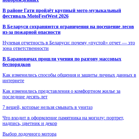
В районе Гати пройдёт крупный мото-музыкальный
фестиваль MotoFestWest 2026
В Беларуси сохраняются ограничения на посещение лесов
из-за пожарной опасности
Нулевая отчетность в Беларуси: почему «пустой» отчет — это
зона ответственности
В Барановичах прошли учения по разгону массовых
беспорядков
Как изменились способы общения и защиты личных данных в
интернете
Как изменились представления о комфортном жилье за
последние десять лет
7 вещей, которые нельзя смывать в унитаз
Что входит в оформление памятника на могилу: портрет,
надпись, цветник и декор
Выбор лодочного мотора