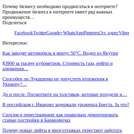
Почему бизнесу необходимо продвигаться в интернете?
Продвижение бизнеса в интернете имеет ряд важных
преимуществ…
Поделиться
Facebook
Twitter
Google+
WhatsApp
Pinterest
Эл. адрес
Viber
Интересное:
Как заводят автомобиль в минус 50°C. Видео из Якутии
$3900 за тысячу кубометров. Стоимость газа, нефти и
алюминия…
Способен ли Лукашенко не допустить вторжения в
Украину?…
До и после. Посмотрите на толстяков, которые похудели и…
В российском г. Иваново задержали уроженца Бреста. За что?
Сносим и перестраиваем: как правильно демонтировать
старые постройки в Барановичах
Почему новые лифты в многоэтажках перестают работать