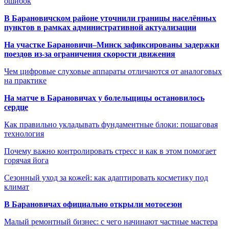
ошибок
В Барановичском районе уточнили границы населённых
пунктов в рамках административной актуализации
На участке Барановичи–Минск зафиксированы задержки
поездов из-за ограничения скорости движения
Чем цифровые слуховые аппараты отличаются от аналоговых
на практике
На матче в Барановичах у болельщицы остановилось
сердце
Как правильно укладывать фундаментные блоки: пошаговая
технология
Почему важно контролировать стресс и как в этом помогает
горячая йога
Сезонный уход за кожей: как адаптировать косметику под
климат
В Барановичах официально открыли мотосезон
Малый ремонтный бизнес: с чего начинают частные мастера