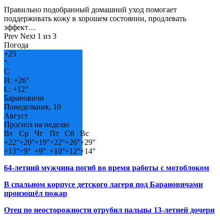
Правильно подобранный домашний уход помогает
поддерживать кожу в хорошем состоянии, продлевать
эффект…
Prev
Next
1 из 3
Погода
+
25
°
C
H:
+
26°
L:
+
12°
Барановичи
Понедельник, 10
Август
Прогноз на неделю
Вт
Ср
Чт
Пт
Сб
Вс
+
22°
+
20°
+
19°
+
22°
+
26°
+
29°
+
13°
+
9°
+
9°
+
10°
+
12°
+
14°
64-летний мужчина погиб во время работы с мотоблоком
В спальном корпусе детского лагеря под Барановичами
произошёл пожар
Отец по неосторожности отрубил пальцы 13-летней дочери