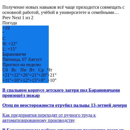
Получение новых навыков всё чаще приходится совмещать с
основной работой, учёбой в университете и семейными…
Prev
Next
1 из 2
Погода
+
19
°
C
H:
+
22°
L:
+
15°
Барановичи
Пятница, 07 Август
Прогноз на неделю
Сб
Вс
Пн
Вт
Ср
Чт
+
21°
+
22°
+
26°
+
21°
+
20°
+
21°
+
11°
+
10°
+
12°
+
15°
+
9°
+
10°
В спальном корпусе детского лагеря под Барановичами
произошёл пожар
Отец по неосторожности отрубил пальцы 13-летней дочери
Как предприятия переходят от ручного труда к
автоматизированному производству