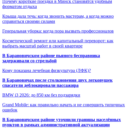
Почему короткие поездки в Минск становятся удобным
форматом отдыха
Крыша дала течь: когда звонить мастерам, а когда можно
справиться своими силами
Генеральная уборка: когда пора вызвать профессионалов
Косметический ремонт или капитальный переворот: как
выбрать масштаб работ в своей квартире
В Барановичском районе пьяного бесправника
задерживали со стрельбой
Кому показана лечебная физкультура (ЛФК)?
В Барановичах после столкновения двух легковушек
спасатели деблокировали пассажира
BMW i3 2026: до 850 км без подзарядки
Grand Mobile: как правильно начать и не совершить типичных
ошибок
В Барановичском районе уточнили границы населённых
пунктов в рамках административной актуализации