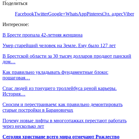
Поделиться
Facebook
Twitter
Google+
WhatsApp
Pinterest
Эл. адрес
Viber
Интересное:
В Бресте пропала 42-летняя женщина
Умер старейший человек на Земле. Ему было 127 лет
В Брестской области за 30 тысяч долларов продают панский
дом…
Как правильно укладывать фундаментные блоки:
пошаговая…
Спас людей из тонущего троллейбуса ценой карьеры.
История…
Сносим и перестраиваем: как правильно демонтировать
старые постройки в Барановичах
Почему новые лифты в многоэтажках перестают работать
через несколько лет
Сегодня христиане всего мира отмечают Рождество