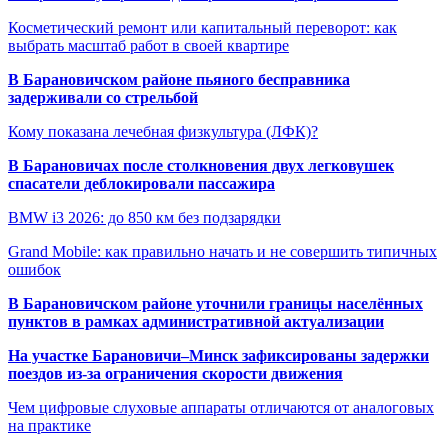
Косметический ремонт или капитальный переворот: как
выбрать масштаб работ в своей квартире
В Барановичском районе пьяного бесправника
задерживали со стрельбой
Кому показана лечебная физкультура (ЛФК)?
В Барановичах после столкновения двух легковушек
спасатели деблокировали пассажира
BMW i3 2026: до 850 км без подзарядки
Grand Mobile: как правильно начать и не совершить типичных
ошибок
В Барановичском районе уточнили границы населённых
пунктов в рамках административной актуализации
На участке Барановичи–Минск зафиксированы задержки
поездов из-за ограничения скорости движения
Чем цифровые слуховые аппараты отличаются от аналоговых
на практике