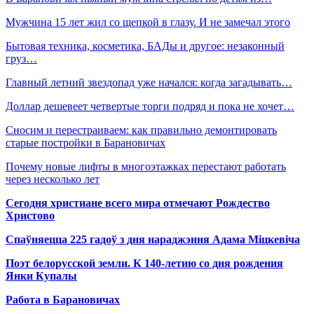
Мужчина 15 лет жил со щепкой в глазу. И не замечал этого
Бытовая техника, косметика, БАДы и другое: незаконный
груз…
Главный летний звездопад уже начался: когда загадывать…
Доллар дешевеет четвертые торги подряд и пока не хочет…
Сносим и перестраиваем: как правильно демонтировать
старые постройки в Барановичах
Почему новые лифты в многоэтажках перестают работать
через несколько лет
Сегодня христиане всего мира отмечают Рождество
Христово
Спаўняецца 225 гадоў з дня нараджэння Адама Міцкевіча
Поэт белорусской земли. К 140-летию со дня рождения
Янки Купалы
Работа в Барановичах