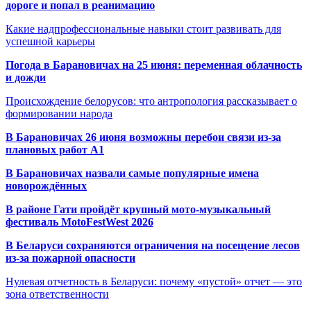
дороге и попал в реанимацию
Какие надпрофессиональные навыки стоит развивать для
успешной карьеры
Погода в Барановичах на 25 июня: переменная облачность
и дожди
Происхождение белорусов: что антропология рассказывает о
формировании народа
В Барановичах 26 июня возможны перебои связи из-за
плановых работ A1
В Барановичах назвали самые популярные имена
новорождённых
В районе Гати пройдёт крупный мото-музыкальный
фестиваль MotoFestWest 2026
В Беларуси сохраняются ограничения на посещение лесов
из-за пожарной опасности
Нулевая отчетность в Беларуси: почему «пустой» отчет — это
зона ответственности