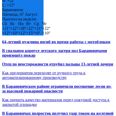
H:
+
22°
L:
+
15°
Барановичи
Пятница, 07 Август
Прогноз на неделю
Сб
Вс
Пн
Вт
Ср
Чт
+
21°
+
22°
+
28°
+
22°
+
21°
+
22°
+
12°
+
10°
+
12°
+
15°
+
9°
+
10°
64-летний мужчина погиб во время работы с мотоблоком
В спальном корпусе детского лагеря под Барановичами
произошёл пожар
Отец по неосторожности отрубил пальцы 13-летней дочери
Как предприятия переходят от ручного труда к
автоматизированному производству
В Барановичском районе ограничили посещение лесов из-
за высокой пожарной опасности
Как оценить качество материалов перед покупкой доступа к
закрытой площадке
В Барановичах подросток получил удар током на железной