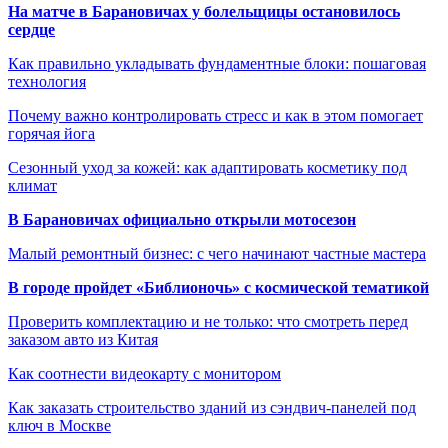
На матче в Барановичах у болельщицы остановилось
сердце
Как правильно укладывать фундаментные блоки: пошаговая
технология
Почему важно контролировать стресс и как в этом помогает
горячая йога
Сезонный уход за кожей: как адаптировать косметику под
климат
В Барановичах официально открыли мотосезон
Малый ремонтный бизнес: с чего начинают частные мастера
В городе пройдет «Библионочь» с космической тематикой
Проверить комплектацию и не только: что смотреть перед
заказом авто из Китая
Как соотнести видеокарту с монитором
Как заказать строительство зданий из сэндвич-панелей под
ключ в Москве