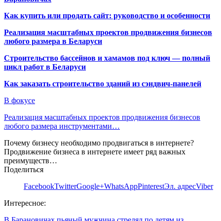
Как купить или продать сайт: руководство и особенности
Реализация масштабных проектов продвижения бизнесов
любого размера в Беларуси
Строительство бассейнов и хамамов под ключ — полный
цикл работ в Беларуси
Как заказать строительство зданий из сэндвич-панелей
В фокусе
Реализация масштабных проектов продвижения бизнесов
любого размера инструментами…
Почему бизнесу необходимо продвигаться в интернете?
Продвижение бизнеса в интернете имеет ряд важных
преимуществ…
Поделиться
Facebook
Twitter
Google+
WhatsApp
Pinterest
Эл. адрес
Viber
Интересное:
В Барановичах пьяный мужчина стрелял по детям из…