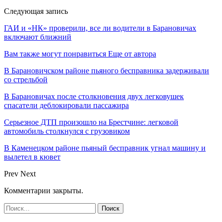
Следующая запись
ГАИ и «НК» проверили, все ли водители в Барановичах
включают ближний
Вам также могут понравиться
Еще от автора
В Барановичском районе пьяного бесправника задерживали
со стрельбой
В Барановичах после столкновения двух легковушек
спасатели деблокировали пассажира
Серьезное ДТП произошло на Брестчине: легковой
автомобиль столкнулся с грузовиком
В Каменецком районе пьяный бесправник угнал машину и
вылетел в кювет
Prev
Next
Комментарии закрыты.