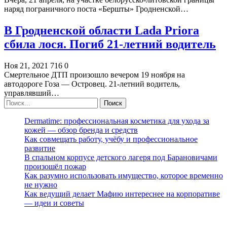
наряд пограничного поста «Бершты» Гродненской…
В Гродненской области Lada Priora
сбила лося. Погиб 21-летний водитель
Ноя 21, 2021
716
0
Смертельное ДТП произошло вечером 19 ноября на
автодороге Гоза — Островец. 21-летний водитель,
управлявший…
Dermatime: профессиональная косметика для ухода за
кожей — обзор бренда и средств
Как совмещать работу, учёбу и профессиональное
развитие
В спальном корпусе детского лагеря под Барановичами
произошёл пожар
Как разумно использовать имущество, которое временно
не нужно
Как ведущий делает Мафию интереснее на корпоративе
— идеи и советы