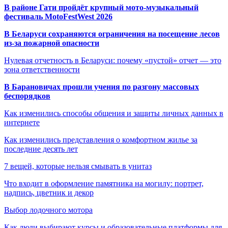
В районе Гати пройдёт крупный мото-музыкальный
фестиваль MotoFestWest 2026
В Беларуси сохраняются ограничения на посещение лесов
из-за пожарной опасности
Нулевая отчетность в Беларуси: почему «пустой» отчет — это
зона ответственности
В Барановичах прошли учения по разгону массовых
беспорядков
Как изменились способы общения и защиты личных данных в
интернете
Как изменились представления о комфортном жилье за
последние десять лет
7 вещей, которые нельзя смывать в унитаз
Что входит в оформление памятника на могилу: портрет,
надпись, цветник и декор
Выбор лодочного мотора
Как люди выбирают курсы и образовательные платформы для