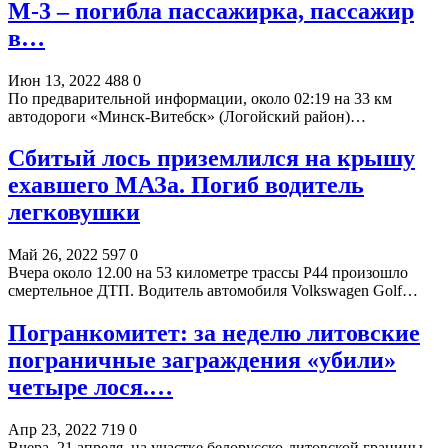
М-3 – погибла пассажирка, пассажир
в…
Июн 13, 2022
488
0
По предварительной информации, около 02:19 на 33 км
автодороги «Минск-Витебск» (Логойский район)…
Сбитый лось приземлился на крышу
ехавшего МАЗа. Погиб водитель
легковушки
Май 26, 2022
597
0
Вчера около 12.00 на 53 километре трассы Р44 произошло
смертельное ДТП. Водитель автомобиля Volkswagen Golf…
Погранкомитет: за неделю литовские
пограничные заграждения «убили»
четыре лося.…
Апр 23, 2022
719
0
Вчера, 21 апреля, на участке белорусско-литовской границы