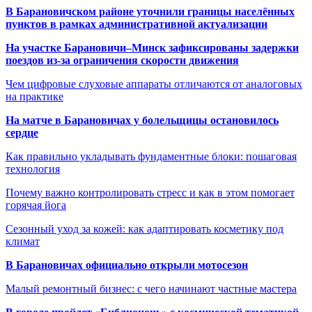
В Барановичском районе уточнили границы населённых
пунктов в рамках административной актуализации
На участке Барановичи–Минск зафиксированы задержки
поездов из-за ограничения скорости движения
Чем цифровые слуховые аппараты отличаются от аналоговых
на практике
На матче в Барановичах у болельщицы остановилось
сердце
Как правильно укладывать фундаментные блоки: пошаговая
технология
Почему важно контролировать стресс и как в этом помогает
горячая йога
Сезонный уход за кожей: как адаптировать косметику под
климат
В Барановичах официально открыли мотосезон
Малый ремонтный бизнес: с чего начинают частные мастера