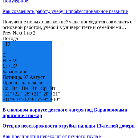
Популярное
Как совмещать работу, учёбу и профессиональное развитие
Получение новых навыков всё чаще приходится совмещать с
основной работой, учёбой в университете и семейными…
Prev
Next
1 из 2
Погода
+
19
°
C
H:
+
22°
L:
+
15°
Барановичи
Пятница, 07 Август
Прогноз на неделю
Сб
Вс
Пн
Вт
Ср
Чт
+
21°
+
22°
+
26°
+
21°
+
20°
+
21°
+
11°
+
10°
+
12°
+
15°
+
9°
+
10°
В спальном корпусе детского лагеря под Барановичами
произошёл пожар
Отец по неосторожности отрубил пальцы 13-летней дочери
Как предприятия переходят от ручного труда к