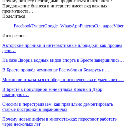
Почему бизнесу необходимо продвигаться в интернете?
Продвижение бизнеса в интернете имеет ряд важных
преимуществ…
Поделиться
Facebook
Twitter
Google+
WhatsApp
Pinterest
Эл. адрес
Viber
Интересное:
Авторские пряники и интерактивные площадки: как прошел
день…
На базе Дворца водных видов спорта в Бресте завершились…
В Бресте прошёл чемпионат Республики Беларусь и…
Можно ли отказаться от обеденного перерыва и уменьшить…
В Бресте в популярной зоне отдыха Красный Двор
планируют…
Сносим и перестраиваем: как правильно демонтировать
старые постройки в Барановичах
Почему новые лифты в многоэтажках перестают работать
через несколько лет