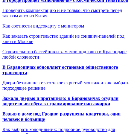
В городе пройдет «Библионочь» с космической тематикой
Проверить комплектацию и не только: что смотреть перед
заказом авто из Китая
Как соотнести видеокарту с монитором
Как заказать строительство зданий из сэндвич-панелей под
ключ в Москве
Строительство бассейнов и хамамов под ключ в Краснодаре
любой сложности
В Барановичах обновляют остановки общественного
транспорта
Двери без лишнего: что такое скрытый монтаж и как выбрать
подходящее решение
Зажало дверью и протащило: в Барановичах осудили
водителя автобуса за травмирование пассажирки
Взрыв в доме под Гродно: разрушены квартиры, один
человек в больнице
Как выбрать холодильник: подробное руководство для