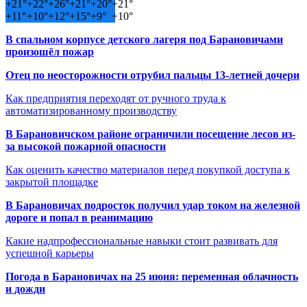
+
21°
+
22°
+
26°
+
21°
+
20°
+
21°
+
11°
+
10°
+
12°
+
15°
+
9°
+
10°
В спальном корпусе детского лагеря под Барановичами
произошёл пожар
Отец по неосторожности отрубил пальцы 13-летней дочери
Как предприятия переходят от ручного труда к
автоматизированному производству
В Барановичском районе ограничили посещение лесов из-
за высокой пожарной опасности
Как оценить качество материалов перед покупкой доступа к
закрытой площадке
В Барановичах подросток получил удар током на железной
дороге и попал в реанимацию
Какие надпрофессиональные навыки стоит развивать для
успешной карьеры
Погода в Барановичах на 25 июня: переменная облачность
и дожди