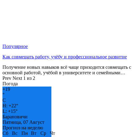
Популярное
Как совмещать работу, учёбу и профессиональное развитие
Получение новых навыков всё чаще приходится совмещать с
основной работой, учёбой в университете и семейными…
Prev
Next
1 из 2
Погода
+
19
°
C
H:
+
22°
L:
+
15°
Барановичи
Пятница, 07 Август
Прогноз на неделю
Сб
Вс
Пн
Вт
Ср
Чт