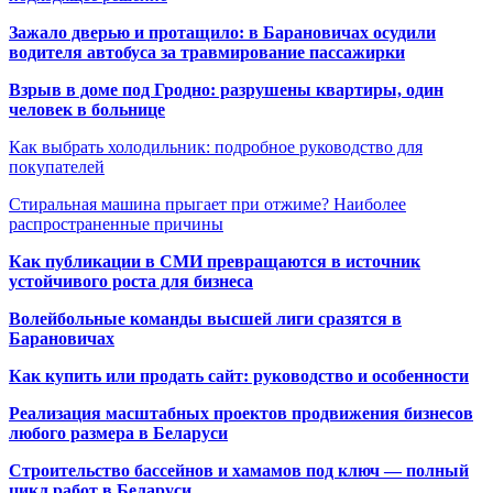
Зажало дверью и протащило: в Барановичах осудили
водителя автобуса за травмирование пассажирки
Взрыв в доме под Гродно: разрушены квартиры, один
человек в больнице
Как выбрать холодильник: подробное руководство для
покупателей
Стиральная машина прыгает при отжиме? Наиболее
распространенные причины
Как публикации в СМИ превращаются в источник
устойчивого роста для бизнеса
Волейбольные команды высшей лиги сразятся в
Барановичах
Как купить или продать сайт: руководство и особенности
Реализация масштабных проектов продвижения бизнесов
любого размера в Беларуси
Строительство бассейнов и хамамов под ключ — полный
цикл работ в Беларуси