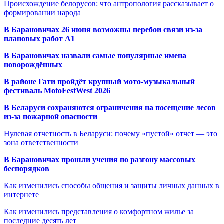
Происхождение белорусов: что антропология рассказывает о
формировании народа
В Барановичах 26 июня возможны перебои связи из-за
плановых работ A1
В Барановичах назвали самые популярные имена
новорождённых
В районе Гати пройдёт крупный мото-музыкальный
фестиваль MotoFestWest 2026
В Беларуси сохраняются ограничения на посещение лесов
из-за пожарной опасности
Нулевая отчетность в Беларуси: почему «пустой» отчет — это
зона ответственности
В Барановичах прошли учения по разгону массовых
беспорядков
Как изменились способы общения и защиты личных данных в
интернете
Как изменились представления о комфортном жилье за
последние десять лет