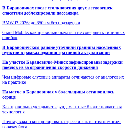
В Барановичах после столкновения двух легковушек
спасатели деблокировали пассажира
BMW i3 2026: до 850 км без подзарядки
Grand Mobile: как правильно начать и не совершить типичных
ошибок
В Барановичском районе уточнили границы населённых
пунктов в рамках административной актуализации
На участке Барановичи–Минск зафиксированы задержки
поездов из-за ограничения скорости движения
Чем цифровые слуховые аппараты отличаются от аналоговых
на практике
На матче в Барановичах у болельщицы остановилось
сердце
Как правильно укладывать фундаментные блоки: пошаговая
технология
Почему важно контролировать стресс и как в этом помогает
горячая йога