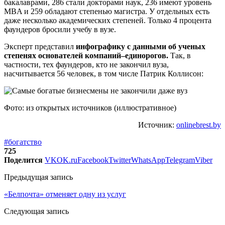
бакалаврами, 286 стали докторами наук, 236 имеют уровень
MBA и 259 обладают степенью магистра. У отдельных есть
даже несколько академических степеней. Только 4 процента
фаундеров бросили учебу в вузе.
Эксперт представил
инфографику с данными об ученых
степенях основателей компаний–единорогов.
Так, в
частности, тех фаундеров, кто не закончил вуза,
насчитывается 56 человек, в том числе Патрик Коллисон:
Фото: из открытых источников (иллюстративное)
Источник:
onlinebrest.by
#богатство
725
Поделится
VK
OK.ru
Facebook
Twitter
WhatsApp
Telegram
Viber
Предыдущая запись
«Белпочта» отменяет одну из услуг
Следующая запись