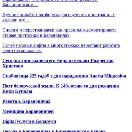
Барановичском…
Лучшие онлайн-платформы для изучения иностранных
языков: что…
Сносим и перестраиваем: как правильно демонтировать
старые постройки в Барановичах
Почему новые лифты в многоэтажках перестают работать
через несколько лет
Сегодня христиане всего мира отмечают Рождество
Христово
Спаўняецца 225 гадоў з дня нараджэння Адама Міцкевіча
Поэт белорусской земли. К 140-летию со дня рождения
Янки Купалы
Работа в Барановичах
Медицина Барановичей
Digital услуги в Беларуси
Погода в Барановичах и Барановичском районе