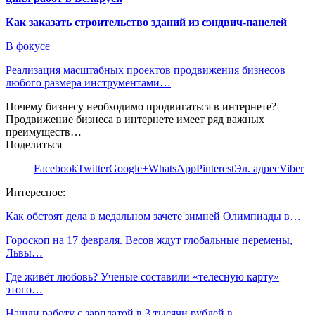
Как заказать строительство зданий из сэндвич-панелей
В фокусе
Реализация масштабных проектов продвижения бизнесов
любого размера инструментами…
Почему бизнесу необходимо продвигаться в интернете?
Продвижение бизнеса в интернете имеет ряд важных
преимуществ…
Поделиться
Facebook
Twitter
Google+
WhatsApp
Pinterest
Эл. адрес
Viber
Интересное:
Как обстоят дела в медальном зачете зимней Олимпиады в…
Гороскоп на 17 февраля. Весов ждут глобальные перемены,
Львы…
Где живёт любовь? Ученые составили «телесную карту»
этого…
Нашли работу с зарплатой в 3 тысячи рублей в