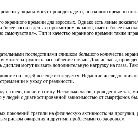
ремени у экрана могут проводить дети, но сколько времени поз
о экранного времени для взрослых. Однако есть явные доказате
ли более часов в день за просмотром экранов, имеют более высо
ю самочувствия». Тип и качество экранного времени также игра
ательными последствиями слишком большого количества экранно
дня может затруднить расслабление ночью. Долгие часы, проведе
сть дисплея могут вызвать дополнительную нагрузку на глаза. Т
лияние на людей все еще исследуется. Недавние исследования по
стремлении к уходу от реальности.
зку на шею, плечи и спину. Несколько часов, проведенные так, 
то у людей с диагностированной зависимостью от смартфонов бы
ых поколений тратили на физическую активность: на прогулки, р
ым риском ожирения и другими проблемами со здоровьем.