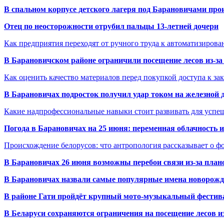
В спальном корпусе детского лагеря под Барановичами пр
Отец по неосторожности отрубил пальцы 13-летней дочери
Как предприятия переходят от ручного труда к автоматизиров
В Барановичском районе ограничили посещение лесов из-з
Как оценить качество материалов перед покупкой доступа к з
В Барановичах подросток получил удар током на железной 
Какие надпрофессиональные навыки стоит развивать для успе
Погода в Барановичах на 25 июня: переменная облачность 
Происхождение белорусов: что антропология рассказывает о 
В Барановичах 26 июня возможны перебои связи из-за план
В Барановичах назвали самые популярные имена новорож
В районе Гати пройдёт крупный мото-музыкальный фестива
В Беларуси сохраняются ограничения на посещение лесов и