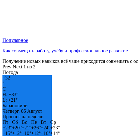
Популярное
Как совмещать работу, учёбу и профессиональное развитие
Получение новых навыков всё чаще приходится совмещать с о
Prev
Next
1 из 2
Погода
+
32
°
C
H:
+
33°
L:
+
21°
Барановичи
Четверг, 06 Август
Прогноз на неделю
Пт
Сб
Вс
Пн
Вт
Ср
+
23°
+
20°
+
21°
+
26°
+
24°
+
23°
+
15°
+
12°
+
10°
+
12°
+
16°
+
14°