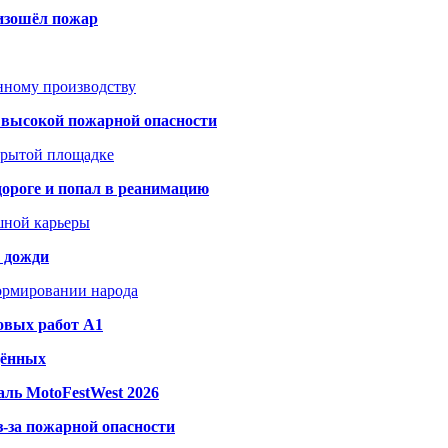
оизошёл пожар
анному производству
а высокой пожарной опасности
акрытой площадке
дороге и попал в реанимацию
шной карьеры
и дожди
формировании народа
овых работ A1
дённых
ль MotoFestWest 2026
з-за пожарной опасности