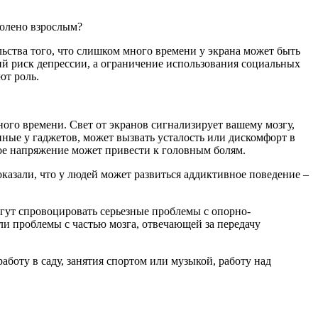
волено взрослым?
льства того, что слишком много времени у экрана может быть
кий риск депрессии, а ограничение использования социальных
ют роль.
го времени. Свет от экранов сигнализирует вашему мозгу,
нные у гаджетов, может вызвать усталость или дискомфорт в
акое напряжение может привести к головным болям.
казали, что у людей может развиться аддиктивное поведение –
могут спровоцировать серьезные проблемы с опорно-
ли проблемы с частью мозга, отвечающей за передачу
аботу в саду, занятия спортом или музыкой, работу над