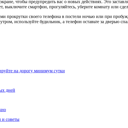
ране, чтобы предупредить вас о новых действиях. Это заставляет
ает, выключите смартфон, прогуляйтесь, уберите комнату или сд
ами прокрутки своего телефона в постели ночью или при пробуж
тром, используйте будильник, а телефон оставьте за дверью спа
рвируйте на дорогу минимум сутки
ных дней
жно
 и советы