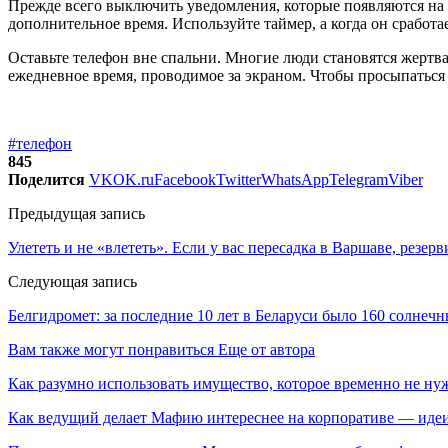
Прежде всего выключить уведомления, которые появляются на эк
дополнительное время. Используйте таймер, а когда он сработ
Оставьте телефон вне спальни. Многие люди становятся жертв
ежедневное время, проводимое за экраном. Чтобы просыпаться у
#телефон
845
Поделится
VK
OK.ru
Facebook
Twitter
WhatsApp
Telegram
Viber
Предыдущая запись
Улететь и не «влететь». Если у вас пересадка в Варшаве, резе
Следующая запись
Белгидромет: за последние 10 лет в Беларуси было 160 солнеч
Вам также могут понравиться
Еще от автора
Как разумно использовать имущество, которое временно не ну
Как ведущий делает Мафию интереснее на корпоративе — идеи