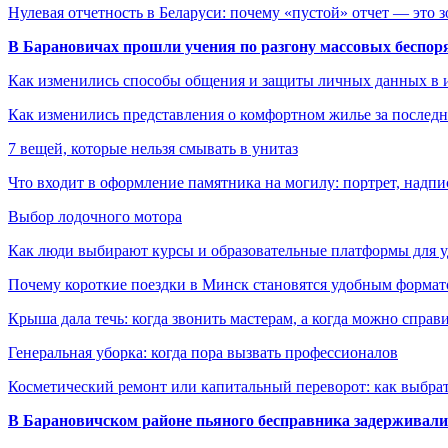
Нулевая отчетность в Беларуси: почему «пустой» отчет — это 
В Барановичах прошли учения по разгону массовых беспор
Как изменились способы общения и защиты личных данных в 
Как изменились представления о комфортном жилье за последни
7 вещей, которые нельзя смывать в унитаз
Что входит в оформление памятника на могилу: портрет, надпис
Выбор лодочного мотора
Как люди выбирают курсы и образовательные платформы для 
Почему короткие поездки в Минск становятся удобным формат
Крыша дала течь: когда звонить мастерам, а когда можно справ
Генеральная уборка: когда пора вызвать профессионалов
Косметический ремонт или капитальный переворот: как выбрат
В Барановичском районе пьяного бесправника задерживали 