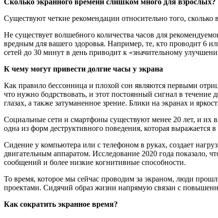
Сколько экранного времени слишком много для взрослых?
Существуют четкие рекомендации относительно того, сколько в
Не существует волшебного количества часов для рекомендуемог
вредным для вашего здоровья. Например, те, кто проводит 6 и
сетей до 30 минут в день приводит к «значительному улучшени
К чему могут привести долгие часы у экрана
Как правило бессонница и плохой сон являются первыми отриц
что нужно бодрствовать, и этот постоянный сигнал в течение 
глазах, а также затуманенное зрение. Блики на экранах и ярко
Социальные сети и смартфоны существуют менее 20 лет, и их в
одна из форм деструктивного поведения, которая выражается в 
Сидение у компьютера или с телефоном в руках, создает нагру
двигательным аппаратом. Исследование 2020 года показало, ч
сообщений и более низкие когнитивные способности.
То время, которое мы сейчас проводим за экраном, люди прошл
проектами. Сидячий образ жизни напрямую связан с повышенн
Как сократить экранное время?