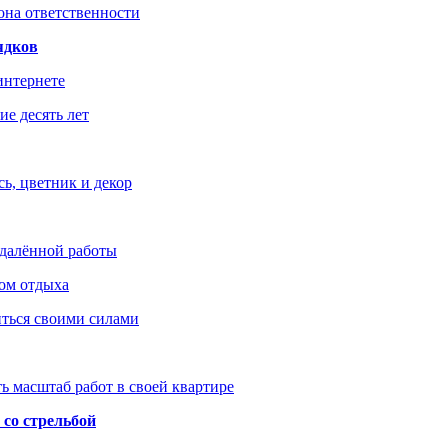
зона ответственности
ядков
интернете
е десять лет
ь, цветник и декор
удалённой работы
ом отдыха
иться своими силами
ь масштаб работ в своей квартире
со стрельбой