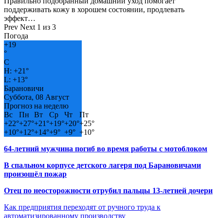
Правильно подобранный домашний уход помогает
поддерживать кожу в хорошем состоянии, продлевать
эффект…
Prev
Next
1 из 3
Погода
+
19
°
C
H:
+
21°
L:
+
13°
Барановичи
Суббота, 08 Август
Прогноз на неделю
Вс
Пн
Вт
Ср
Чт
Пт
+
22°
+
27°
+
21°
+
19°
+
20°
+
25°
+
10°
+
12°
+
14°
+
9°
+
9°
+
10°
64-летний мужчина погиб во время работы с мотоблоком
В спальном корпусе детского лагеря под Барановичами
произошёл пожар
Отец по неосторожности отрубил пальцы 13-летней дочери
Как предприятия переходят от ручного труда к
автоматизированному производству