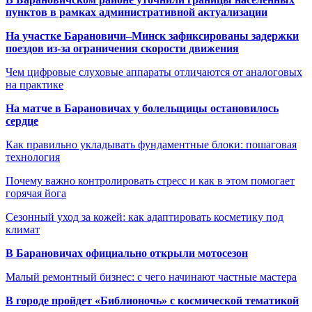
пунктов в рамках административной актуализации
На участке Барановичи–Минск зафиксированы задержки
поездов из-за ограничения скорости движения
Чем цифровые слуховые аппараты отличаются от аналоговых
на практике
На матче в Барановичах у болельщицы остановилось
сердце
Как правильно укладывать фундаментные блоки: пошаговая
технология
Почему важно контролировать стресс и как в этом помогает
горячая йога
Сезонный уход за кожей: как адаптировать косметику под
климат
В Барановичах официально открыли мотосезон
Малый ремонтный бизнес: с чего начинают частные мастера
В городе пройдет «Библионочь» с космической тематикой