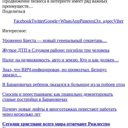
Продвижение бизнеса в интернете имеет ряд важных
преимуществ…
Поделиться
Facebook
Twitter
Google+
WhatsApp
Pinterest
Эл. адрес
Viber
Интересное:
Уроженец Бреста — новый генеральный секретарь…
Жуткое ДТП в Слуцком районе: погибли три человека
Налог на недвижимость, авто и землю. Кто и как должен…
Знал, что ВИЧ-инфицирован, но промолчал. Белорус
заразил…
В Барановичах ребенок оказался в больнице из-за побоев отца
Сносим и перестраиваем: как правильно демонтировать
старые постройки в Барановичах
Почему новые лифты в многоэтажках перестают работать
через несколько лет
Сегодня христиане всего мира отмечают Рождество