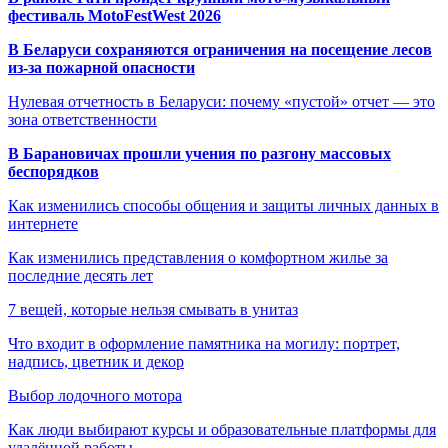
фестиваль MotoFestWest 2026
В Беларуси сохраняются ограничения на посещение лесов
из-за пожарной опасности
Нулевая отчетность в Беларуси: почему «пустой» отчет — это
зона ответственности
В Барановичах прошли учения по разгону массовых
беспорядков
Как изменились способы общения и защиты личных данных в
интернете
Как изменились представления о комфортном жилье за
последние десять лет
7 вещей, которые нельзя смывать в унитаз
Что входит в оформление памятника на могилу: портрет,
надпись, цветник и декор
Выбор лодочного мотора
Как люди выбирают курсы и образовательные платформы для
удалённой работы