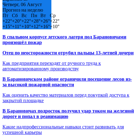
Четверг, 06 Август
Прогноз на неделю
Пт
Сб
Вс
Пн
Вт
Ср
+
22°
+
20°
+
22°
+
28°
+
26°
+
22°
+
15°
+
11°
+
10°
+
12°
+
16°
+
10°
В спальном корпусе детского лагеря под Барановичами
произошёл пожар
Отец по неосторожности отрубил пальцы 13-летней дочери
Как предприятия переходят от ручного труда к
автоматизированному производству
В Барановичском районе ограничили посещение лесов из-
за высокой пожарной опасности
Как оценить качество материалов перед покупкой доступа к
закрытой площадке
В Барановичах подросток получил удар током на железной
дороге и попал в реанимацию
Какие надпрофессиональные навыки стоит развивать для
успешной карьеры