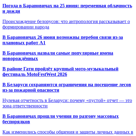
Погода в Барановичах на 25 июня: переменная облачность
и дожди
Происхождение белорусов: что антропология рассказывает о
формировании народа
В Барановичах 26 июня возможны перебои связи из-за
плановых работ A1
В Барановичах назвали самые популярные имена
новорождённых
В районе Гати пройдёт крупный мото-музыкальный
фестиваль MotoFestWest 2026
В Беларуси сохраняются ограничения на посещение лесов
из-за пожарной опасности
Нулевая отчетность в Беларуси: почему «пустой» отчет — это
зона ответственности
В Барановичах прошли учения по разгону массовых
беспорядков
Как изменились способы общения и защиты личных данных в