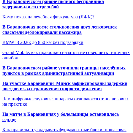
В Барановичском районе пьяного бесправника
задерживали со стрельбой
Кому показана лечебная физкультура (ЛФК)?
В Барановичах после столкновения двух легковушек
спасатели деблокировали пассажира
BMW i3 2026: до 850 км без подзарядки
Grand Mobile: как правильно начать и не совершить типичных
ошибок
В Барановичском районе уточнили границы населённых
пунктов в рамках административной актуализации
На участке Барановичи–Минск зафиксированы задержки
поездов из-за ограничения скорости движения
Чем цифровые слуховые аппараты отличаются от аналоговых
на практике
На матче в Барановичах у болельщицы остановилось
сердце
Как правильно укладывать фундаментные блоки: пошаговая