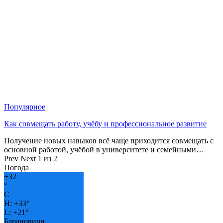
Популярное
Как совмещать работу, учёбу и профессиональное развитие
Получение новых навыков всё чаще приходится совмещать с
основной работой, учёбой в университете и семейными…
Prev
Next
1 из 2
Погода
+
32
°
C
H:
+
33°
L:
+
21°
Барановичи