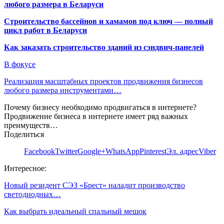
любого размера в Беларуси
Строительство бассейнов и хамамов под ключ — полный
цикл работ в Беларуси
Как заказать строительство зданий из сэндвич-панелей
В фокусе
Реализация масштабных проектов продвижения бизнесов
любого размера инструментами…
Почему бизнесу необходимо продвигаться в интернете?
Продвижение бизнеса в интернете имеет ряд важных
преимуществ…
Поделиться
Facebook
Twitter
Google+
WhatsApp
Pinterest
Эл. адрес
Viber
Интересное:
Новый резидент СЭЗ «Брест» наладит производство
светодиодных…
Как выбрать идеальный спальный мешок