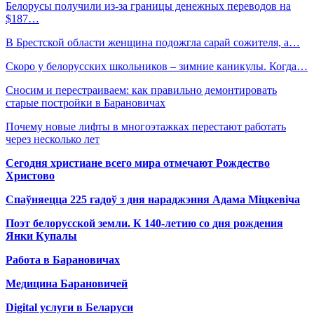
Белорусы получили из-за границы денежных переводов на
$187…
В Брестской области женщина подожгла сарай сожителя, а…
Скоро у белорусских школьников – зимние каникулы. Когда…
Сносим и перестраиваем: как правильно демонтировать
старые постройки в Барановичах
Почему новые лифты в многоэтажках перестают работать
через несколько лет
Сегодня христиане всего мира отмечают Рождество
Христово
Спаўняецца 225 гадоў з дня нараджэння Адама Міцкевіча
Поэт белорусской земли. К 140-летию со дня рождения
Янки Купалы
Работа в Барановичах
Медицина Барановичей
Digital услуги в Беларуси