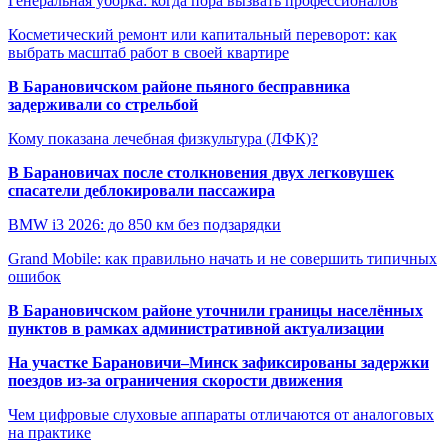
Генеральная уборка: когда пора вызвать профессионалов
Косметический ремонт или капитальный переворот: как
выбрать масштаб работ в своей квартире
В Барановичском районе пьяного бесправника
задерживали со стрельбой
Кому показана лечебная физкультура (ЛФК)?
В Барановичах после столкновения двух легковушек
спасатели деблокировали пассажира
BMW i3 2026: до 850 км без подзарядки
Grand Mobile: как правильно начать и не совершить типичных
ошибок
В Барановичском районе уточнили границы населённых
пунктов в рамках административной актуализации
На участке Барановичи–Минск зафиксированы задержки
поездов из-за ограничения скорости движения
Чем цифровые слуховые аппараты отличаются от аналоговых
на практике