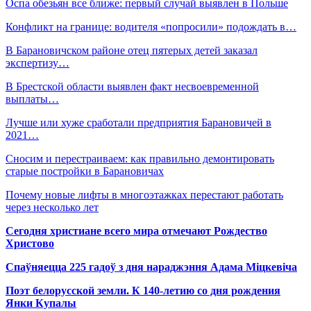
Оспа обезьян все ближе: первый случай выявлен в Польше
Конфликт на границе: водителя «попросили» подождать в…
В Барановичском районе отец пятерых детей заказал
экспертизу…
В Брестской области выявлен факт несвоевременной
выплаты…
Лучше или хуже сработали предприятия Барановичей в
2021…
Сносим и перестраиваем: как правильно демонтировать
старые постройки в Барановичах
Почему новые лифты в многоэтажках перестают работать
через несколько лет
Сегодня христиане всего мира отмечают Рождество
Христово
Спаўняецца 225 гадоў з дня нараджэння Адама Міцкевіча
Поэт белорусской земли. К 140-летию со дня рождения
Янки Купалы