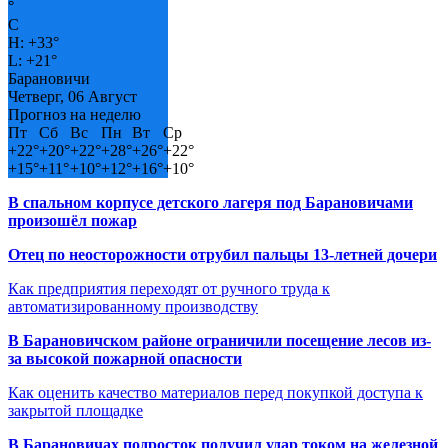
°
C
H:
+
33°
L:
+
21°
Барановичи
Четверг, 06 Август
Прогноз на неделю
Пт
Сб
Вс
Пн
Вт
Ср
+
22°
+
20°
+
22°
+
28°
+
26°
+
22°
+
15°
+
11°
+
10°
+
12°
+
16°
+
10°
В спальном корпусе детского лагеря под Барановичами
произошёл пожар
Отец по неосторожности отрубил пальцы 13-летней дочери
Как предприятия переходят от ручного труда к
автоматизированному производству
В Барановичском районе ограничили посещение лесов из-
за высокой пожарной опасности
Как оценить качество материалов перед покупкой доступа к
закрытой площадке
В Барановичах подросток получил удар током на железной