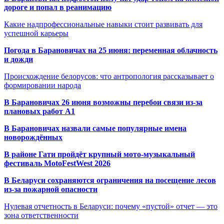
дороге и попал в реанимацию
Какие надпрофессиональные навыки стоит развивать для
успешной карьеры
Погода в Барановичах на 25 июня: переменная облачность
и дожди
Происхождение белорусов: что антропология рассказывает о
формировании народа
В Барановичах 26 июня возможны перебои связи из-за
плановых работ A1
В Барановичах назвали самые популярные имена
новорождённых
В районе Гати пройдёт крупный мото-музыкальный
фестиваль MotoFestWest 2026
В Беларуси сохраняются ограничения на посещение лесов
из-за пожарной опасности
Нулевая отчетность в Беларуси: почему «пустой» отчет — это
зона ответственности