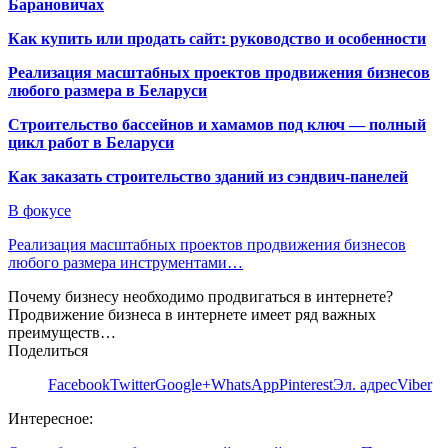
Барановичах
Как купить или продать сайт: руководство и особенности
Реализация масштабных проектов продвижения бизнесов
любого размера в Беларуси
Строительство бассейнов и хамамов под ключ — полный
цикл работ в Беларуси
Как заказать строительство зданий из сэндвич-панелей
В фокусе
Реализация масштабных проектов продвижения бизнесов
любого размера инструментами…
Почему бизнесу необходимо продвигаться в интернете?
Продвижение бизнеса в интернете имеет ряд важных
преимуществ…
Поделиться
Facebook
Twitter
Google+
WhatsApp
Pinterest
Эл. адрес
Viber
Интересное: