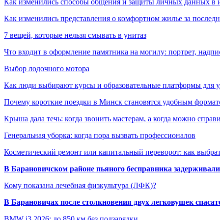
Как изменились способы общения и защиты личных данных в 
Как изменились представления о комфортном жилье за последни
7 вещей, которые нельзя смывать в унитаз
Что входит в оформление памятника на могилу: портрет, надпис
Выбор лодочного мотора
Как люди выбирают курсы и образовательные платформы для 
Почему короткие поездки в Минск становятся удобным формат
Крыша дала течь: когда звонить мастерам, а когда можно справ
Генеральная уборка: когда пора вызвать профессионалов
Косметический ремонт или капитальный переворот: как выбрат
В Барановичском районе пьяного бесправника задерживали 
Кому показана лечебная физкультура (ЛФК)?
В Барановичах после столкновения двух легковушек спаса
BMW i3 2026: до 850 км без подзарядки