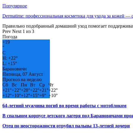
Популярное
Dermatime: профессиональная косметика для ухода за кожей —
Правильно подобранный домашний уход помогает поддерживат
Prev
Next
1 из 3
Погода
+
19
°
C
H:
+
22°
L:
+
15°
Барановичи
Пятница, 07 Август
Прогноз на неделю
Сб
Вс
Пн
Вт
Ср
Чт
+
21°
+
22°
+
28°
+
22°
+
21°
+
22°
+
12°
+
10°
+
12°
+
15°
+
9°
+
10°
64-летний мужчина погиб во время работы с мотоблоком
В спальном корпусе детского лагеря под Барановичами пр
Отец по неосторожности отрубил пальцы 13-летней дочери