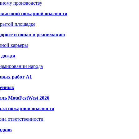
анному производству
а высокой пожарной опасности
акрытой площадке
дороге и попал в реанимацию
шной карьеры
и дожди
формировании народа
овых работ A1
дённых
ль MotoFestWest 2026
з-за пожарной опасности
зона ответственности
ядков