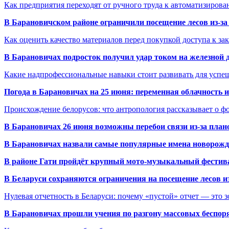
Как предприятия переходят от ручного труда к автоматизиров
В Барановичском районе ограничили посещение лесов из-з
Как оценить качество материалов перед покупкой доступа к з
В Барановичах подросток получил удар током на железной 
Какие надпрофессиональные навыки стоит развивать для успе
Погода в Барановичах на 25 июня: переменная облачность 
Происхождение белорусов: что антропология рассказывает о 
В Барановичах 26 июня возможны перебои связи из-за план
В Барановичах назвали самые популярные имена новорож
В районе Гати пройдёт крупный мото-музыкальный фестива
В Беларуси сохраняются ограничения на посещение лесов и
Нулевая отчетность в Беларуси: почему «пустой» отчет — это 
В Барановичах прошли учения по разгону массовых беспор