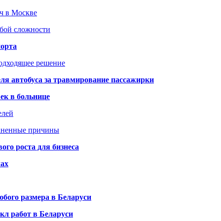
юч в Москве
юбой сложности
порта
подходящее решение
ля автобуса за травмирование пассажирки
ек в больнице
елей
раненные причины
го роста для бизнеса
чах
бого размера в Беларуси
кл работ в Беларуси