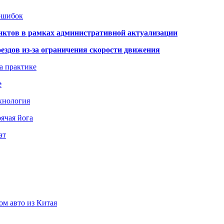
 ошибок
нктов в рамках административной актуализации
здов из-за ограничения скорости движения
а практике
е
хнология
ячая йога
ат
ом авто из Китая