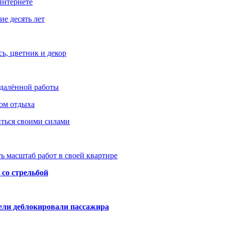
интернете
е десять лет
ь, цветник и декор
удалённой работы
ом отдыха
иться своими силами
ь масштаб работ в своей квартире
со стрельбой
тели деблокировали пассажира