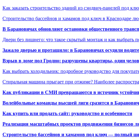
Как заказать строительство зданий из сэндвич-панелей под кл
Строительство бассейнов и хамамов под ключ в Краснодаре л
В Барановичах обновляют остановки общественного транс
Двери без лишнего: что такое скрытый монтаж и как выбрать 
Зажало дверью и протащило: в Барановичах осудили водите
Взрыв в доме под Гродно: разрушены квартиры, один челов
Как выбрать холодильник: подробное руководство для покупат
Стиральная машина прыгает при отжиме? Наиболее распрост
Как публикации в СМИ превращаются в источник устойчиво
Волейбольные команды высшей лиги сразятся в Баранови
Как купить или продать сайт: руководство и особенности
Реализация масштабных проектов продвижения бизнесов лю
Строительство бассейнов и хамамов под ключ — полный ци