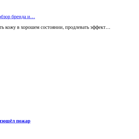
 обзор бренда и…
ь кожу в хорошем состоянии, продлевать эффект…
оизошёл пожар