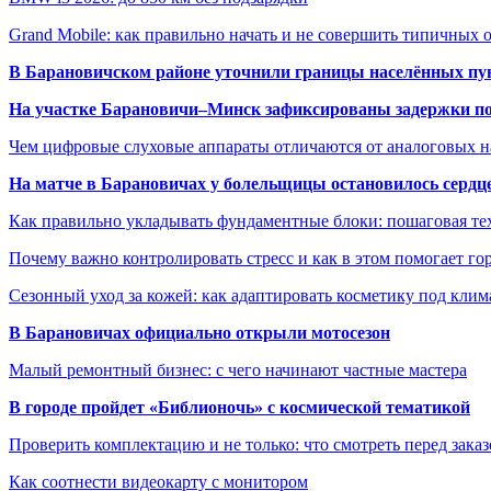
Grand Mobile: как правильно начать и не совершить типичных
В Барановичском районе уточнили границы населённых пу
На участке Барановичи–Минск зафиксированы задержки пое
Чем цифровые слуховые аппараты отличаются от аналоговых н
На матче в Барановичах у болельщицы остановилось сердц
Как правильно укладывать фундаментные блоки: пошаговая те
Почему важно контролировать стресс и как в этом помогает гор
Сезонный уход за кожей: как адаптировать косметику под клим
В Барановичах официально открыли мотосезон
Малый ремонтный бизнес: с чего начинают частные мастера
В городе пройдет «Библионочь» с космической тематикой
Проверить комплектацию и не только: что смотреть перед заказ
Как соотнести видеокарту с монитором