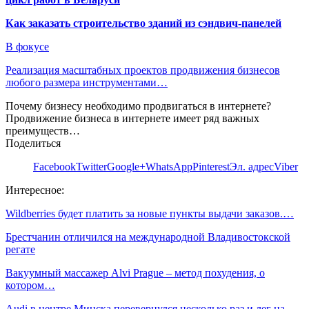
Как заказать строительство зданий из сэндвич-панелей
В фокусе
Реализация масштабных проектов продвижения бизнесов
любого размера инструментами…
Почему бизнесу необходимо продвигаться в интернете?
Продвижение бизнеса в интернете имеет ряд важных
преимуществ…
Поделиться
Facebook
Twitter
Google+
WhatsApp
Pinterest
Эл. адрес
Viber
Интересное:
Wildberries будет платить за новые пункты выдачи заказов.…
Брестчанин отличился на международной Владивостокской
регате
Вакуумный массажер Alvi Prague – метод похудения, о
котором…
Audi в центре Минска перевернулся несколько раз и лег на…