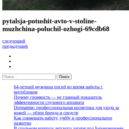
pytalsja-potushit-avto-v-stoline-
muzhchina-poluchil-ozhogi-69cdb68
следующий
предыдущий
64-летний мужчина погиб во время работы с
мотоблоком
Почему громкость — не главный показатель
эффективности слухового аппарата
Dermatime: профессиональная косметика для ухода за
кожей — обзор бренда и средств
Как совмещать работу, учёбу и профессиональное
развитие
В спальном корпусе детского лагеря под Барановичами