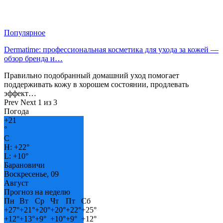
Популярное
Dermatime: профессиональная косметика для ухода за кожей —
обзор бренда и…
Правильно подобранный домашний уход помогает
поддерживать кожу в хорошем состоянии, продлевать
эффект…
Prev
Next
1 из 3
Погода
+
21
°
C
H:
+
22°
L:
+
10°
Барановичи
Воскресенье, 09
Август
Прогноз на неделю
Пн
Вт
Ср
Чт
Пт
Сб
+
27°
+
21°
+
20°
+
20°
+
22°
+
25°
+
12°
+
13°
+
9°
+
10°
+
9°
+
12°