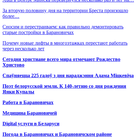
За вторую половину дня на территории Бреста произошло
более…
Сносим и перестраиваем: как правильно демонтировать
старые постройки в Барановичах
Почему новые лифты в многоэтажках перестают работать
через несколько лет
Сегодня христиане всего мира отмечают Рождество
Христово
Спаўняецца 225 гадоў з дня нараджэння Адама Міцкевіча
Поэт белорусской земли. К 140-летию со дня рождения
Янки Купалы
Работа в Барановичах
Медицина Барановичей
Digital услуги в Беларуси
Погода в Барановичах и Барановичском районе