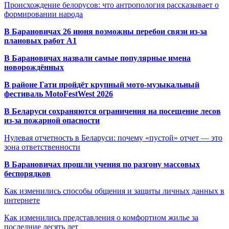
Происхождение белорусов: что антропология рассказывает о
формировании народа
В Барановичах 26 июня возможны перебои связи из-за
плановых работ A1
В Барановичах назвали самые популярные имена
новорождённых
В районе Гати пройдёт крупный мото-музыкальный
фестиваль MotoFestWest 2026
В Беларуси сохраняются ограничения на посещение лесов
из-за пожарной опасности
Нулевая отчетность в Беларуси: почему «пустой» отчет — это
зона ответственности
В Барановичах прошли учения по разгону массовых
беспорядков
Как изменились способы общения и защиты личных данных в
интернете
Как изменились представления о комфортном жилье за
последние десять лет