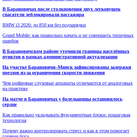
В Барановичах после столкновения двух легковушек
спасатели деблокировали пассажира
BMW i3 2026: до 850 км без подзарядки
Grand Mobile: как правильно начать и не совершить типичных
ошибок
В Барановичском районе уточнили границы населённых
пунктов в рамках административной актуализации
На участке Барановичи–Минск зафиксированы задержки
поездов из-за ограничения скорости движения
Чем цифровые слуховые аппараты отличаются от аналоговых
на практике
На матче в Барановичах у болельщицы остановилось
сердце
Как правильно укладывать фундаментные блоки: пошаговая
технология
Почему важно контролировать стресс и как в этом помогает
горячая йога