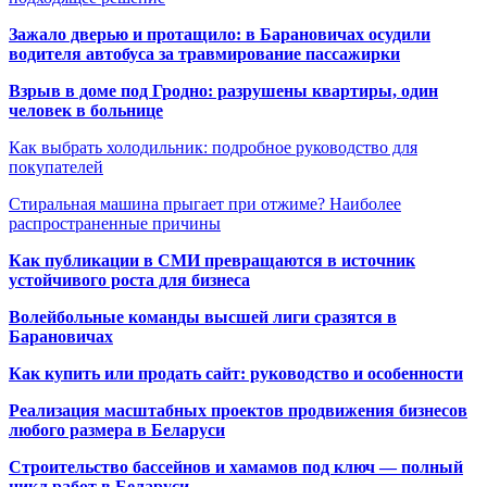
Зажало дверью и протащило: в Барановичах осудили
водителя автобуса за травмирование пассажирки
Взрыв в доме под Гродно: разрушены квартиры, один
человек в больнице
Как выбрать холодильник: подробное руководство для
покупателей
Стиральная машина прыгает при отжиме? Наиболее
распространенные причины
Как публикации в СМИ превращаются в источник
устойчивого роста для бизнеса
Волейбольные команды высшей лиги сразятся в
Барановичах
Как купить или продать сайт: руководство и особенности
Реализация масштабных проектов продвижения бизнесов
любого размера в Беларуси
Строительство бассейнов и хамамов под ключ — полный
цикл работ в Беларуси