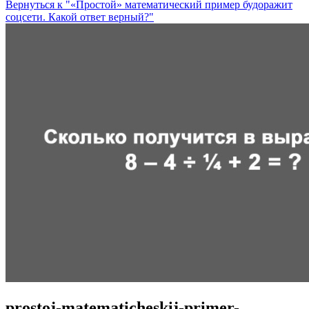
Вернуться к "«Простой» математический пример будоражит
соцсети. Какой ответ верный?"
prostoj-matematicheskij-primer-