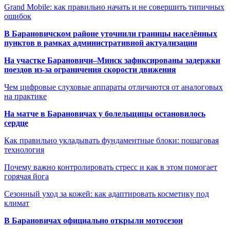
Grand Mobile: как правильно начать и не совершить типичных
ошибок
В Барановичском районе уточнили границы населённых
пунктов в рамках административной актуализации
На участке Барановичи–Минск зафиксированы задержки
поездов из-за ограничения скорости движения
Чем цифровые слуховые аппараты отличаются от аналоговых
на практике
На матче в Барановичах у болельщицы остановилось
сердце
Как правильно укладывать фундаментные блоки: пошаговая
технология
Почему важно контролировать стресс и как в этом помогает
горячая йога
Сезонный уход за кожей: как адаптировать косметику под
климат
В Барановичах официально открыли мотосезон