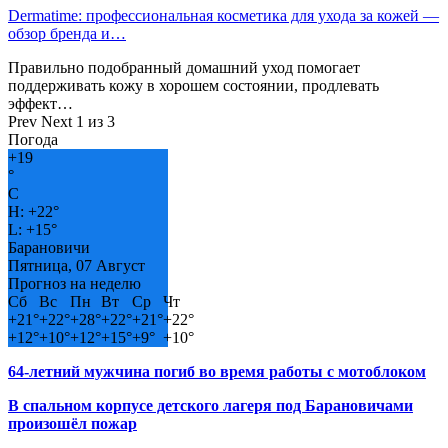
Dermatime: профессиональная косметика для ухода за кожей —
обзор бренда и…
Правильно подобранный домашний уход помогает
поддерживать кожу в хорошем состоянии, продлевать
эффект…
Prev
Next
1 из 3
Погода
+
19
°
C
H:
+
22°
L:
+
15°
Барановичи
Пятница, 07 Август
Прогноз на неделю
Сб
Вс
Пн
Вт
Ср
Чт
+
21°
+
22°
+
28°
+
22°
+
21°
+
22°
+
12°
+
10°
+
12°
+
15°
+
9°
+
10°
64-летний мужчина погиб во время работы с мотоблоком
В спальном корпусе детского лагеря под Барановичами
произошёл пожар