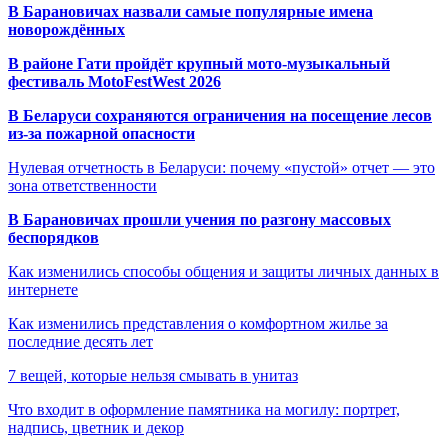
В Барановичах назвали самые популярные имена
новорождённых
В районе Гати пройдёт крупный мото-музыкальный
фестиваль MotoFestWest 2026
В Беларуси сохраняются ограничения на посещение лесов
из-за пожарной опасности
Нулевая отчетность в Беларуси: почему «пустой» отчет — это
зона ответственности
В Барановичах прошли учения по разгону массовых
беспорядков
Как изменились способы общения и защиты личных данных в
интернете
Как изменились представления о комфортном жилье за
последние десять лет
7 вещей, которые нельзя смывать в унитаз
Что входит в оформление памятника на могилу: портрет,
надпись, цветник и декор