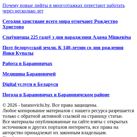
Почему новые лифты в многоэтажках перестают работать
через несколько лет
Сегодня христиане всего мира отмечают Рождество
Христово
Спаўняецца 225 гадоў з дня нараджэння Адама Міцкевіча
Поэт белорусской земли. К 140-летию со дня рождения
Янки Купалы
Работа в Барановичах
Медицина Барановичей
Digital услуги в Беларуси
Погода в Барановичах и Барановичском районе
© 2026 - baranovichi.by. Все права защищены.
Любое копирование материалов с нашего ресурса разрешается
только с обратной активной ссылкой на страницу статьи.
Все материалы опубликованные на сайте взяты с открытых
источников и других порталов интернета, все права на
авторство принадлежат их законным владельцам.