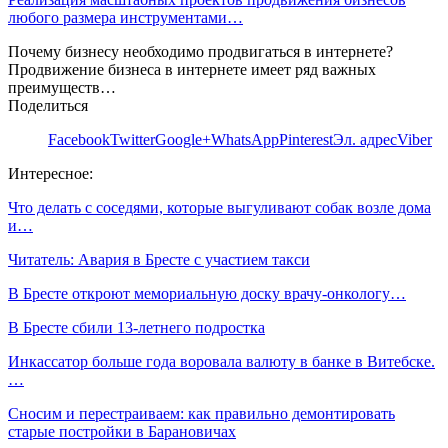
любого размера инструментами…
Почему бизнесу необходимо продвигаться в интернете?
Продвижение бизнеса в интернете имеет ряд важных
преимуществ…
Поделиться
Facebook
Twitter
Google+
WhatsApp
Pinterest
Эл. адрес
Viber
Интересное:
Что делать с соседями, которые выгуливают собак возле дома
и…
Читатель: Авария в Бресте с участием такси
В Бресте откроют мемориальную доску врачу-онкологу…
В Бресте сбили 13-летнего подростка
Инкассатор больше года воровала валюту в банке в Витебске.
…
Сносим и перестраиваем: как правильно демонтировать
старые постройки в Барановичах