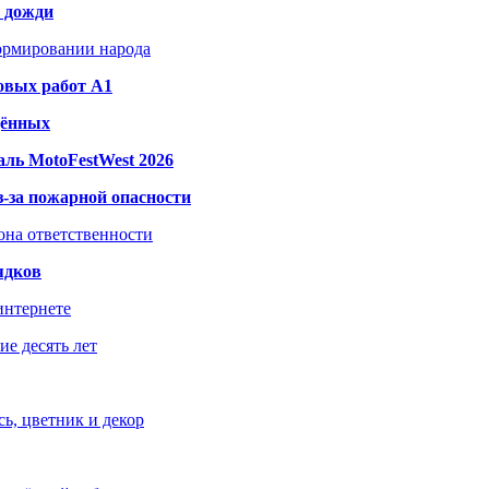
и дожди
формировании народа
овых работ A1
дённых
ль MotoFestWest 2026
з-за пожарной опасности
зона ответственности
ядков
интернете
е десять лет
ь, цветник и декор