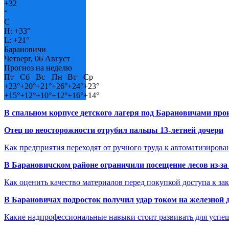
+
32
°
C
H:
+
33°
L:
+
21°
Барановичи
Четверг, 06 Август
Прогноз на неделю
Пт
Сб
Вс
Пн
Вт
Ср
+
23°
+
20°
+
21°
+
26°
+
24°
+
23°
+
15°
+
12°
+
10°
+
12°
+
16°
+
14°
В спальном корпусе детского лагеря под Барановичами пр
Отец по неосторожности отрубил пальцы 13-летней дочери
Как предприятия переходят от ручного труда к автоматизиров
В Барановичском районе ограничили посещение лесов из-з
Как оценить качество материалов перед покупкой доступа к з
В Барановичах подросток получил удар током на железной 
Какие надпрофессиональные навыки стоит развивать для успе