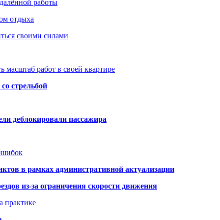
удалённой работы
ом отдыха
иться своими силами
ь масштаб работ в своей квартире
со стрельбой
тели деблокировали пассажира
 ошибок
нктов в рамках административной актуализации
здов из-за ограничения скорости движения
а практике
е