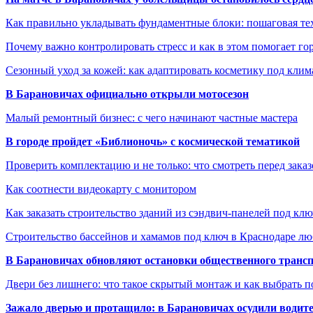
Как правильно укладывать фундаментные блоки: пошаговая те
Почему важно контролировать стресс и как в этом помогает гор
Сезонный уход за кожей: как адаптировать косметику под клим
В Барановичах официально открыли мотосезон
Малый ремонтный бизнес: с чего начинают частные мастера
В городе пройдет «Библионочь» с космической тематикой
Проверить комплектацию и не только: что смотреть перед заказ
Как соотнести видеокарту с монитором
Как заказать строительство зданий из сэндвич-панелей под кл
Строительство бассейнов и хамамов под ключ в Краснодаре л
В Барановичах обновляют остановки общественного транс
Двери без лишнего: что такое скрытый монтаж и как выбрать 
Зажало дверью и протащило: в Барановичах осудили водите