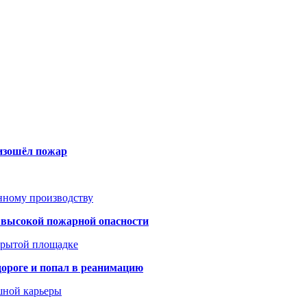
оизошёл пожар
анному производству
а высокой пожарной опасности
акрытой площадке
дороге и попал в реанимацию
шной карьеры