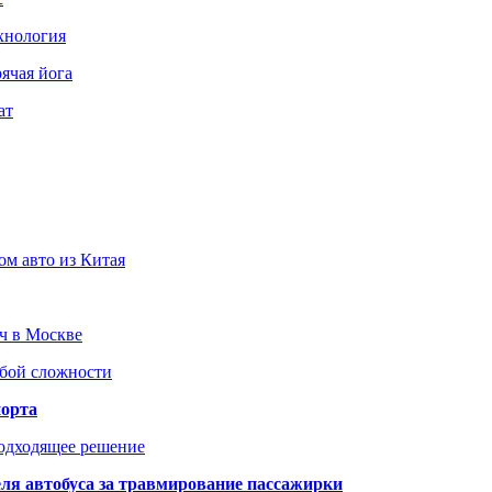
хнология
ячая йога
ат
ом авто из Китая
юч в Москве
юбой сложности
порта
подходящее решение
ля автобуса за травмирование пассажирки