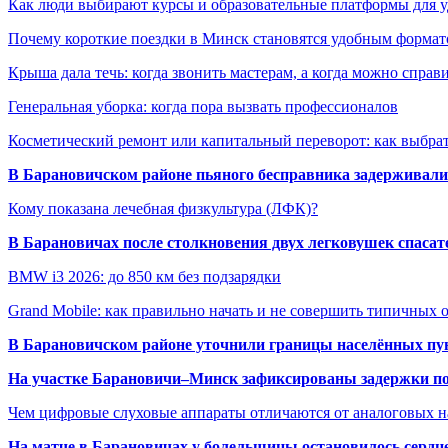
Как люди выбирают курсы и образовательные платформы для 
Почему короткие поездки в Минск становятся удобным формат
Крыша дала течь: когда звонить мастерам, а когда можно справ
Генеральная уборка: когда пора вызвать профессионалов
Косметический ремонт или капитальный переворот: как выбрат
В Барановичском районе пьяного бесправника задерживали 
Кому показана лечебная физкультура (ЛФК)?
В Барановичах после столкновения двух легковушек спаса
BMW i3 2026: до 850 км без подзарядки
Grand Mobile: как правильно начать и не совершить типичных
В Барановичском районе уточнили границы населённых пу
На участке Барановичи–Минск зафиксированы задержки пое
Чем цифровые слуховые аппараты отличаются от аналоговых н
На матче в Барановичах у болельщицы остановилось сердц