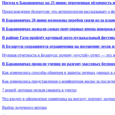
Погода в Барановичах на 25 июня: переменная облачность 
Происхождение белорусов: что антропология рассказывает о 
В Барановичах 26 июня возможны перебои связи из-за план
В Барановичах назвали самые популярные имена новорож
В районе Гати пройдёт крупный мото-музыкальный фестива
В Беларуси сохраняются ограничения на посещение лесов и
Нулевая отчетность в Беларуси: почему «пустой» отчет — это 
В Барановичах прошли учения по разгону массовых беспор
Как изменились способы общения и защиты личных данных в 
Как изменились представления о комфортном жилье за последни
7 вещей, которые нельзя смывать в унитаз
Что входит в оформление памятника на могилу: портрет, надпис
Выбор лодочного мотора