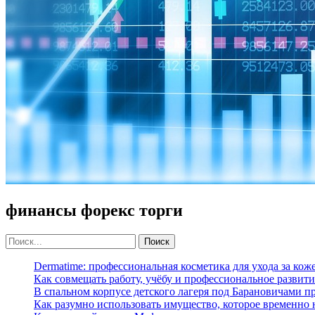
финансы форекс торги
Dermatime: профессиональная косметика для ухода за кож
Как совмещать работу, учёбу и профессиональное развити
В спальном корпусе детского лагеря под Барановичами 
Как разумно использовать имущество, которое временно