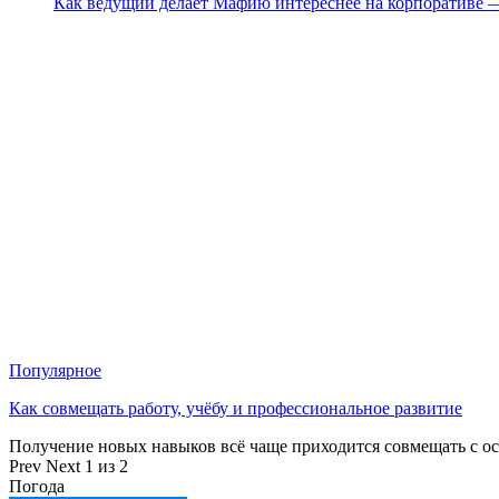
Как ведущий делает Мафию интереснее на корпоративе 
Популярное
Как совмещать работу, учёбу и профессиональное развитие
Получение новых навыков всё чаще приходится совмещать с о
Prev
Next
1 из 2
Погода