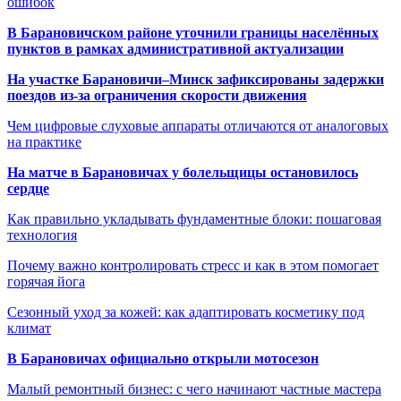
ошибок
В Барановичском районе уточнили границы населённых
пунктов в рамках административной актуализации
На участке Барановичи–Минск зафиксированы задержки
поездов из-за ограничения скорости движения
Чем цифровые слуховые аппараты отличаются от аналоговых
на практике
На матче в Барановичах у болельщицы остановилось
сердце
Как правильно укладывать фундаментные блоки: пошаговая
технология
Почему важно контролировать стресс и как в этом помогает
горячая йога
Сезонный уход за кожей: как адаптировать косметику под
климат
В Барановичах официально открыли мотосезон
Малый ремонтный бизнес: с чего начинают частные мастера