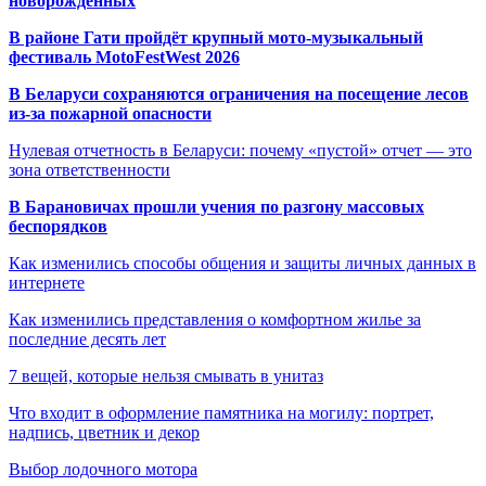
новорождённых
В районе Гати пройдёт крупный мото-музыкальный
фестиваль MotoFestWest 2026
В Беларуси сохраняются ограничения на посещение лесов
из-за пожарной опасности
Нулевая отчетность в Беларуси: почему «пустой» отчет — это
зона ответственности
В Барановичах прошли учения по разгону массовых
беспорядков
Как изменились способы общения и защиты личных данных в
интернете
Как изменились представления о комфортном жилье за
последние десять лет
7 вещей, которые нельзя смывать в унитаз
Что входит в оформление памятника на могилу: портрет,
надпись, цветник и декор
Выбор лодочного мотора