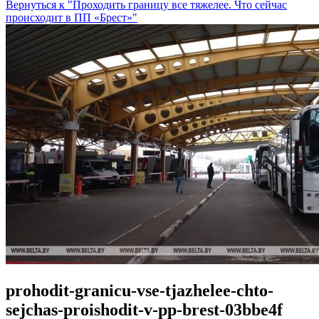
Вернуться к "Проходить границу все тяжелее. Что сейчас
происходит в ПП «Брест»"
prohodit-granicu-vse-tjazhelee-chto-
sejchas-proishodit-v-pp-brest-03bbe4f