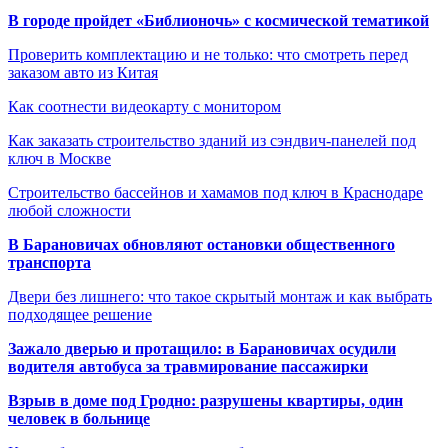
В городе пройдет «Библионочь» с космической тематикой
Проверить комплектацию и не только: что смотреть перед
заказом авто из Китая
Как соотнести видеокарту с монитором
Как заказать строительство зданий из сэндвич-панелей под
ключ в Москве
Строительство бассейнов и хамамов под ключ в Краснодаре
любой сложности
В Барановичах обновляют остановки общественного
транспорта
Двери без лишнего: что такое скрытый монтаж и как выбрать
подходящее решение
Зажало дверью и протащило: в Барановичах осудили
водителя автобуса за травмирование пассажирки
Взрыв в доме под Гродно: разрушены квартиры, один
человек в больнице