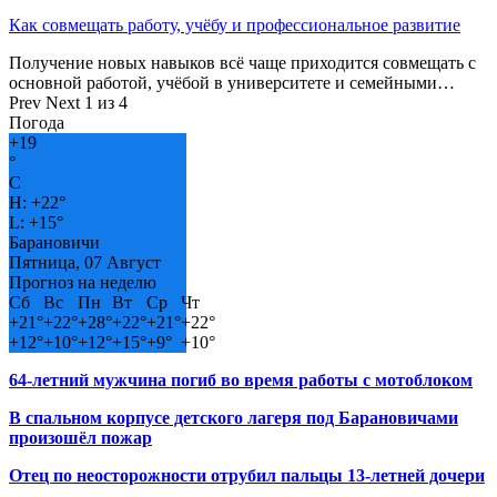
Как совмещать работу, учёбу и профессиональное развитие
Получение новых навыков всё чаще приходится совмещать с
основной работой, учёбой в университете и семейными…
Prev
Next
1 из 4
Погода
+
19
°
C
H:
+
22°
L:
+
15°
Барановичи
Пятница, 07 Август
Прогноз на неделю
Сб
Вс
Пн
Вт
Ср
Чт
+
21°
+
22°
+
28°
+
22°
+
21°
+
22°
+
12°
+
10°
+
12°
+
15°
+
9°
+
10°
64-летний мужчина погиб во время работы с мотоблоком
В спальном корпусе детского лагеря под Барановичами
произошёл пожар
Отец по неосторожности отрубил пальцы 13-летней дочери