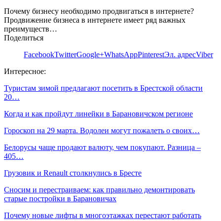
Почему бизнесу необходимо продвигаться в интернете?
Продвижение бизнеса в интернете имеет ряд важных
преимуществ…
Поделиться
Facebook
Twitter
Google+
WhatsApp
Pinterest
Эл. адрес
Viber
Интересное:
Туристам зимой предлагают посетить в Брестской области
20…
Когда и как пройдут линейки в Барановичском регионе
Гороскоп на 29 марта. Водолеи могут пожалеть о своих…
Белорусы чаще продают валюту, чем покупают. Разница –
405…
Грузовик и Renault столкнулись в Бресте
Сносим и перестраиваем: как правильно демонтировать
старые постройки в Барановичах
Почему новые лифты в многоэтажках перестают работать