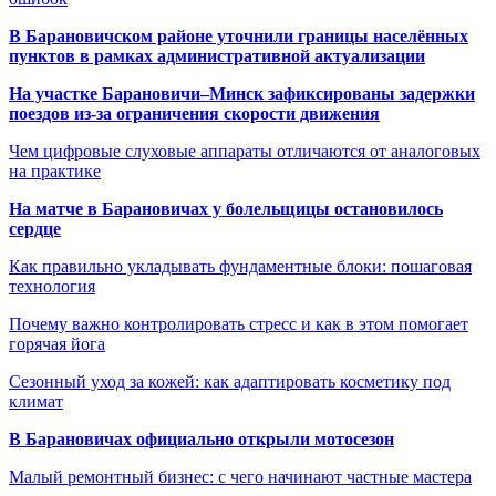
В Барановичском районе уточнили границы населённых
пунктов в рамках административной актуализации
На участке Барановичи–Минск зафиксированы задержки
поездов из-за ограничения скорости движения
Чем цифровые слуховые аппараты отличаются от аналоговых
на практике
На матче в Барановичах у болельщицы остановилось
сердце
Как правильно укладывать фундаментные блоки: пошаговая
технология
Почему важно контролировать стресс и как в этом помогает
горячая йога
Сезонный уход за кожей: как адаптировать косметику под
климат
В Барановичах официально открыли мотосезон
Малый ремонтный бизнес: с чего начинают частные мастера