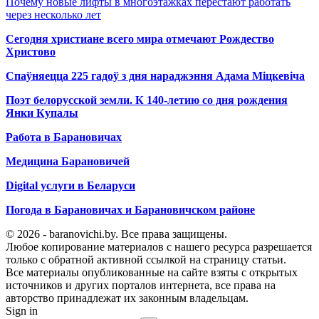
Почему новые лифты в многоэтажках перестают работать
через несколько лет
Сегодня христиане всего мира отмечают Рождество
Христово
Спаўняецца 225 гадоў з дня нараджэння Адама Міцкевіча
Поэт белорусской земли. К 140-летию со дня рождения
Янки Купалы
Работа в Барановичах
Медицина Барановичей
Digital услуги в Беларуси
Погода в Барановичах и Барановичском районе
© 2026 - baranovichi.by. Все права защищены.
Любое копирование материалов с нашего ресурса разрешается
только с обратной активной ссылкой на страницу статьи.
Все материалы опубликованные на сайте взяты с открытых
источников и других порталов интернета, все права на
авторство принадлежат их законным владельцам.
Sign in