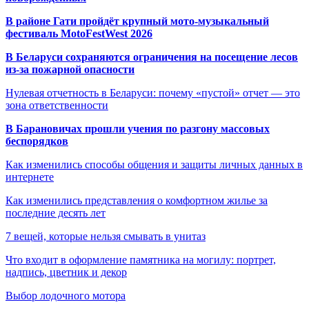
В районе Гати пройдёт крупный мото-музыкальный
фестиваль MotoFestWest 2026
В Беларуси сохраняются ограничения на посещение лесов
из-за пожарной опасности
Нулевая отчетность в Беларуси: почему «пустой» отчет — это
зона ответственности
В Барановичах прошли учения по разгону массовых
беспорядков
Как изменились способы общения и защиты личных данных в
интернете
Как изменились представления о комфортном жилье за
последние десять лет
7 вещей, которые нельзя смывать в унитаз
Что входит в оформление памятника на могилу: портрет,
надпись, цветник и декор
Выбор лодочного мотора