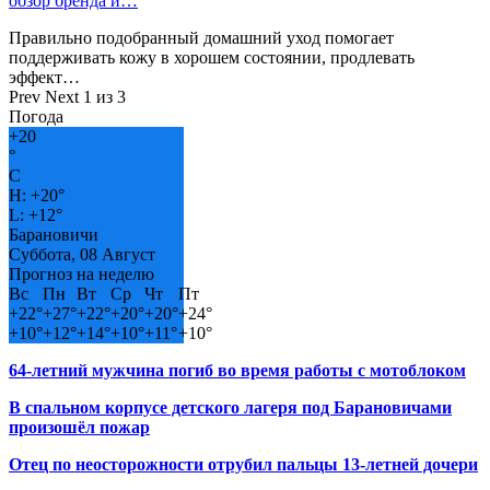
обзор бренда и…
Правильно подобранный домашний уход помогает
поддерживать кожу в хорошем состоянии, продлевать
эффект…
Prev
Next
1 из 3
Погода
+
20
°
C
H:
+
20°
L:
+
12°
Барановичи
Суббота, 08 Август
Прогноз на неделю
Вс
Пн
Вт
Ср
Чт
Пт
+
22°
+
27°
+
22°
+
20°
+
20°
+
24°
+
10°
+
12°
+
14°
+
10°
+
11°
+
10°
64-летний мужчина погиб во время работы с мотоблоком
В спальном корпусе детского лагеря под Барановичами
произошёл пожар
Отец по неосторожности отрубил пальцы 13-летней дочери