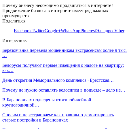
Почему бизнесу необходимо продвигаться в интернете?
Продвижение бизнеса в интернете имеет ряд важных
преимуществ…
Поделиться
Facebook
Twitter
Google+
WhatsApp
Pinterest
Эл. адрес
Viber
Интересное:
Березовчанка перевела мошенникам-экстрасенсам более 9 тыс.
…
Белорусы получают первые извещения о налоге на квартиру:
как…
День открытия Мемориального комплекса «Брестская…
Почему не нужно оставлять велосипед в подъезде – дело не…
В Барановичах подведены итоги юбилейной
круглогодичной…
Сносим и перестраиваем: как правильно демонтировать
старые постройки в Барановичах