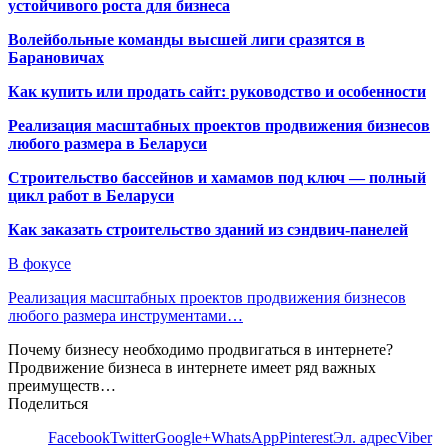
устойчивого роста для бизнеса
Волейбольные команды высшей лиги сразятся в
Барановичах
Как купить или продать сайт: руководство и особенности
Реализация масштабных проектов продвижения бизнесов
любого размера в Беларуси
Строительство бассейнов и хамамов под ключ — полный
цикл работ в Беларуси
Как заказать строительство зданий из сэндвич-панелей
В фокусе
Реализация масштабных проектов продвижения бизнесов
любого размера инструментами…
Почему бизнесу необходимо продвигаться в интернете?
Продвижение бизнеса в интернете имеет ряд важных
преимуществ…
Поделиться
Facebook
Twitter
Google+
WhatsApp
Pinterest
Эл. адрес
Viber