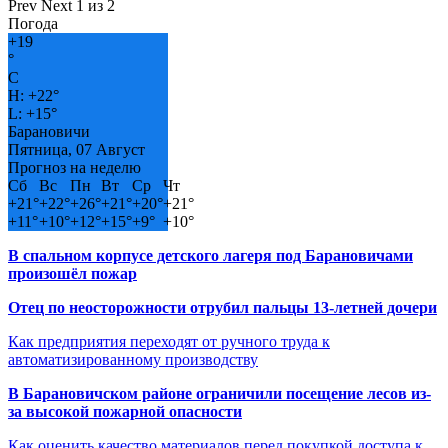
Prev
Next
1 из 2
Погода
+
19
°
C
H:
+
22°
L:
+
15°
Барановичи
Пятница, 07 Август
Прогноз на неделю
Сб
Вс
Пн
Вт
Ср
Чт
+
21°
+
22°
+
26°
+
21°
+
20°
+
21°
+
11°
+
10°
+
12°
+
15°
+
9°
+
10°
В спальном корпусе детского лагеря под Барановичами
произошёл пожар
Отец по неосторожности отрубил пальцы 13-летней дочери
Как предприятия переходят от ручного труда к
автоматизированному производству
В Барановичском районе ограничили посещение лесов из-
за высокой пожарной опасности
Как оценить качество материалов перед покупкой доступа к