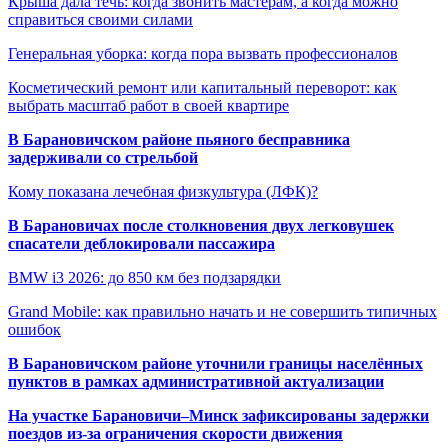
Крыша дала течь: когда звонить мастерам, а когда можно
справиться своими силами
Генеральная уборка: когда пора вызвать профессионалов
Косметический ремонт или капитальный переворот: как
выбрать масштаб работ в своей квартире
В Барановичском районе пьяного бесправника
задерживали со стрельбой
Кому показана лечебная физкультура (ЛФК)?
В Барановичах после столкновения двух легковушек
спасатели деблокировали пассажира
BMW i3 2026: до 850 км без подзарядки
Grand Mobile: как правильно начать и не совершить типичных
ошибок
В Барановичском районе уточнили границы населённых
пунктов в рамках административной актуализации
На участке Барановичи–Минск зафиксированы задержки
поездов из-за ограничения скорости движения