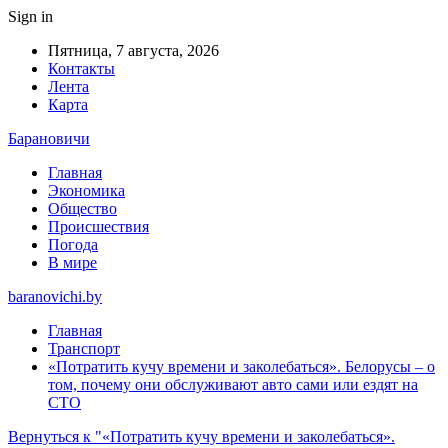
Sign in
Пятница, 7 августа, 2026
Контакты
Лента
Карта
Барановичи
Главная
Экономика
Общество
Происшествия
Погода
В мире
baranovichi.by
Главная
Транспорт
«Потратить кучу времени и заколебаться». Белорусы – о
том, почему они обслуживают авто сами или ездят на
СТО
Вернуться к "«Потратить кучу времени и заколебаться».