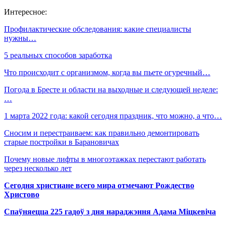
Интересное:
Профилактические обследования: какие специалисты
нужны…
5 реальных способов заработка
Что происходит с организмом, когда вы пьете огуречный…
Погода в Бресте и области на выходные и следующей неделе:
…
1 марта 2022 года: какой сегодня праздник, что можно, а что…
Сносим и перестраиваем: как правильно демонтировать
старые постройки в Барановичах
Почему новые лифты в многоэтажках перестают работать
через несколько лет
Сегодня христиане всего мира отмечают Рождество
Христово
Спаўняецца 225 гадоў з дня нараджэння Адама Міцкевіча