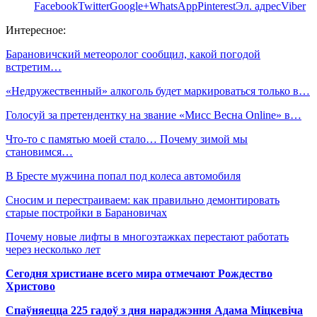
Facebook
Twitter
Google+
WhatsApp
Pinterest
Эл. адрес
Viber
Интересное:
Барановичский метеоролог сообщил, какой погодой
встретим…
«Недружественный» алкоголь будет маркироваться только в…
Голосуй за претендентку на звание «Мисс Весна Online» в…
Что-то с памятью моей стало… Почему зимой мы
становимся…
В Бресте мужчина попал под колеса автомобиля
Сносим и перестраиваем: как правильно демонтировать
старые постройки в Барановичах
Почему новые лифты в многоэтажках перестают работать
через несколько лет
Сегодня христиане всего мира отмечают Рождество
Христово
Спаўняецца 225 гадоў з дня нараджэння Адама Міцкевіча