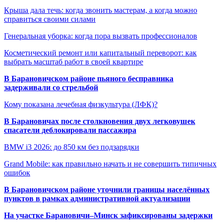
Крыша дала течь: когда звонить мастерам, а когда можно
справиться своими силами
Генеральная уборка: когда пора вызвать профессионалов
Косметический ремонт или капитальный переворот: как
выбрать масштаб работ в своей квартире
В Барановичском районе пьяного бесправника
задерживали со стрельбой
Кому показана лечебная физкультура (ЛФК)?
В Барановичах после столкновения двух легковушек
спасатели деблокировали пассажира
BMW i3 2026: до 850 км без подзарядки
Grand Mobile: как правильно начать и не совершить типичных
ошибок
В Барановичском районе уточнили границы населённых
пунктов в рамках административной актуализации
На участке Барановичи–Минск зафиксированы задержки