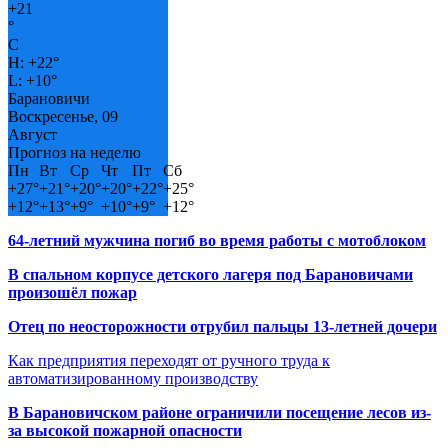
+
21
°
C
H:
+
22°
L:
+
10°
Барановичи
Воскресенье, 09
Август
Прогноз на неделю
Пн
Вт
Ср
Чт
Пт
Сб
+
27°
+
21°
+
20°
+
20°
+
22°
+
25°
+
12°
+
13°
+
9°
+
10°
+
9°
+
12°
64-летний мужчина погиб во время работы с мотоблоком
В спальном корпусе детского лагеря под Барановичами
произошёл пожар
Отец по неосторожности отрубил пальцы 13-летней дочери
Как предприятия переходят от ручного труда к
автоматизированному производству
В Барановичском районе ограничили посещение лесов из-
за высокой пожарной опасности