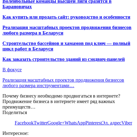
Волейбольные команды высшей лиги сразятся в
Барановичах
Как купить или продать сайт: руководство и особенности
Реализация масштабных проектов продвижения бизнесов
любого размера в Беларуси
Строительство бассейнов и хамамов под ключ — полный
цикл работ в Беларуси
Как заказать строительство зданий из сэндвич-панелей
В фокусе
Реализация масштабных проектов продвижения бизнесов
любого размера инструментами…
Почему бизнесу необходимо продвигаться в интернете?
Продвижение бизнеса в интернете имеет ряд важных
преимуществ…
Поделиться
Facebook
Twitter
Google+
WhatsApp
Pinterest
Эл. адрес
Viber
Интересное: