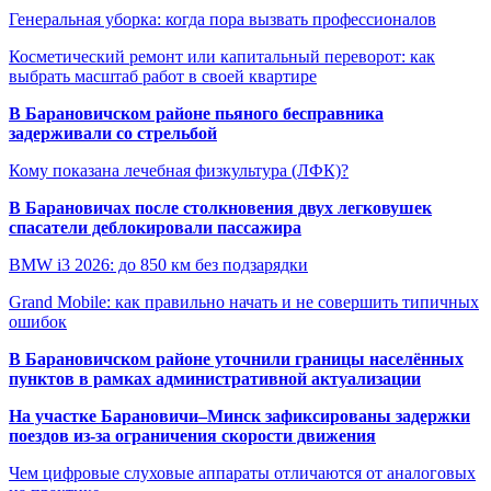
Генеральная уборка: когда пора вызвать профессионалов
Косметический ремонт или капитальный переворот: как
выбрать масштаб работ в своей квартире
В Барановичском районе пьяного бесправника
задерживали со стрельбой
Кому показана лечебная физкультура (ЛФК)?
В Барановичах после столкновения двух легковушек
спасатели деблокировали пассажира
BMW i3 2026: до 850 км без подзарядки
Grand Mobile: как правильно начать и не совершить типичных
ошибок
В Барановичском районе уточнили границы населённых
пунктов в рамках административной актуализации
На участке Барановичи–Минск зафиксированы задержки
поездов из-за ограничения скорости движения
Чем цифровые слуховые аппараты отличаются от аналоговых