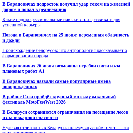
В Барановичах подросток получил удар током на железной
дороге и попал в реанимацию
Какие надпрофессиональные навыки стоит развивать для
успешной карьеры
Погода в Барановичах на 25 июня: переменная облачность
и дожди
Происхождение белорусов: что антропология рассказывает о
формировании народа
В Барановичах 26 июня возможны перебои связи из-за
плановых работ A1
В Барановичах назвали самые популярные имена
новорождённых
В районе Гати пройдёт крупный мото-музыкальный
фестиваль MotoFestWest 2026
В Беларуси сохраняются ограничения на посещение лесов
из-за пожарной опасности
Нулевая отчетность в Беларуси: почему «пустой» отчет — это
зона ответственности