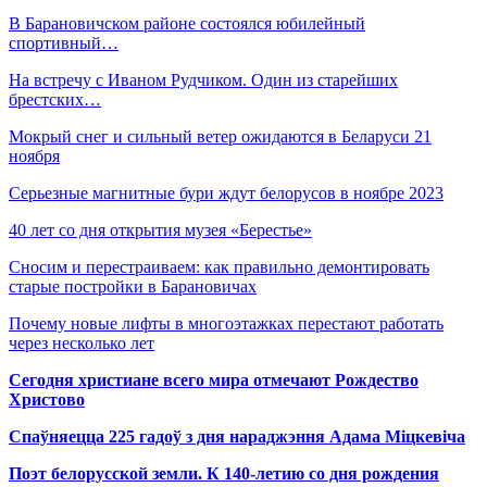
В Барановичском районе состоялся юбилейный
спортивный…
На встречу с Иваном Рудчиком. Один из старейших
брестских…
Мокрый снег и сильный ветер ожидаются в Беларуси 21
ноября
Серьезные магнитные бури ждут белорусов в ноябре 2023
40 лет со дня открытия музея «Берестье»
Сносим и перестраиваем: как правильно демонтировать
старые постройки в Барановичах
Почему новые лифты в многоэтажках перестают работать
через несколько лет
Сегодня христиане всего мира отмечают Рождество
Христово
Спаўняецца 225 гадоў з дня нараджэння Адама Міцкевіча
Поэт белорусской земли. К 140-летию со дня рождения