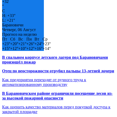
+
32
°
C
H:
+
33°
L:
+
21°
Барановичи
Четверг, 06 Август
Прогноз на неделю
Пт
Сб
Вс
Пн
Вт
Ср
+
23°
+
20°
+
21°
+
26°
+
24°
+
23°
+
15°
+
12°
+
10°
+
12°
+
16°
+
14°
В спальном корпусе детского лагеря под Барановичами
произошёл пожар
Отец по неосторожности отрубил пальцы 13-летней дочери
Как предприятия переходят от ручного труда к
автоматизированному производству
В Барановичском районе ограничили посещение лесов из-
за высокой пожарной опасности
Как оценить качество материалов перед покупкой доступа к
закрытой площадке