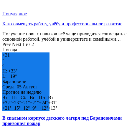
Популярное
Как совмещать работу, учёбу и профессиональное развитие
Получение новых навыков всё чаще приходится совмещать с
основной работой, учёбой в университете и семейными…
Prev
Next
1 из 2
Погода
+
31
°
C
H:
+
33°
L:
+
19°
Барановичи
Среда, 05 Август
Прогноз на неделю
Чт
Пт
Сб
Вс
Пн
Вт
+
32°
+
23°
+
21°
+
21°
+
24°
+
31°
+
21°
+
15°
+
12°
+
9°
+
12°
+
13°
В спальном корпусе детского лагеря под Барановичами
произошёл пожар