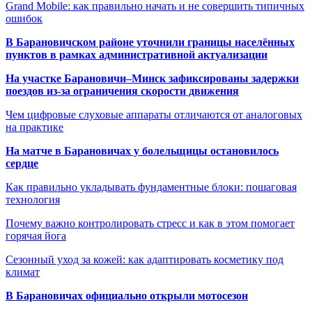
Grand Mobile: как правильно начать и не совершить типичных
ошибок
В Барановичском районе уточнили границы населённых
пунктов в рамках административной актуализации
На участке Барановичи–Минск зафиксированы задержки
поездов из-за ограничения скорости движения
Чем цифровые слуховые аппараты отличаются от аналоговых
на практике
На матче в Барановичах у болельщицы остановилось
сердце
Как правильно укладывать фундаментные блоки: пошаговая
технология
Почему важно контролировать стресс и как в этом помогает
горячая йога
Сезонный уход за кожей: как адаптировать косметику под
климат
В Барановичах официально открыли мотосезон