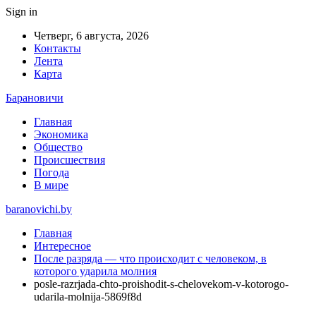
Sign in
Четверг, 6 августа, 2026
Контакты
Лента
Карта
Барановичи
Главная
Экономика
Общество
Происшествия
Погода
В мире
baranovichi.by
Главная
Интересное
После разряда — что происходит с человеком, в
которого ударила молния
posle-razrjada-chto-proishodit-s-chelovekom-v-kotorogo-
udarila-molnija-5869f8d