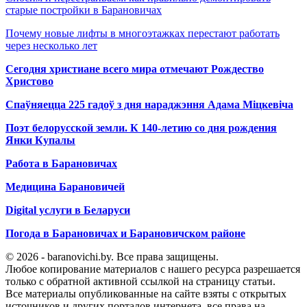
старые постройки в Барановичах
Почему новые лифты в многоэтажках перестают работать
через несколько лет
Сегодня христиане всего мира отмечают Рождество
Христово
Спаўняецца 225 гадоў з дня нараджэння Адама Міцкевіча
Поэт белорусской земли. К 140-летию со дня рождения
Янки Купалы
Работа в Барановичах
Медицина Барановичей
Digital услуги в Беларуси
Погода в Барановичах и Барановичском районе
© 2026 - baranovichi.by. Все права защищены.
Любое копирование материалов с нашего ресурса разрешается
только с обратной активной ссылкой на страницу статьи.
Все материалы опубликованные на сайте взяты с открытых
источников и других порталов интернета, все права на