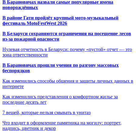
В Барановичах назвали самые популярные имена
новорождённых
В районе Гати пройдёт крупный мото-музыкальный
фестиваль MotoFestWest 2026
В Беларуси сохраняются ограничения на посещение лесов
из-за пожарной опасности
Нулевая отчетность в Беларуси: почему «пустой» отчет — это
зона ответственности
В Барановичах прошли учения по разгону массовых
беспорядков
Как изменились способы общения и защиты личных данных в
интернете
Как изменились представления о комфортном жилье за
последние десять лет
7 вещей, которые нельзя смывать в унитаз
Что входит в оформление памятника на могилу: портрет,
надпись, цветник и декор