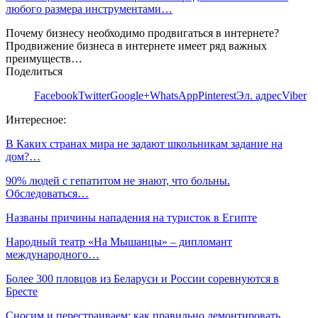
любого размера инструментами…
Почему бизнесу необходимо продвигаться в интернете?
Продвижение бизнеса в интернете имеет ряд важных
преимуществ…
Поделиться
Facebook
Twitter
Google+
WhatsApp
Pinterest
Эл. адрес
Viber
Интересное:
В Каких странах мира не задают школьникам задание на
дом?…
90% людей с гепатитом не знают, что больны.
Обследоваться…
Названы причины нападения на туристок в Египте
Народный театр «На Мышанцы» – дипломант
международного…
Более 300 пловцов из Беларуси и России соревнуются в
Бресте
Сносим и перестраиваем: как правильно демонтировать