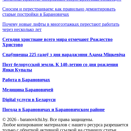
Сносим и перестраиваем: как правильно демонтировать
старые постройки в Барановичах
Почему новые лифты в многоэтажках перестают работать
через несколько лет
Сегодня христиане всего мира отмечают Рождество
Христово
Спаўняецца 225 гадоў з дня нараджэння Адама Міцкевіча
Поэт белорусской земли. К 140-летию со дня рождения
Янки Купалы
Работа в Барановичах
Медицина Барановичей
Digital услуги в Беларуси
Погода в Барановичах и Барановичском районе
© 2026 - baranovichi.by. Все права защищены.
Любое копирование материалов с нашего ресурса разрешается
только с обратной активной ссылкой на страницу статьи.