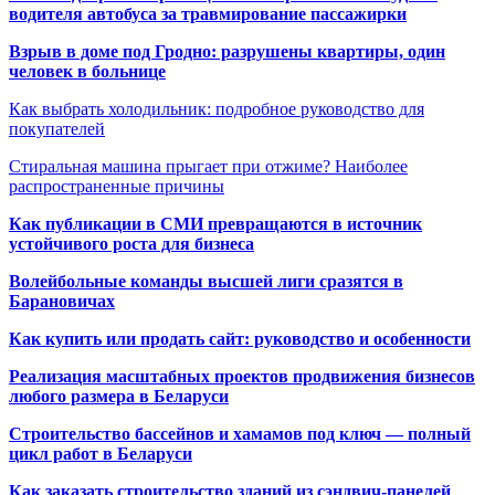
водителя автобуса за травмирование пассажирки
Взрыв в доме под Гродно: разрушены квартиры, один
человек в больнице
Как выбрать холодильник: подробное руководство для
покупателей
Стиральная машина прыгает при отжиме? Наиболее
распространенные причины
Как публикации в СМИ превращаются в источник
устойчивого роста для бизнеса
Волейбольные команды высшей лиги сразятся в
Барановичах
Как купить или продать сайт: руководство и особенности
Реализация масштабных проектов продвижения бизнесов
любого размера в Беларуси
Строительство бассейнов и хамамов под ключ — полный
цикл работ в Беларуси
Как заказать строительство зданий из сэндвич-панелей