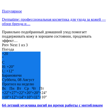
Популярное
Dermatime: профессиональная косметика для ухода за кожей —
обзор бренда и…
Правильно подобранный домашний уход помогает
поддерживать кожу в хорошем состоянии, продлевать
эффект…
Prev
Next
1 из 3
Погода
+
20
°
C
H:
+
20°
L:
+
12°
Барановичи
Суббота, 08 Август
Прогноз на неделю
Вс
Пн
Вт
Ср
Чт
Пт
+
22°
+
27°
+
22°
+
20°
+
20°
+
24°
+
10°
+
12°
+
14°
+
10°
+
11°
+
10°
64-летний мужчина погиб во время работы с мотоблоком