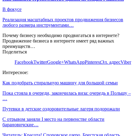
В фокусе
Реализация масштабных проектов продвижения бизнесов
любого размера инструментами…
Почему бизнесу необходимо продвигаться в интернете?
Продвижение бизнеса в интернете имеет ряд важных
преимуществ…
Поделиться
Facebook
Twitter
Google+
WhatsApp
Pinterest
Эл. адрес
Viber
Интересное:
Как подобрать стиральную машину для большой семьи
Пока стояла в очереди, закончилась виза: очередь в Польшу –
…
Путевки в детские оздоровительные лагеря подорожали
С отрывом заняли I место на первенстве области
барановичские…
Читатель: Красота! Споровское озеро. Брестская область,…