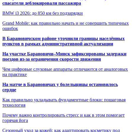
спасатели деблокировали пассажира
BMW i3 2026: до 850 км без подзарядки
Grand Mobile: как правильно начать и не совершить типичных
ошибок
В Барановичском районе уточнили границы населённых
пунктов в рамках административной актуализации
На участке Барановичи–Минск зафиксированы задержки
поездов из-за ограничения скорости движения
Чем цифровые слуховые аппараты отличаются от аналоговых
на практике
На матче в Барановичах у болельщицы остановилось
сердце
Как правильно укладывать фундаментные блоки: пошаговая
технология
Почему важно контролировать стресс и как в этом помогает
горячая йога
Сезонный уход за кожей: как адаптировать косметику под