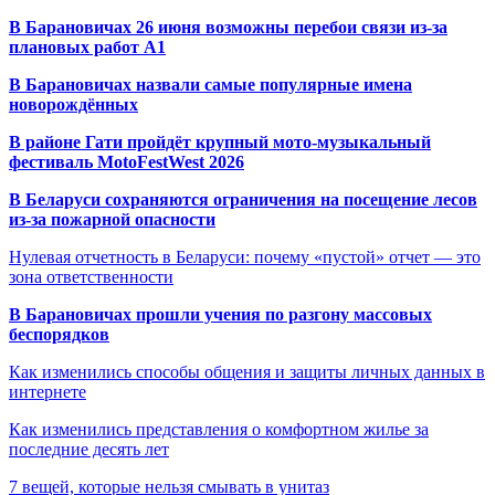
В Барановичах 26 июня возможны перебои связи из-за
плановых работ A1
В Барановичах назвали самые популярные имена
новорождённых
В районе Гати пройдёт крупный мото-музыкальный
фестиваль MotoFestWest 2026
В Беларуси сохраняются ограничения на посещение лесов
из-за пожарной опасности
Нулевая отчетность в Беларуси: почему «пустой» отчет — это
зона ответственности
В Барановичах прошли учения по разгону массовых
беспорядков
Как изменились способы общения и защиты личных данных в
интернете
Как изменились представления о комфортном жилье за
последние десять лет
7 вещей, которые нельзя смывать в унитаз