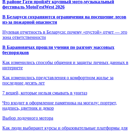
В районе Гати пройдёт крупный мото-музыкальный
фестиваль MotoFestWest 2026
В Беларуси сохраняются ограничения на посещение лесов
из-за пожарной опасности
Нулевая отчетность в Беларуси: почему «пустой» отчет — это
зона ответственности
В Барановичах прошли учения по разгону массовых
беспорядков
Как изменились способы общения и защиты личных данных в
интернете
Как изменились представления о комфортном жилье за
последние десять лет
7 вещей, которые нельзя смывать в унитаз
Что входит в оформление памятника на могилу: портрет,
надпись, цветник и декор
Выбор лодочного мотора
Как люди выбирают курсы и образовательные платформы для