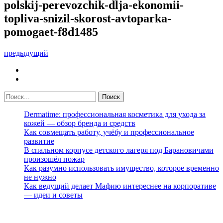
polskij-perevozchik-dlja-ekonomii-
topliva-snizil-skorost-avtoparka-
pomogaet-f8d1485
предыдущий
Dermatime: профессиональная косметика для ухода за
кожей — обзор бренда и средств
Как совмещать работу, учёбу и профессиональное
развитие
В спальном корпусе детского лагеря под Барановичами
произошёл пожар
Как разумно использовать имущество, которое временно
не нужно
Как ведущий делает Мафию интереснее на корпоративе
— идеи и советы