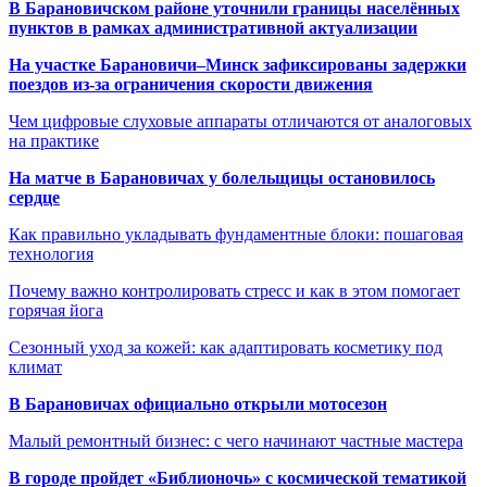
В Барановичском районе уточнили границы населённых
пунктов в рамках административной актуализации
На участке Барановичи–Минск зафиксированы задержки
поездов из-за ограничения скорости движения
Чем цифровые слуховые аппараты отличаются от аналоговых
на практике
На матче в Барановичах у болельщицы остановилось
сердце
Как правильно укладывать фундаментные блоки: пошаговая
технология
Почему важно контролировать стресс и как в этом помогает
горячая йога
Сезонный уход за кожей: как адаптировать косметику под
климат
В Барановичах официально открыли мотосезон
Малый ремонтный бизнес: с чего начинают частные мастера
В городе пройдет «Библионочь» с космической тематикой