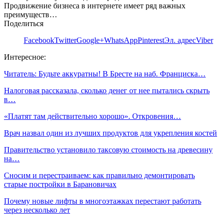
Продвижение бизнеса в интернете имеет ряд важных
преимуществ…
Поделиться
Facebook
Twitter
Google+
WhatsApp
Pinterest
Эл. адрес
Viber
Интересное:
Читатель: Будьте аккуратны! В Бресте на наб. Франциска…
Налоговая рассказала, сколько денег от нее пытались скрыть
в…
«Платят там действительно хорошо». Откровения…
Врач назвал один из лучших продуктов для укрепления костей
Правительство установило таксовую стоимость на древесину
на…
Сносим и перестраиваем: как правильно демонтировать
старые постройки в Барановичах
Почему новые лифты в многоэтажках перестают работать
через несколько лет