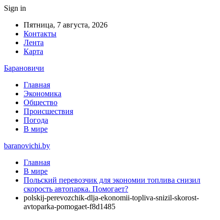
Sign in
Пятница, 7 августа, 2026
Контакты
Лента
Карта
Барановичи
Главная
Экономика
Общество
Происшествия
Погода
В мире
baranovichi.by
Главная
В мире
Польский перевозчик для экономии топлива снизил
скорость автопарка. Помогает?
polskij-perevozchik-dlja-ekonomii-topliva-snizil-skorost-
avtoparka-pomogaet-f8d1485