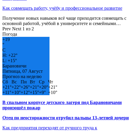
Как совмещать работу, учёбу и профессиональное развитие
Получение новых навыков всё чаще приходится совмещать с
основной работой, учёбой в университете и семейными…
Prev
Next
1 из 2
Погода
+
19
°
C
H:
+
22°
L:
+
15°
Барановичи
Пятница, 07 Август
Прогноз на неделю
Сб
Вс
Пн
Вт
Ср
Чт
+
21°
+
22°
+
26°
+
21°
+
20°
+
21°
+
11°
+
10°
+
12°
+
15°
+
9°
+
10°
В спальном корпусе детского лагеря под Барановичами
произошёл пожар
Отец по неосторожности отрубил пальцы 13-летней дочери
Как предприятия переходят от ручного труда к