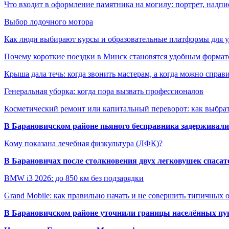
Что входит в оформление памятника на могилу: портрет, надпис
Выбор лодочного мотора
Как люди выбирают курсы и образовательные платформы для 
Почему короткие поездки в Минск становятся удобным формат
Крыша дала течь: когда звонить мастерам, а когда можно справ
Генеральная уборка: когда пора вызвать профессионалов
Косметический ремонт или капитальный переворот: как выбрат
В Барановичском районе пьяного бесправника задерживали 
Кому показана лечебная физкультура (ЛФК)?
В Барановичах после столкновения двух легковушек спаса
BMW i3 2026: до 850 км без подзарядки
Grand Mobile: как правильно начать и не совершить типичных
В Барановичском районе уточнили границы населённых пу