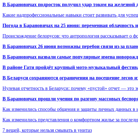
В Барановичах подросток получил удар током на железной 
Какие надпрофессиональные навыки стоит развивать для успе
Погода в Барановичах на 25 июня: переменная облачность 
Происхождение белорусов: что антропология рассказывает о 
В Барановичах 26 июня возможны перебои связи из-за план
В Барановичах назвали самые популярные имена новорож
В районе Гати пройдёт крупный мото-музыкальный фестива
В Беларуси сохраняются ограничения на посещение лесов и
Нулевая отчетность в Беларуси: почему «пустой» отчет — это 
В Барановичах прошли учения по разгону массовых беспор
Как изменились способы общения и защиты личных данных в 
Как изменились представления о комфортном жилье за последни
7 вещей, которые нельзя смывать в унитаз