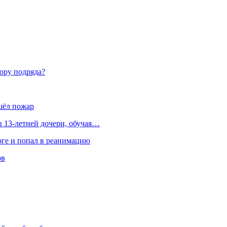
вору подряда?
шёл пожар
 13-летней дочери, обучая…
оге и попал в реанимацию
ов