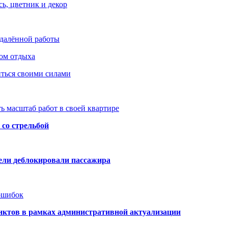
ь, цветник и декор
удалённой работы
ом отдыха
иться своими силами
ь масштаб работ в своей квартире
со стрельбой
тели деблокировали пассажира
 ошибок
нктов в рамках административной актуализации