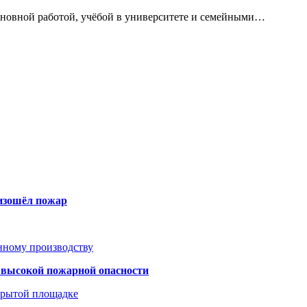
сновной работой, учёбой в университете и семейными…
оизошёл пожар
анному производству
а высокой пожарной опасности
акрытой площадке