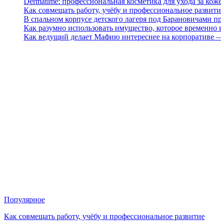
Dermatime: профессиональная косметика для ухода за кож
Как совмещать работу, учёбу и профессиональное развити
В спальном корпусе детского лагеря под Барановичами 
Как разумно использовать имущество, которое временно
Как ведущий делает Мафию интереснее на корпоративе 
Популярное
Как совмещать работу, учёбу и профессиональное развитие