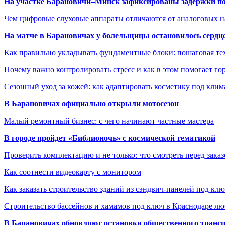
На участке Барановичи–Минск зафиксированы задержки пое
Чем цифровые слуховые аппараты отличаются от аналоговых н
На матче в Барановичах у болельщицы остановилось сердц
Как правильно укладывать фундаментные блоки: пошаговая те
Почему важно контролировать стресс и как в этом помогает гор
Сезонный уход за кожей: как адаптировать косметику под клим
В Барановичах официально открыли мотосезон
Малый ремонтный бизнес: с чего начинают частные мастера
В городе пройдет «Библионочь» с космической тематикой
Проверить комплектацию и не только: что смотреть перед заказ
Как соотнести видеокарту с монитором
Как заказать строительство зданий из сэндвич-панелей под кл
Строительство бассейнов и хамамов под ключ в Краснодаре л
В Барановичах обновляют остановки общественного транс