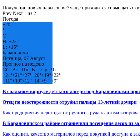
Получение новых навыков всё чаще приходится совмещать с о
Prev
Next
1 из 2
Погода
+
20
°
C
H:
+
22°
L:
+
15°
Барановичи
Пятница, 07 Август
Прогноз на неделю
Сб
Вс
Пн
Вт
Ср
Чт
+
21°
+
21°
+
27°
+
20°
+
19°
+
22°
+
11°
+
10°
+
12°
+
14°
+
9°
+
9°
В спальном корпусе детского лагеря под Барановичами пр
Отец по неосторожности отрубил пальцы 13-летней дочери
Как предприятия переходят от ручного труда к автоматизиров
В Барановичском районе ограничили посещение лесов из-з
Как оценить качество материалов перед покупкой доступа к з