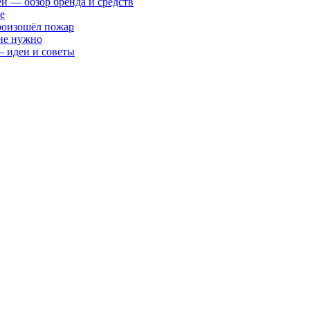
ей — обзор бренда и средств
е
произошёл пожар
 не нужно
— идеи и советы