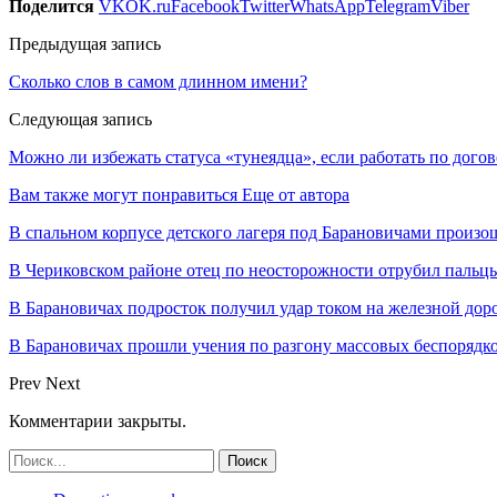
Поделится
VK
OK.ru
Facebook
Twitter
WhatsApp
Telegram
Viber
Предыдущая запись
Сколько слов в самом длинном имени?
Следующая запись
Можно ли избежать статуса «тунеядца», если работать по дого
Вам также могут понравиться
Еще от автора
В спальном корпусе детского лагеря под Барановичами произо
В Чериковском районе отец по неосторожности отрубил пальцы
В Барановичах подросток получил удар током на железной дор
В Барановичах прошли учения по разгону массовых беспорядк
Prev
Next
Комментарии закрыты.