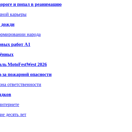
дороге и попал в реанимацию
шной карьеры
и дожди
формировании народа
овых работ A1
дённых
ль MotoFestWest 2026
з-за пожарной опасности
зона ответственности
ядков
интернете
е десять лет