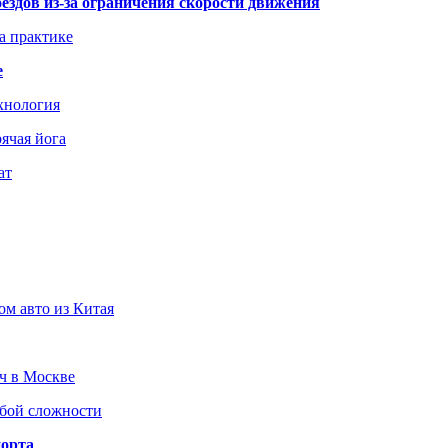
здов из-за ограничения скорости движения
а практике
е
хнология
ячая йога
ат
ом авто из Китая
юч в Москве
юбой сложности
порта