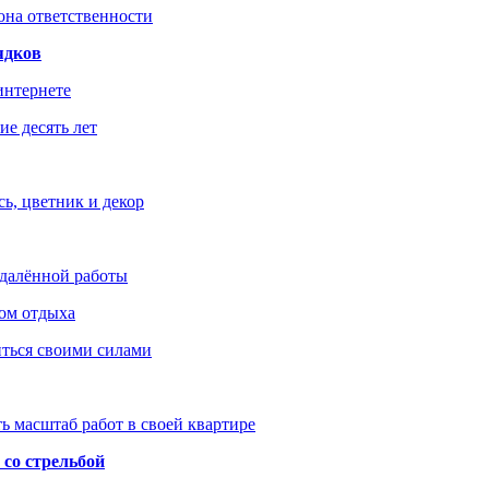
зона ответственности
ядков
интернете
е десять лет
ь, цветник и декор
удалённой работы
ом отдыха
иться своими силами
ь масштаб работ в своей квартире
со стрельбой