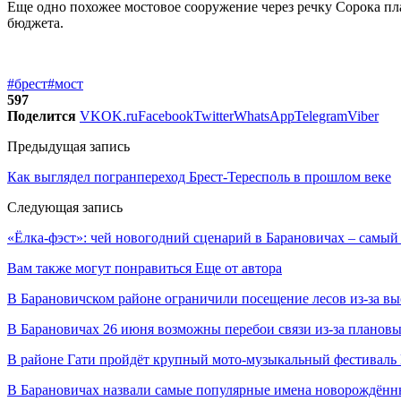
Еще одно похожее мостовое сооружение через речку Сорока пла
бюджета.
#брест
#мост
597
Поделится
VK
OK.ru
Facebook
Twitter
WhatsApp
Telegram
Viber
Предыдущая запись
Как выглядел погранпереход Брест-Тересполь в прошлом веке
Следующая запись
«Ёлка-фэст»: чей новогодний сценарий в Барановичах – самы
Вам также могут понравиться
Еще от автора
В Барановичском районе ограничили посещение лесов из-за в
В Барановичах 26 июня возможны перебои связи из-за плановы
В районе Гати пройдёт крупный мото-музыкальный фестиваль 
В Барановичах назвали самые популярные имена новорождён