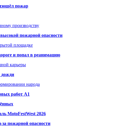
оизошёл пожар
анному производству
а высокой пожарной опасности
акрытой площадке
дороге и попал в реанимацию
шной карьеры
и дожди
формировании народа
овых работ A1
дённых
ль MotoFestWest 2026
з-за пожарной опасности