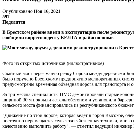
Опубликовано
Ноя 16, 2021
597
Поделится
В Брестском районе ввели в эксплуатацию после реконстру
сообщили корреспонденту БЕЛТА в райисполкоме.
Фото из открытых источников (иллюстративное)
Свайный мост через малую речку Сорока между деревнями Боль
было поручено Брестскому предприятию мелиоративных систем. 
предусмотрены временная объездная дорога для транспорта и о
За три месяца специалисты ПМС демонтировали старые колонн
шириной 30 м покрыли асфальтобетоном и установили барьерно
сельского моста финансировались из республиканского бюджет
"Движение по этой дороге, которая ведет в город Высокое, оч
постоянно перемещается сельскохозяйственная техника, много 
качественно выполнить работу", — отметил ведущий инженер