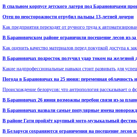
В спальном корпусе детского лагеря под Барановичами пр
Отец по неосторожности отрубил пальцы 13-летней дочери
Как предприятия переходят от ручного труда к автоматизиров
В Барановичском районе ограничили посещение лесов из-з
Как оценить качество материалов перед покупкой доступа к з
В Барановичах подросток получил удар током на железной 
Какие надпрофессиональные навыки стоит развивать для успе
Погода в Барановичах на 25 июня: переменная облачность 
Происхождение белорусов: что антропология рассказывает о 
В Барановичах 26 июня возможны перебои связи из-за план
В Барановичах назвали самые популярные имена новорож
В районе Гати пройдёт крупный мото-музыкальный фестива
В Беларуси сохраняются ограничения на посещение лесов и