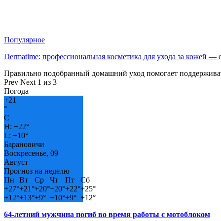
Популярное
Dermatime: профессиональная косметика для ухода за кожей —
Правильно подобранный домашний уход помогает поддерживат
Prev
Next
1 из 3
Погода
+
21
°
C
H:
+
22°
L:
+
10°
Барановичи
Воскресенье, 09
Август
Прогноз на неделю
Пн
Вт
Ср
Чт
Пт
Сб
+
27°
+
21°
+
20°
+
20°
+
22°
+
25°
+
12°
+
13°
+
9°
+
10°
+
9°
+
12°
64-летний мужчина погиб во время работы с мотоблоком