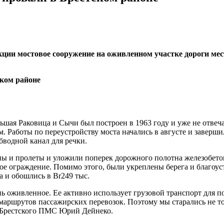
кции мостовое сооружение на оживленном участке дороги мес
шая Раковица и Сычи был построен в 1963 году и уже не отвеч
Работы по переустройству моста начались в августе и завершил
бводной канал для речки.
ы и пролеты и уложили поперек дорожного полотна железобетон
е ограждение. Помимо этого, были укреплены берега и благоус
а и обошлись в Br249 тыс.
ень оживленное. Ее активно использует грузовой транспорт для 
маршрутов пассажирских перевозок. Поэтому мы старались не то
 Брестского ПМС Юрий Дейнеко.