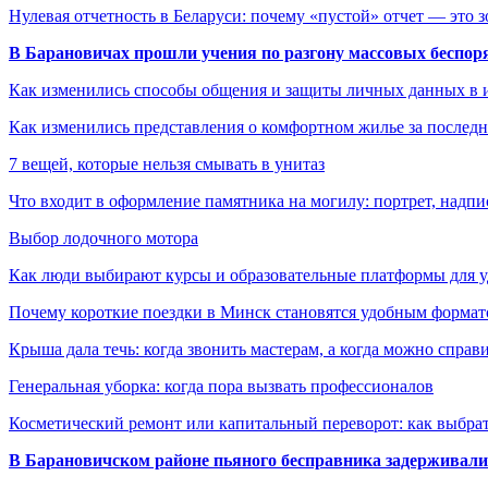
Нулевая отчетность в Беларуси: почему «пустой» отчет — это 
В Барановичах прошли учения по разгону массовых беспор
Как изменились способы общения и защиты личных данных в 
Как изменились представления о комфортном жилье за последни
7 вещей, которые нельзя смывать в унитаз
Что входит в оформление памятника на могилу: портрет, надпис
Выбор лодочного мотора
Как люди выбирают курсы и образовательные платформы для 
Почему короткие поездки в Минск становятся удобным формат
Крыша дала течь: когда звонить мастерам, а когда можно справ
Генеральная уборка: когда пора вызвать профессионалов
Косметический ремонт или капитальный переворот: как выбрат
В Барановичском районе пьяного бесправника задерживали 