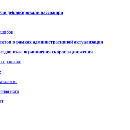
тели деблокировали пассажира
 ошибок
нктов в рамках административной актуализации
здов из-за ограничения скорости движения
а практике
е
хнология
ячая йога
ат