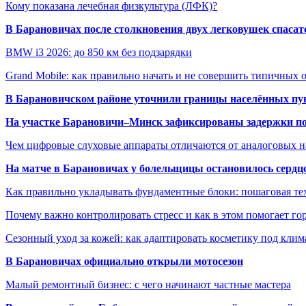
Кому показана лечебная физкультура (ЛФК)?
В Барановичах после столкновения двух легковушек спаса
BMW i3 2026: до 850 км без подзарядки
Grand Mobile: как правильно начать и не совершить типичных
В Барановичском районе уточнили границы населённых пу
На участке Барановичи–Минск зафиксированы задержки пое
Чем цифровые слуховые аппараты отличаются от аналоговых н
На матче в Барановичах у болельщицы остановилось сердц
Как правильно укладывать фундаментные блоки: пошаговая те
Почему важно контролировать стресс и как в этом помогает гор
Сезонный уход за кожей: как адаптировать косметику под клим
В Барановичах официально открыли мотосезон
Малый ремонтный бизнес: с чего начинают частные мастера