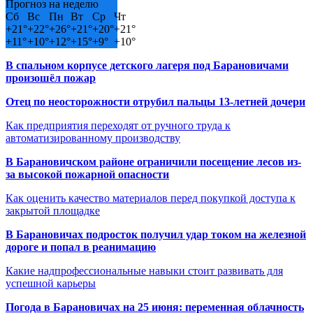
Прогноз на неделю
Сб
Вс
Пн
Вт
Ср
Чт
+
21°
+
22°
+
26°
+
21°
+
20°
+
21°
+
11°
+
10°
+
12°
+
15°
+
9°
+
10°
В спальном корпусе детского лагеря под Барановичами
произошёл пожар
Отец по неосторожности отрубил пальцы 13-летней дочери
Как предприятия переходят от ручного труда к
автоматизированному производству
В Барановичском районе ограничили посещение лесов из-
за высокой пожарной опасности
Как оценить качество материалов перед покупкой доступа к
закрытой площадке
В Барановичах подросток получил удар током на железной
дороге и попал в реанимацию
Какие надпрофессиональные навыки стоит развивать для
успешной карьеры
Погода в Барановичах на 25 июня: переменная облачность