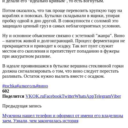
и делали его “идеально кривым”, то есть вогнутым.
Потом оказалось, что так проще перевозить хрупкую тару на
кораблях и повозках. Бутылки складывали в ящики, упирая
пробку одной в дно другой. В совокупности с соломой это
защищало ценный груз в самых неблагоприятных условиях.
Ну и основное объяснение связано с эстетикой "жанра". Вино
– напиток живой и долгоиграющий. Процесс ферментации не
прекращается и приводит к осадку. Так вот пунт служит
местом его скопления и препятствует попаданию в фужеры
при аккуратном разливе.
В идеале проявившаяся в бутылке вершина стеклянной горки
должна сигнализировать о том, что вино следует перестать
разливать. Остаток нужно вылить вместе с осадком.
#tochka
#алкоголь
#вино
602
Поделится
VK
OK.ru
Facebook
Twitter
WhatsApp
Telegram
Viber
Предыдущая запись
Мужчина нашел телефон и оформил от имени его владелицы
заем. Узнали, чем закончилась история