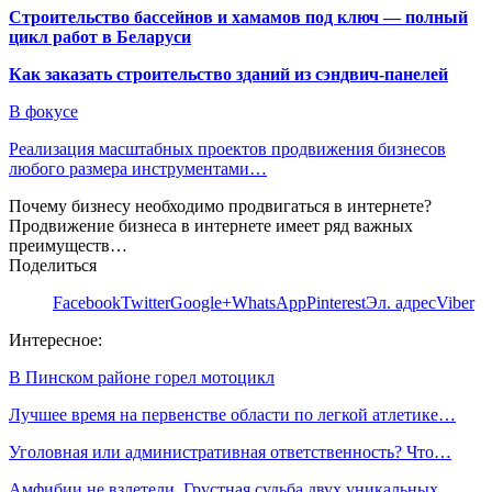
Строительство бассейнов и хамамов под ключ — полный
цикл работ в Беларуси
Как заказать строительство зданий из сэндвич-панелей
В фокусе
Реализация масштабных проектов продвижения бизнесов
любого размера инструментами…
Почему бизнесу необходимо продвигаться в интернете?
Продвижение бизнеса в интернете имеет ряд важных
преимуществ…
Поделиться
Facebook
Twitter
Google+
WhatsApp
Pinterest
Эл. адрес
Viber
Интересное:
В Пинском районе горел мотоцикл
Лучшее время на первенстве области по легкой атлетике…
Уголовная или административная ответственность? Что…
Амфибии не взлетели. Грустная судьба двух уникальных…