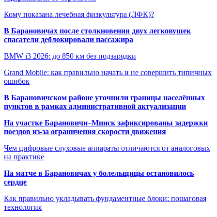
Кому показана лечебная физкультура (ЛФК)?
В Барановичах после столкновения двух легковушек
спасатели деблокировали пассажира
BMW i3 2026: до 850 км без подзарядки
Grand Mobile: как правильно начать и не совершить типичных
ошибок
В Барановичском районе уточнили границы населённых
пунктов в рамках административной актуализации
На участке Барановичи–Минск зафиксированы задержки
поездов из-за ограничения скорости движения
Чем цифровые слуховые аппараты отличаются от аналоговых
на практике
На матче в Барановичах у болельщицы остановилось
сердце
Как правильно укладывать фундаментные блоки: пошаговая
технология