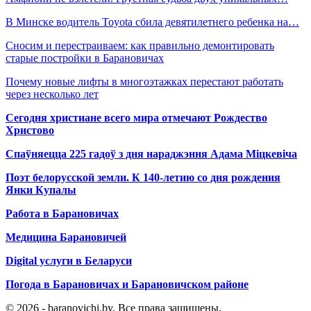
В Минске водитель Toyota сбила девятилетнего ребенка на…
Сносим и перестраиваем: как правильно демонтировать
старые постройки в Барановичах
Почему новые лифты в многоэтажках перестают работать
через несколько лет
Сегодня христиане всего мира отмечают Рождество
Христово
Спаўняецца 225 гадоў з дня нараджэння Адама Міцкевіча
Поэт белорусской земли. К 140-летию со дня рождения
Янки Купалы
Работа в Барановичах
Медицина Барановичей
Digital услуги в Беларуси
Погода в Барановичах и Барановичском районе
© 2026 - baranovichi.by. Все права защищены.