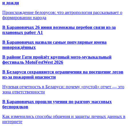
и дожди
Происхождение белорусов: что антропология рассказывает о
формировании народа
В Барановичах 26 июня возможны перебои связи из-за
плановых работ A1
В Барановичах назвали самые популярные имена
новорождённых
В районе Гати пройдёт крупный мото-музыкальный
фестиваль MotoFestWest 2026
В Беларуси сохраняются ограничения на посещение лесов
из-за пожарной опасности
Нулевая отчетность в Беларуси: почему «пустой» отчет — это
зона ответственности
В Барановичах прошли учения по разгону массовых
беспорядков
Как изменились способы общения и защиты личных данных в
интернете