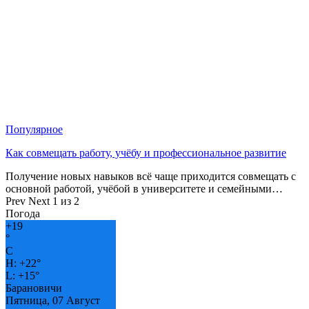
Популярное
Как совмещать работу, учёбу и профессиональное развитие
Получение новых навыков всё чаще приходится совмещать с
основной работой, учёбой в университете и семейными…
Prev
Next
1 из 2
Погода
+
19
°
C
H:
+
22°
L:
+
15°
Барановичи
Пятница, 07 Август