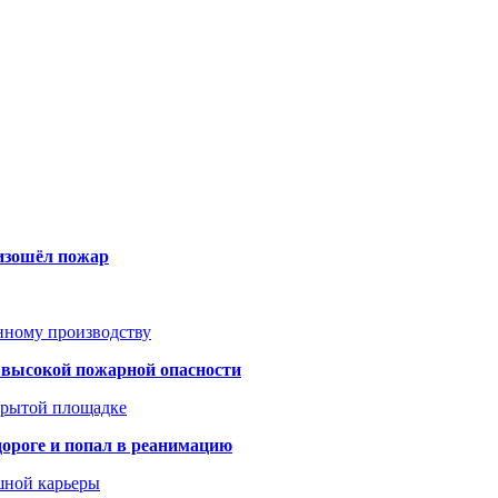
оизошёл пожар
анному производству
а высокой пожарной опасности
акрытой площадке
дороге и попал в реанимацию
шной карьеры