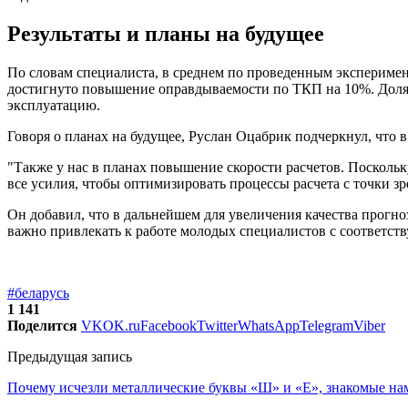
Результаты и планы на будущее
По словам специалиста, в среднем по проведенным эксперимент
достигнуто повышение оправдываемости по ТКП на 10%. Доля 
эксплуатацию.
Говоря о планах на будущее, Руслан Оцабрик подчеркнул, чт
"Также у нас в планах повышение скорости расчетов. Посколь
все усилия, чтобы оптимизировать процессы расчета с точки з
Он добавил, что в дальнейшем для увеличения качества прогно
важно привлекать к работе молодых специалистов с соответст
#беларусь
1 141
Поделится
VK
OK.ru
Facebook
Twitter
WhatsApp
Telegram
Viber
Предыдущая запись
Почему исчезли металлические буквы «Ш» и «Е», знакомые нам