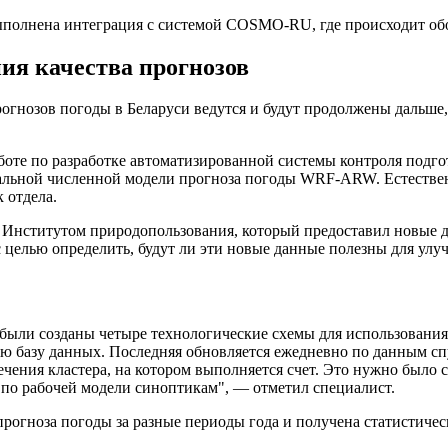
выполнена интеграция с системой COSMO-RU, где происходит о
я качества прогнозов
гнозов погоды в Беларуси ведутся и будут продолжены дальше, в
боте по разработке автоматизированной системы контроля подг
альной численной модели прогноза погоды WRF-ARW. Естествен
 отдела.
с Институтом природопользования, который предоставил новые 
с целью определить, будут ли эти новые данные полезны для улу
 были созданы четыре технологические схемы для использовани
 базу данных. Последняя обновляется ежедневно по данным спу
ения кластера, на котором выполняется счет. Это нужно было сд
по рабочей модели синоптикам", — отметил специалист.
прогноза погоды за разные периоды года и получена статистичес