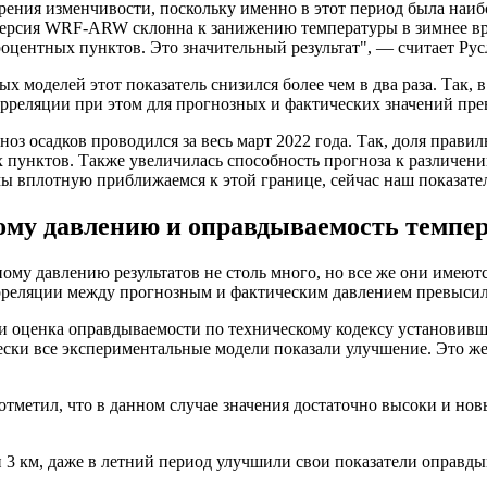
зрения изменчивости, поскольку именно в этот период была наи
 версия WRF-ARW склонна к занижению температуры в зимнее вре
роцентных пунктов. Это значительный результат", — считает Ру
 моделей этот показатель снизился более чем в два раза. Так, 
орреляции при этом для прогнозных и фактических значений пре
оз осадков проводился за весь март 2022 года. Так, доля прави
пунктов. Также увеличилась способность прогноза к различению
ы вплотную приближаемся к этой границе, сейчас наш показатель
ому давлению и оправдываемость темпер
ому давлению результатов не столь много, но все же они имеются
рреляции между прогнозным и фактическим давлением превысил 
о и оценка оправдываемости по техническому кодексу установивш
ски все экспериментальные модели показали улучшение. Это же
 отметил, что в данном случае значения достаточно высоки и н
и 3 км, даже в летний период улучшили свои показатели оправд