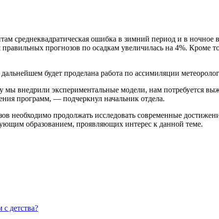
ам среднеквадратическая ошибка в зимний период и в ночное вр
правильных прогнозов по осадкам увеличилась на 4%. Кроме т
о в дальнейшем будет проделана работа по ассимиляции метеор
ку мы внедрили экспериментальные модели, нам потребуется вы
рения программ, — подчеркнул начальник отдела.
зов необходимо продолжать исследовать современные достижения 
вующим образованием, проявляющих интерес к данной теме.
 с детства?