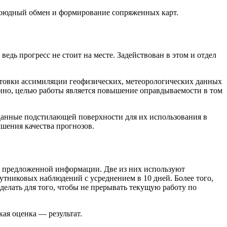
боюдный обмен и формирование сопряженных карт.
едь прогресс не стоит на месте. Задействован в этом и отдел
отовки ассимиляции геофизических, метеорологических данных
но, целью работы является повышение оправдываемости в том
данные подстилающей поверхности для их использования в
чшения качества прогнозов.
я предложенной информации. Две из них используют
тниковых наблюдений с усреднением в 10 дней. Более того,
елать для того, чтобы не прерывать текущую работу по
кая оценка — результат.