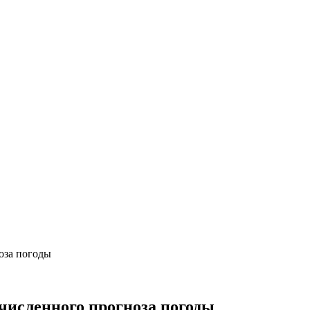
оза погоды
 численного прогноза погоды