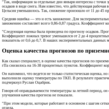
"Так, информация за отдельные дни января интересна с точки 
осадков в виде снега. Нам известно, что действующая рабочая
Цельсия уменьшилось. Так, снижение произошло от 11 до 45 п
Средняя ошибка — это и есть занижение. Для экспериментальных
занижению составляет всего 0,86-0,87 градуса. Коэффициент к
"Следующая оценка была проведена по прогнозу осадков. Прогн
Коэффициент ложных тревог уменьшился от 2 до 4 процентных 
показатель от 0,6 до 0,7. В наших экспериментальных данных м
Оценка качества прогнозов по приземн
Как сказал специалист, в оценке качества прогнозов по приземн
гПа снизилось на 16-38 процентных пунктов. Коэффициент ко
Он напомнил, что ведется не только статистическая оценка, н
выполнили оценку температуры по ТКП. В результате практиче
подчеркнул Руслан Оцабрик.
Говоря об оправдываемости температуры за летний период, он
улучшения качества прогноза не показали.
"При этом модели, которые работают в основном с шагом сетк
отдела.