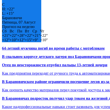
°
C
H:
+
22°
L:
+
15°
Барановичи
Пятница, 07 Август
Прогноз на неделю
Сб
Вс
Пн
Вт
Ср
Чт
+
21°
+
22°
+
28°
+
22°
+
21°
+
22°
+
12°
+
10°
+
12°
+
15°
+
9°
+
10°
64-летний мужчина погиб во время работы с мотоблоком
В спальном корпусе детского лагеря под Барановичами пр
Отец по неосторожности отрубил пальцы 13-летней дочери
Как предприятия переходят от ручного труда к автоматизиров
В Барановичском районе ограничили посещение лесов из-з
Как оценить качество материалов перед покупкой доступа к з
В Барановичах подросток получил удар током на железной 
Какие надпрофессиональные навыки стоит развивать для успе