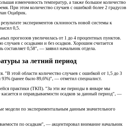
большая изменчивость температур, а также большое количество
мя. При этом количество случаев с ошибкой более 2 градусов
слан Оцабрик.
в результате экспериментов склонность новой системы к
высил 0,5.
льных прогнозов увеличилась от 1 до 4 процентных пунктов.
 случаев с осадками и без осадков. Хорошим считается
 составляет 0,58", — заявил начальник отдела.
атуры за летний период
. "В этой области количество случаев с ошибкой от 1,5 до 3
93% (ранее было 89,6%)", — отметил специалист.
ейся практики (ТКП). "За эти же периоды в январе мы
 касается и оправдываемости осадков за данный период", —
овые модели по экспериментальным данным значительного
ываемости по осадкам", — акцентировал внимание начальник