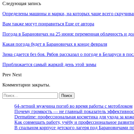
Следующая запись
Определены машины и марки, на которых чаще всего скручива
Вам также могут понравиться
Еще от автора
Погода в Барановичах на 25 июня: переменная облачность и д
Какая погода будет в Барановичах в конце февраля
Зима сдается без боя. Рябов рассказал о погоде в Беларуси в п
Приближается самый жаркий день этой зимы
Prev
Next
Комментарии закрыты.
64-летний мужчина погиб во время работы с мотоблоком
Почему громкость — не главный показатель эффективнос
Dermatime: профессиональная косметика для ухода за кож
Как совмещать работу, учёбу и профессиональное развити
В спальном корпусе детского лагеря под Барановичами 