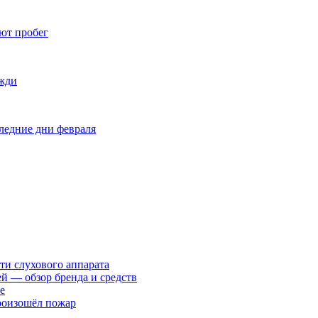
ют пробег
ожди
оследние дни февраля
ти слухового аппарата
ей — обзор бренда и средств
е
произошёл пожар