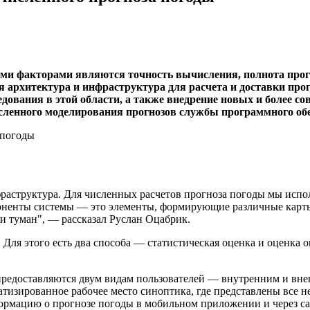
ыми факторами являются точность вычисления, полнота прог
я архитектура и инфраструктура для расчета и доставки пр
вания в этой области, а также внедрение новых и более сов
исленного моделирования прогнозов службы программного об
фраструктура. Для численных расчетов прогноза погоды мы исп
поненты системы — это элементы, формирующие различные карт
 и туман", — рассказал Руслан Оцабрик.
. Для этого есть два способа — статистическая оценка и оценка
и предоставляются двум видам пользователей — внутренним и 
тизированное рабочее место синоптика, где представлены все не
ормацию о прогнозе погоды в мобильном приложении и через са