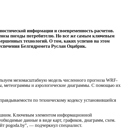
ностической информации и своевременность расчетов.
огноза погоды потребителю. Но все же самым ключевым
ершенных технологий. О том, каких успехов на этом
еспечения Белгидромета Руслан Оцабрик.
ользуем мезомасштабную модель численного прогноза WRF-
ы, метеограммы и аэрологические диаграммы. С помощью их
 оправдываемости по техническому кодексу установившейся
внешним. Ключевым элементом информационной
обходимые данные в виде карт, графиков, диаграмм, схем.
йт pogoda.by", — подчеркнул специалист.