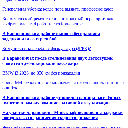
Генеральная уборка: когда пора вызвать профессионалов
Косметический ремонт или капитальный переворот: как
выбрать масштаб работ в своей квартире
В Барановичском районе пьяного бесправника
задерживали со стрельбой
Кому показана лечебная физкультура (ЛФК)?
В Барановичах после столкновения двух легковушек
спасатели деблокировали пассажира
BMW i3 2026: до 850 км без подзарядки
Grand Mobile: как правильно начать и не совершить типичных
ошибок
В Барановичском районе уточнили границы населённых
пунктов в рамках административной актуализации
На участке Барановичи–Минск зафиксированы задержки
поездов из-за ограничения скорости движения
Чем цифровые слуховые аппараты отличаются от аналоговых