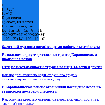
°
C
H:
+
20°
L:
+
12°
Барановичи
Суббота, 08 Август
Прогноз на неделю
Вс
Пн
Вт
Ср
Чт
Пт
+
22°
+
27°
+
22°
+
20°
+
20°
+
24°
+
10°
+
12°
+
14°
+
10°
+
11°
+
10°
64-летний мужчина погиб во время работы с мотоблоком
В спальном корпусе детского лагеря под Барановичами
произошёл пожар
Отец по неосторожности отрубил пальцы 13-летней дочери
Как предприятия переходят от ручного труда к
автоматизированному производству
В Барановичском районе ограничили посещение лесов из-
за высокой пожарной опасности
Как оценить качество материалов перед покупкой доступа к
закрытой площадке