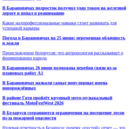
В Барановичах подросток получил удар током на железной
дороге и попал в реанимацию
Какие надпрофессиональные навыки стоит развивать для
успешной карьеры
Погода в Барановичах на 25 июня: переменная облачность
и дожди
Происхождение белорусов: что антропология рассказывает о
формировании народа
В Барановичах 26 июня возможны перебои связи из-за
плановых работ A1
В Барановичах назвали самые популярные имена
новорождённых
В районе Гати пройдёт крупный мото-музыкальный
фестиваль MotoFestWest 2026
В Беларуси сохраняются ограничения на посещение лесов
из-за пожарной опасности
Нулевая отчетность в Беларуси: почему «пустой» отчет — это