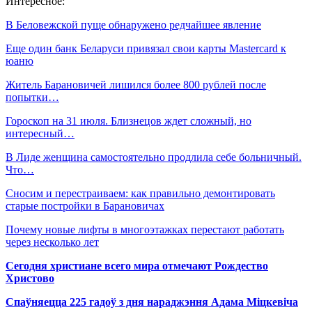
Интересное:
В Беловежской пуще обнаружено редчайшее явление
Еще один банк Беларуси привязал свои карты Mastercard к
юаню
Житель Барановичей лишился более 800 рублей после
попытки…
Гороскоп на 31 июля. Близнецов ждет сложный, но
интересный…
В Лиде женщина самостоятельно продлила себе больничный.
Что…
Сносим и перестраиваем: как правильно демонтировать
старые постройки в Барановичах
Почему новые лифты в многоэтажках перестают работать
через несколько лет
Сегодня христиане всего мира отмечают Рождество
Христово
Спаўняецца 225 гадоў з дня нараджэння Адама Міцкевіча