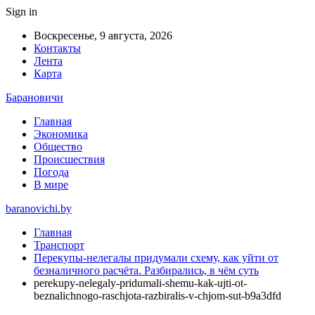
Sign in
Воскресенье, 9 августа, 2026
Контакты
Лента
Карта
Барановичи
Главная
Экономика
Общество
Происшествия
Погода
В мире
baranovichi.by
Главная
Транспорт
Перекупы-нелегалы придумали схему, как уйти от
безналичного расчёта. Разбирались, в чём суть
perekupy-nelegaly-pridumali-shemu-kak-ujti-ot-
beznalichnogo-raschjota-razbiralis-v-chjom-sut-b9a3dfd