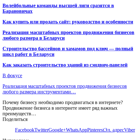
Волейбольные команды высшей лиги сразятся в
Барановичах
Как купить или продать сайт: руководство и особенности
Реализация масштабных проектов продвижения бизнесов
любого размера в Беларуси
Строительство бассейнов и хамамов под ключ — полный
цикл работ в Беларуси
Как заказать строительство зданий из сэндвич-панелей
В фокусе
Реализация масштабных проектов продвижения бизнесов
любого размера инструментами…
Почему бизнесу необходимо продвигаться в интернете?
Продвижение бизнеса в интернете имеет ряд важных
преимуществ…
Поделиться
Facebook
Twitter
Google+
WhatsApp
Pinterest
Эл. адрес
Viber