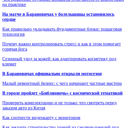
на практике
На матче в Барановичах у болельщицы остановилось
сердце
Как правильно укладывать фундаментные блоки: пошаговая
технология
Почему важно контролировать стресс и как в этом помогает
горячая йога
Сезонный уход за кожей: как адаптировать косметику под
климат
В Барановичах официально открыли мотосезон
Малый ремонтный бизнес: с чего начинают частные мастера
В городе пройдет «Библионочь» с космической тематикой
Проверить комплектацию и не только: что смотреть перед
заказом авто из Китая
Как соотнести видеокарту с монитором
Как заказать строительство зданий из сэндвич-панелей под