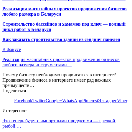
Реализация масштабных проектов продвижения бизнесов
любого размера в Беларуси
Строительство бассейнов и хамамов под ключ — полный
цикл работ в Беларуси
Как заказать строительство зданий из сэндвич-панелей
В фокусе
Реализация масштабных проектов продвижения бизнесов
любого размера инструментами…
Почему бизнесу необходимо продвигаться в интернете?
Продвижение бизнеса в интернете имеет ряд важных
преимуществ…
Поделиться
Facebook
Twitter
Google+
WhatsApp
Pinterest
Эл. адрес
Viber
Интересное:
Что теперь будет с импортными продуктами — гречкой,
рыбой,…