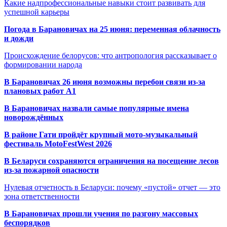
Какие надпрофессиональные навыки стоит развивать для
успешной карьеры
Погода в Барановичах на 25 июня: переменная облачность
и дожди
Происхождение белорусов: что антропология рассказывает о
формировании народа
В Барановичах 26 июня возможны перебои связи из-за
плановых работ A1
В Барановичах назвали самые популярные имена
новорождённых
В районе Гати пройдёт крупный мото-музыкальный
фестиваль MotoFestWest 2026
В Беларуси сохраняются ограничения на посещение лесов
из-за пожарной опасности
Нулевая отчетность в Беларуси: почему «пустой» отчет — это
зона ответственности
В Барановичах прошли учения по разгону массовых
беспорядков