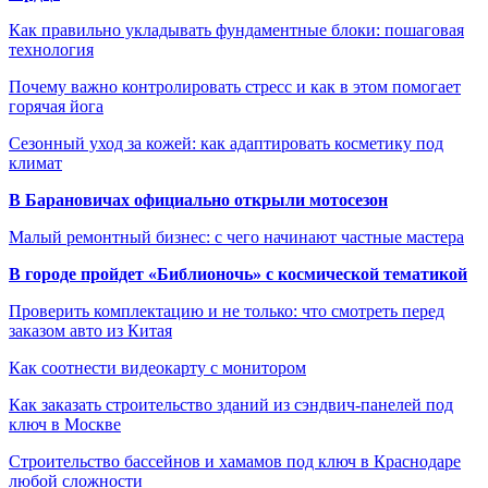
Как правильно укладывать фундаментные блоки: пошаговая
технология
Почему важно контролировать стресс и как в этом помогает
горячая йога
Сезонный уход за кожей: как адаптировать косметику под
климат
В Барановичах официально открыли мотосезон
Малый ремонтный бизнес: с чего начинают частные мастера
В городе пройдет «Библионочь» с космической тематикой
Проверить комплектацию и не только: что смотреть перед
заказом авто из Китая
Как соотнести видеокарту с монитором
Как заказать строительство зданий из сэндвич-панелей под
ключ в Москве
Строительство бассейнов и хамамов под ключ в Краснодаре
любой сложности