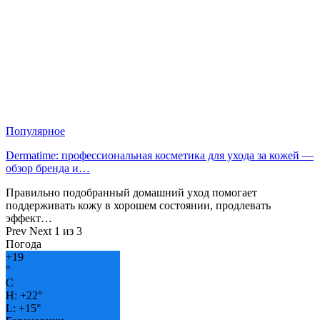
Популярное
Dermatime: профессиональная косметика для ухода за кожей —
обзор бренда и…
Правильно подобранный домашний уход помогает
поддерживать кожу в хорошем состоянии, продлевать
эффект…
Prev
Next
1 из 3
Погода
+
19
°
C
H:
+
22°
L:
+
15°