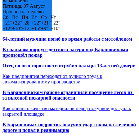
Барановичи
Пятница, 07 Август
Прогноз на неделю
Сб
Вс
Пн
Вт
Ср
Чт
+
21°
+
22°
+
28°
+
22°
+
21°
+
22°
+
12°
+
10°
+
12°
+
15°
+
9°
+
10°
64-летний мужчина погиб во время работы с мотоблоком
В спальном корпусе детского лагеря под Барановичами
произошёл пожар
Отец по неосторожности отрубил пальцы 13-летней дочери
Как предприятия переходят от ручного труда к
автоматизированному производству
В Барановичском районе ограничили посещение лесов из-
за высокой пожарной опасности
Как оценить качество материалов перед покупкой доступа к
закрытой площадке
В Барановичах подросток получил удар током на железной
дороге и попал в реанимацию