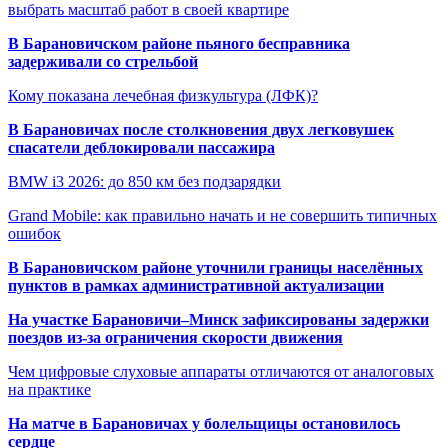
выбрать масштаб работ в своей квартире
В Барановичском районе пьяного бесправника
задерживали со стрельбой
Кому показана лечебная физкультура (ЛФК)?
В Барановичах после столкновения двух легковушек
спасатели деблокировали пассажира
BMW i3 2026: до 850 км без подзарядки
Grand Mobile: как правильно начать и не совершить типичных
ошибок
В Барановичском районе уточнили границы населённых
пунктов в рамках административной актуализации
На участке Барановичи–Минск зафиксированы задержки
поездов из-за ограничения скорости движения
Чем цифровые слуховые аппараты отличаются от аналоговых
на практике
На матче в Барановичах у болельщицы остановилось
сердце