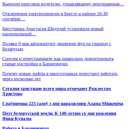
Вынесен приговор водителю, управлявшему неисправным…
Отключения электроэнергии в Бресте и районе 26-30
сентября:…
Брестчанка Анастасия Шкурдай установила новый
национальный…
Поляки 9 мая заблокируют движение фур на границе с
Беларусью
Сносим и перестраиваем: как правильно демонтировать
старые постройки в Барановичах
Почему новые лифты в многоэтажках перестают работать
через несколько лет
Сегодня христиане всего мира отмечают Рождество
Христово
Спаўняецца 225 гадоў з дня нараджэння Адама Міцкевіча
Поэт белорусской земли. К 140-летию со дня рождения
Янки Купалы
Работа в Барановичах