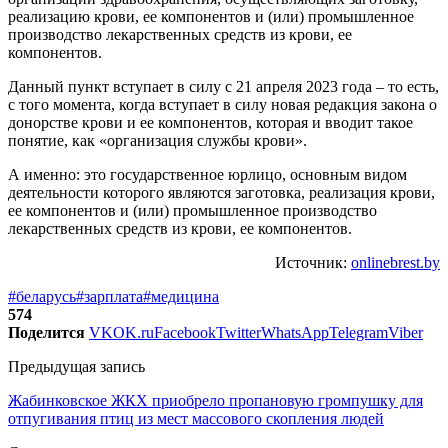
реализацию крови, ее компонентов и (или) промышленное
производство лекарственных средств из крови, ее
компонентов.
Данный пункт вступает в силу с 21 апреля 2023 года – то есть,
с того момента, когда вступает в силу новая редакция закона о
донорстве крови и ее компонентов, которая и вводит такое
понятие, как «организация службы крови».
А именно: это государственное юрлицо, основным видом
деятельности которого являются заготовка, реализация крови,
ее компонентов и (или) промышленное производство
лекарственных средств из крови, ее компонентов.
Источник:
onlinebrest.by
#беларусь
#зарплата
#медицина
574
Поделится
VK
OK.ru
Facebook
Twitter
WhatsApp
Telegram
Viber
Предыдущая запись
Жабинковское ЖКХ приобрело пропановую громпушку для
отпугивания птиц из мест массового скопления людей