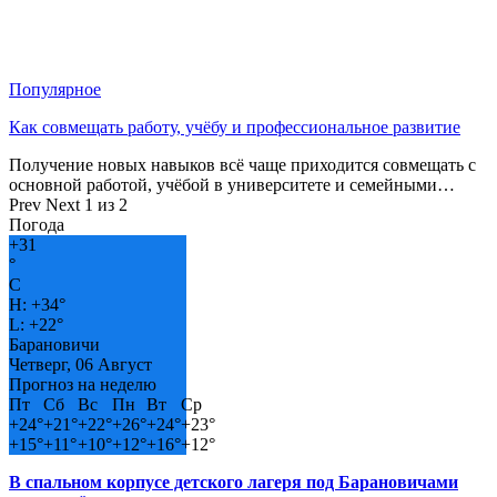
Популярное
Как совмещать работу, учёбу и профессиональное развитие
Получение новых навыков всё чаще приходится совмещать с
основной работой, учёбой в университете и семейными…
Prev
Next
1 из 2
Погода
+
31
°
C
H:
+
34°
L:
+
22°
Барановичи
Четверг, 06 Август
Прогноз на неделю
Пт
Сб
Вс
Пн
Вт
Ср
+
24°
+
21°
+
22°
+
26°
+
24°
+
23°
+
15°
+
11°
+
10°
+
12°
+
16°
+
12°
В спальном корпусе детского лагеря под Барановичами