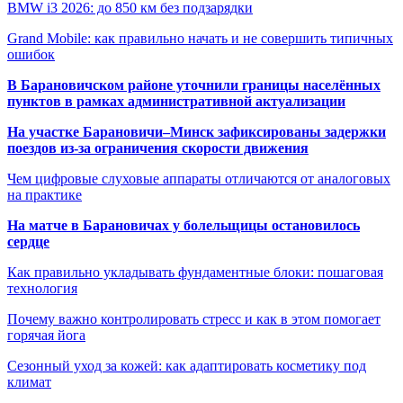
BMW i3 2026: до 850 км без подзарядки
Grand Mobile: как правильно начать и не совершить типичных
ошибок
В Барановичском районе уточнили границы населённых
пунктов в рамках административной актуализации
На участке Барановичи–Минск зафиксированы задержки
поездов из-за ограничения скорости движения
Чем цифровые слуховые аппараты отличаются от аналоговых
на практике
На матче в Барановичах у болельщицы остановилось
сердце
Как правильно укладывать фундаментные блоки: пошаговая
технология
Почему важно контролировать стресс и как в этом помогает
горячая йога
Сезонный уход за кожей: как адаптировать косметику под
климат