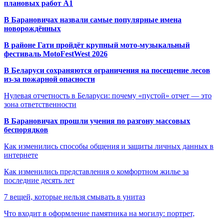
плановых работ A1
В Барановичах назвали самые популярные имена
новорождённых
В районе Гати пройдёт крупный мото-музыкальный
фестиваль MotoFestWest 2026
В Беларуси сохраняются ограничения на посещение лесов
из-за пожарной опасности
Нулевая отчетность в Беларуси: почему «пустой» отчет — это
зона ответственности
В Барановичах прошли учения по разгону массовых
беспорядков
Как изменились способы общения и защиты личных данных в
интернете
Как изменились представления о комфортном жилье за
последние десять лет
7 вещей, которые нельзя смывать в унитаз
Что входит в оформление памятника на могилу: портрет,