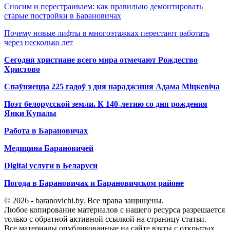
Сносим и перестраиваем: как правильно демонтировать
старые постройки в Барановичах
Почему новые лифты в многоэтажках перестают работать
через несколько лет
Сегодня христиане всего мира отмечают Рождество
Христово
Спаўняецца 225 гадоў з дня нараджэння Адама Міцкевіча
Поэт белорусской земли. К 140-летию со дня рождения
Янки Купалы
Работа в Барановичах
Медицина Барановичей
Digital услуги в Беларуси
Погода в Барановичах и Барановичском районе
© 2026 - baranovichi.by. Все права защищены.
Любое копирование материалов с нашего ресурса разрешается
только с обратной активной ссылкой на страницу статьи.
Все материалы опубликованные на сайте взяты с открытых