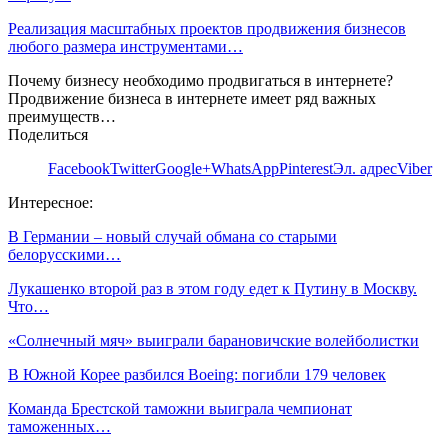
Реализация масштабных проектов продвижения бизнесов
любого размера инструментами…
Почему бизнесу необходимо продвигаться в интернете?
Продвижение бизнеса в интернете имеет ряд важных
преимуществ…
Поделиться
Facebook
Twitter
Google+
WhatsApp
Pinterest
Эл. адрес
Viber
Интересное:
В Германии – новый случай обмана со старыми
белорусскими…
Лукашенко второй раз в этом году едет к Путину в Москву.
Что…
«Солнечный мяч» выиграли барановичские волейболистки
В Южной Корее разбился Boeing: погибли 179 человек
Команда Брестской таможни выиграла чемпионат
таможенных…