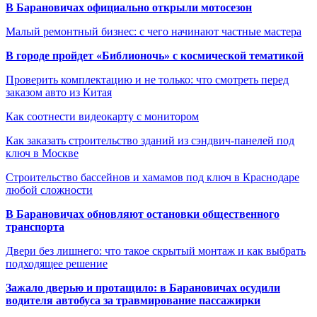
В Барановичах официально открыли мотосезон
Малый ремонтный бизнес: с чего начинают частные мастера
В городе пройдет «Библионочь» с космической тематикой
Проверить комплектацию и не только: что смотреть перед
заказом авто из Китая
Как соотнести видеокарту с монитором
Как заказать строительство зданий из сэндвич-панелей под
ключ в Москве
Строительство бассейнов и хамамов под ключ в Краснодаре
любой сложности
В Барановичах обновляют остановки общественного
транспорта
Двери без лишнего: что такое скрытый монтаж и как выбрать
подходящее решение
Зажало дверью и протащило: в Барановичах осудили
водителя автобуса за травмирование пассажирки