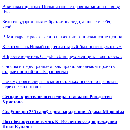
В визовых центрах Польши новые правила записи на визу.
Что…
Белорус ударил ножом брата-инвалида, а после и себя,
чтобы…
В Минздраве рассказали о наказании за превышение цен на…
Как отмечать Новый год, если старый был просто ужасным
В Бресте водитель Chrysler сбил двух женщин. Появилось…
Сносим и перестраиваем: как правильно демонтировать
старые постройки в Барановичах
Почему новые лифты в многоэтажках перестают работать
через несколько лет
Сегодня христиане всего мира отмечают Рождество
Христово
Спаўняецца 225 гадоў з дня нараджэння Адама Міцкевіча
Поэт белорусской земли. К 140-летию со дня рождения
Янки Купалы