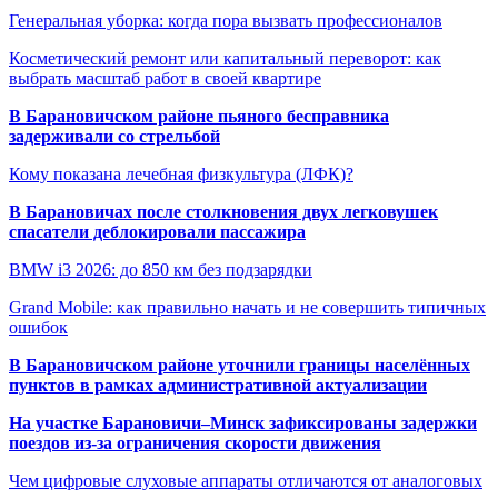
Генеральная уборка: когда пора вызвать профессионалов
Косметический ремонт или капитальный переворот: как
выбрать масштаб работ в своей квартире
В Барановичском районе пьяного бесправника
задерживали со стрельбой
Кому показана лечебная физкультура (ЛФК)?
В Барановичах после столкновения двух легковушек
спасатели деблокировали пассажира
BMW i3 2026: до 850 км без подзарядки
Grand Mobile: как правильно начать и не совершить типичных
ошибок
В Барановичском районе уточнили границы населённых
пунктов в рамках административной актуализации
На участке Барановичи–Минск зафиксированы задержки
поездов из-за ограничения скорости движения
Чем цифровые слуховые аппараты отличаются от аналоговых