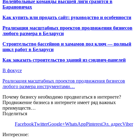
Волейбольные команды высшей лиги сразятся в
Барановичах
Как купить или продать сайт: руководство и особенности
Реализация масштабных проектов продвижения бизнесов
любого размера в Беларуси
Строительство бассейнов и хамамов под ключ — полный
цикл работ в Беларуси
Как заказать строительство зданий из сэндвич-панелей
В фокусе
Реализация масштабных проектов продвижения бизнесов
любого размера инструментами…
Почему бизнесу необходимо продвигаться в интернете?
Продвижение бизнеса в интернете имеет ряд важных
преимуществ…
Поделиться
Facebook
Twitter
Google+
WhatsApp
Pinterest
Эл. адрес
Viber
Интересное: