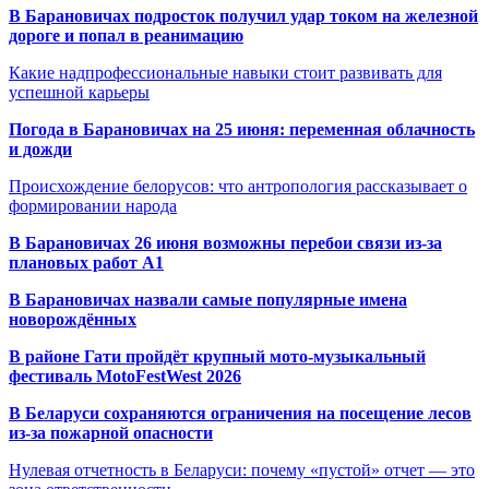
В Барановичах подросток получил удар током на железной
дороге и попал в реанимацию
Какие надпрофессиональные навыки стоит развивать для
успешной карьеры
Погода в Барановичах на 25 июня: переменная облачность
и дожди
Происхождение белорусов: что антропология рассказывает о
формировании народа
В Барановичах 26 июня возможны перебои связи из-за
плановых работ A1
В Барановичах назвали самые популярные имена
новорождённых
В районе Гати пройдёт крупный мото-музыкальный
фестиваль MotoFestWest 2026
В Беларуси сохраняются ограничения на посещение лесов
из-за пожарной опасности
Нулевая отчетность в Беларуси: почему «пустой» отчет — это