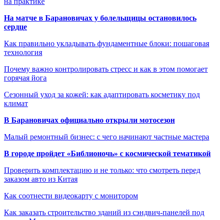
на практике
На матче в Барановичах у болельщицы остановилось
сердце
Как правильно укладывать фундаментные блоки: пошаговая
технология
Почему важно контролировать стресс и как в этом помогает
горячая йога
Сезонный уход за кожей: как адаптировать косметику под
климат
В Барановичах официально открыли мотосезон
Малый ремонтный бизнес: с чего начинают частные мастера
В городе пройдет «Библионочь» с космической тематикой
Проверить комплектацию и не только: что смотреть перед
заказом авто из Китая
Как соотнести видеокарту с монитором
Как заказать строительство зданий из сэндвич-панелей под