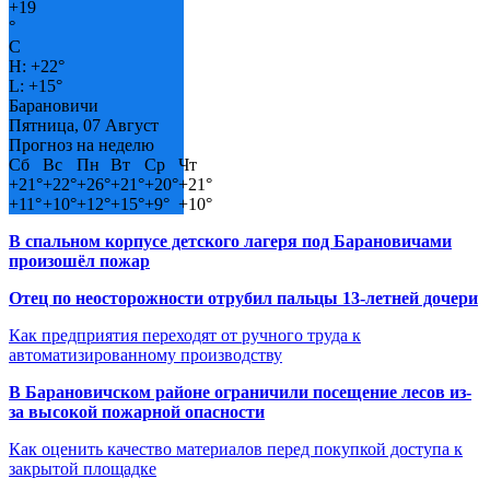
+
19
°
C
H:
+
22°
L:
+
15°
Барановичи
Пятница, 07 Август
Прогноз на неделю
Сб
Вс
Пн
Вт
Ср
Чт
+
21°
+
22°
+
26°
+
21°
+
20°
+
21°
+
11°
+
10°
+
12°
+
15°
+
9°
+
10°
В спальном корпусе детского лагеря под Барановичами
произошёл пожар
Отец по неосторожности отрубил пальцы 13-летней дочери
Как предприятия переходят от ручного труда к
автоматизированному производству
В Барановичском районе ограничили посещение лесов из-
за высокой пожарной опасности
Как оценить качество материалов перед покупкой доступа к
закрытой площадке