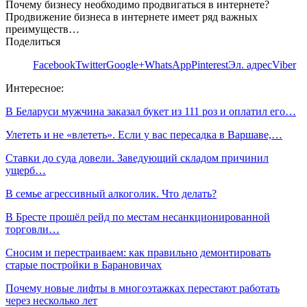
Почему бизнесу необходимо продвигаться в интернете?
Продвижение бизнеса в интернете имеет ряд важных
преимуществ…
Поделиться
Facebook
Twitter
Google+
WhatsApp
Pinterest
Эл. адрес
Viber
Интересное:
В Беларуси мужчина заказал букет из 111 роз и оплатил его…
Улететь и не «влететь». Если у вас пересадка в Варшаве,…
Ставки до суда довели. Заведующий складом причинил
ущерб…
В семье агрессивный алкоголик. Что делать?
В Бресте прошёл рейд по местам несанкционированной
торговли…
Сносим и перестраиваем: как правильно демонтировать
старые постройки в Барановичах
Почему новые лифты в многоэтажках перестают работать
через несколько лет