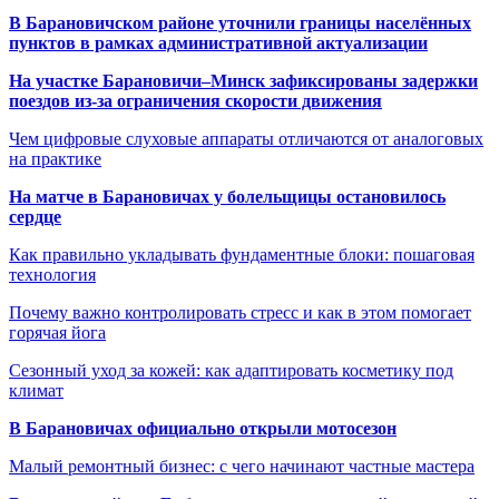
В Барановичском районе уточнили границы населённых
пунктов в рамках административной актуализации
На участке Барановичи–Минск зафиксированы задержки
поездов из-за ограничения скорости движения
Чем цифровые слуховые аппараты отличаются от аналоговых
на практике
На матче в Барановичах у болельщицы остановилось
сердце
Как правильно укладывать фундаментные блоки: пошаговая
технология
Почему важно контролировать стресс и как в этом помогает
горячая йога
Сезонный уход за кожей: как адаптировать косметику под
климат
В Барановичах официально открыли мотосезон
Малый ремонтный бизнес: с чего начинают частные мастера