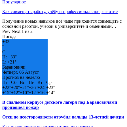
Популярное
Как совмещать работу, учёбу и профессиональное развитие
Получение новых навыков всё чаще приходится совмещать с
основной работой, учёбой в университете и семейными…
Prev
Next
1 из 2
Погода
+
32
°
C
H:
+
33°
L:
+
21°
Барановичи
Четверг, 06 Август
Прогноз на неделю
Пт
Сб
Вс
Пн
Вт
Ср
+
22°
+
20°
+
21°
+
26°
+
24°
+
23°
+
15°
+
12°
+
10°
+
12°
+
16°
+
14°
В спальном корпусе детского лагеря под Барановичами
произошёл пожар
Отец по неосторожности отрубил пальцы 13-летней дочери
Как предприятия переходят от ручного труда к