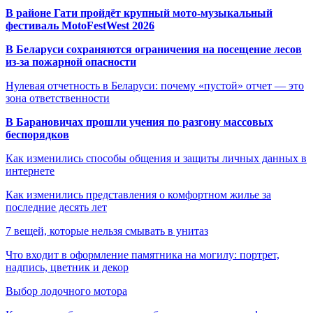
В районе Гати пройдёт крупный мото-музыкальный
фестиваль MotoFestWest 2026
В Беларуси сохраняются ограничения на посещение лесов
из-за пожарной опасности
Нулевая отчетность в Беларуси: почему «пустой» отчет — это
зона ответственности
В Барановичах прошли учения по разгону массовых
беспорядков
Как изменились способы общения и защиты личных данных в
интернете
Как изменились представления о комфортном жилье за
последние десять лет
7 вещей, которые нельзя смывать в унитаз
Что входит в оформление памятника на могилу: портрет,
надпись, цветник и декор
Выбор лодочного мотора