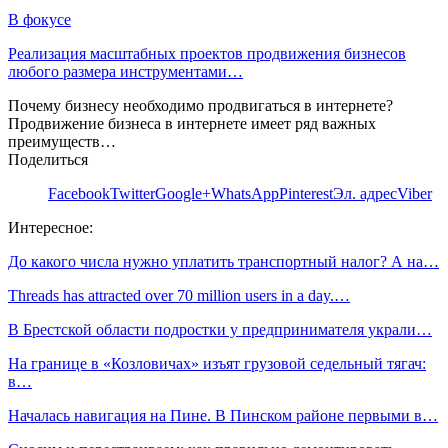
В фокусе
Реализация масштабных проектов продвижения бизнесов
любого размера инструментами…
Почему бизнесу необходимо продвигаться в интернете?
Продвижение бизнеса в интернете имеет ряд важных
преимуществ…
Поделиться
Facebook
Twitter
Google+
WhatsApp
Pinterest
Эл. адрес
Viber
Интересное:
До какого числа нужно уплатить транспортный налог? А на…
Threads has attracted over 70 million users in a day.…
В Брестской области подростки у предпринимателя украли…
На границе в «Козловичах» изъят грузовой седельный тягач:
в…
Началась навигация на Пине. В Пинском районе первыми в…