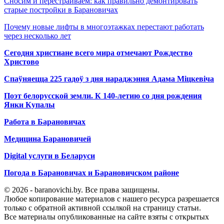
Сносим и перестраиваем: как правильно демонтировать
старые постройки в Барановичах
Почему новые лифты в многоэтажках перестают работать
через несколько лет
Сегодня христиане всего мира отмечают Рождество
Христово
Спаўняецца 225 гадоў з дня нараджэння Адама Міцкевіча
Поэт белорусской земли. К 140-летию со дня рождения
Янки Купалы
Работа в Барановичах
Медицина Барановичей
Digital услуги в Беларуси
Погода в Барановичах и Барановичском районе
© 2026 - baranovichi.by. Все права защищены.
Любое копирование материалов с нашего ресурса разрешается
только с обратной активной ссылкой на страницу статьи.
Все материалы опубликованные на сайте взяты с открытых