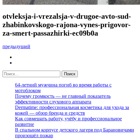
otvleksja-i-vrezalsja-v-drugoe-avto-sud-
zhabinkovskogo-rajona-vynes-prigovor-
za-smert-passazhirki-ec09b0a
предыдущий
64-летний мужчина погиб во время работы с
мотоблоком
Почему громкость — не главный показатель
эффективности слухового аппарата
Dermatime: профессиональная косметика для ухода за
кожей — обзор бренда и средств
Как совмещать работу, учёбу и профессиональное
развитие
В спальном корпусе детского лагеря под Барановичами
произошёл пожар