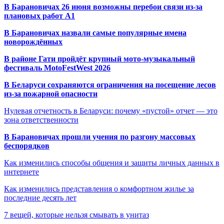
В Барановичах 26 июня возможны перебои связи из-за
плановых работ A1
В Барановичах назвали самые популярные имена
новорождённых
В районе Гати пройдёт крупный мото-музыкальный
фестиваль MotoFestWest 2026
В Беларуси сохраняются ограничения на посещение лесов
из-за пожарной опасности
Нулевая отчетность в Беларуси: почему «пустой» отчет — это
зона ответственности
В Барановичах прошли учения по разгону массовых
беспорядков
Как изменились способы общения и защиты личных данных в
интернете
Как изменились представления о комфортном жилье за
последние десять лет
7 вещей, которые нельзя смывать в унитаз