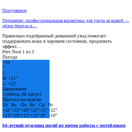
Популярное
Dermatime: профессиональная косметика для ухода за кожей —
обзор бренда и…
Правильно подобранный домашний уход помогает
поддерживать кожу в хорошем состоянии, продлевать
эффект…
Prev
Next
1 из 3
Погода
+
19
°
C
H:
+
21°
L:
+
12°
Барановичи
Суббота, 08 Август
Прогноз на неделю
Пт
Вс
Пн
Вт
Ср
Чт
+
22°
+
22°
+
28°
+
22°
+
21°
+
22°
+
15°
+
10°
+
12°
+
15°
+
9°
+
10°
64-летний мужчина погиб во время работы с мотоблоком