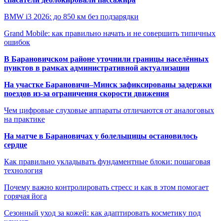
BMW i3 2026: до 850 км без подзарядки
Grand Mobile: как правильно начать и не совершить типичных
ошибок
В Барановичском районе уточнили границы населённых
пунктов в рамках административной актуализации
На участке Барановичи–Минск зафиксированы задержки
поездов из-за ограничения скорости движения
Чем цифровые слуховые аппараты отличаются от аналоговых
на практике
На матче в Барановичах у болельщицы остановилось
сердце
Как правильно укладывать фундаментные блоки: пошаговая
технология
Почему важно контролировать стресс и как в этом помогает
горячая йога
Сезонный уход за кожей: как адаптировать косметику под