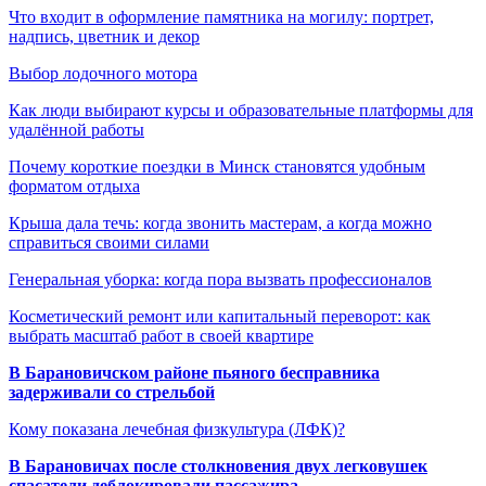
Что входит в оформление памятника на могилу: портрет,
надпись, цветник и декор
Выбор лодочного мотора
Как люди выбирают курсы и образовательные платформы для
удалённой работы
Почему короткие поездки в Минск становятся удобным
форматом отдыха
Крыша дала течь: когда звонить мастерам, а когда можно
справиться своими силами
Генеральная уборка: когда пора вызвать профессионалов
Косметический ремонт или капитальный переворот: как
выбрать масштаб работ в своей квартире
В Барановичском районе пьяного бесправника
задерживали со стрельбой
Кому показана лечебная физкультура (ЛФК)?
В Барановичах после столкновения двух легковушек
спасатели деблокировали пассажира