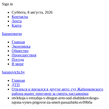
Sign in
Суббота, 8 августа, 2026
Контакты
Лента
Карта
Барановичи
Главная
Экономика
Общество
Происшествия
Погода
В мире
baranovichi.by
Главная
ДТП
Отвлекся и врезался в другое авто: суд Жабинковского
района вынес приговор за смерть пассажирки
otvleksja-i-vrezalsja-v-drugoe-avto-sud-zhabinkovskogo-
rajona-vynes-prigovor-za-smert-passazhirki-ec09b0a