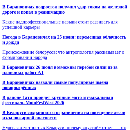
В Барановичах подросток получил удар током на железной
дороге и попал в реанимацию
Какие надпрофессиональные навыки стоит развивать для
успешной карьеры
Погода в Барановичах на 25 июня: переменная облачность
и дожди
Происхождение белорусов: что антропология рассказывает о
формировании народа
В Барановичах 26 июня возможны перебои связи из-за
плановых работ A1
В Барановичах назвали самые популярные имена
новорождённых
В районе Гати пройдёт крупный мото-музыкальный
фестиваль MotoFestWest 2026
В Беларуси сохраняются ограничения на посещение лесов
из-за пожарной опасности
Нулевая отчетность в Беларуси: почему «пустой» отчет — это