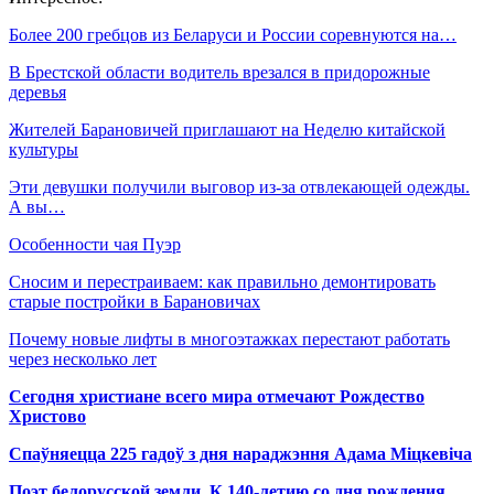
Более 200 гребцов из Беларуси и России соревнуются на…
В Брестской области водитель врезался в придорожные
деревья
Жителей Барановичей приглашают на Неделю китайской
культуры
Эти девушки получили выговор из-за отвлекающей одежды.
А вы…
Особенности чая Пуэр
Сносим и перестраиваем: как правильно демонтировать
старые постройки в Барановичах
Почему новые лифты в многоэтажках перестают работать
через несколько лет
Сегодня христиане всего мира отмечают Рождество
Христово
Спаўняецца 225 гадоў з дня нараджэння Адама Міцкевіча
Поэт белорусской земли. К 140-летию со дня рождения