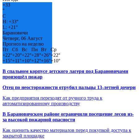
+
33
°
C
H:
+
33°
L:
+
21°
Барановичи
Четверг, 06 Август
Прогноз на неделю
Пт
Сб
Вс
Пн
Вт
Ср
+
22°
+
20°
+
22°
+
28°
+
26°
+
22°
+
15°
+
11°
+
10°
+
12°
+
16°
+
10°
В спальном корпусе детского лагеря под Барановичами
произошёл пожар
Отец по неосторожности отрубил пальцы 13-летней дочери
Как предприятия переходят от ручного труда к
автоматизированному производству
В Барановичском районе ограничили посещение лесов из-
за высокой пожарной опасности
Как оценить качество материалов перед покупкой доступа к
закрытой площадке