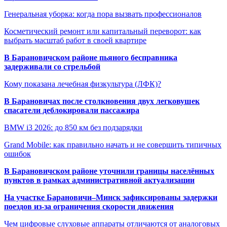
Генеральная уборка: когда пора вызвать профессионалов
Косметический ремонт или капитальный переворот: как
выбрать масштаб работ в своей квартире
В Барановичском районе пьяного бесправника
задерживали со стрельбой
Кому показана лечебная физкультура (ЛФК)?
В Барановичах после столкновения двух легковушек
спасатели деблокировали пассажира
BMW i3 2026: до 850 км без подзарядки
Grand Mobile: как правильно начать и не совершить типичных
ошибок
В Барановичском районе уточнили границы населённых
пунктов в рамках административной актуализации
На участке Барановичи–Минск зафиксированы задержки
поездов из-за ограничения скорости движения
Чем цифровые слуховые аппараты отличаются от аналоговых