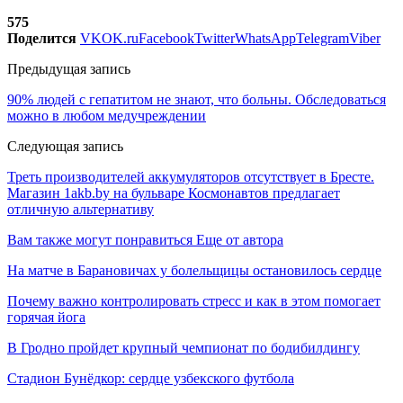
575
Поделится
VK
OK.ru
Facebook
Twitter
WhatsApp
Telegram
Viber
Предыдущая запись
90% людей с гепатитом не знают, что больны. Обследоваться
можно в любом медучреждении
Следующая запись
Треть производителей аккумуляторов отсутствует в Бресте.
Магазин 1akb.by на бульваре Космонавтов предлагает
отличную альтернативу
Вам также могут понравиться
Еще от автора
На матче в Барановичах у болельщицы остановилось сердце
Почему важно контролировать стресс и как в этом помогает
горячая йога
В Гродно пройдет крупный чемпионат по бодибилдингу
Стадион Бунёдкор: сердце узбекского футбола