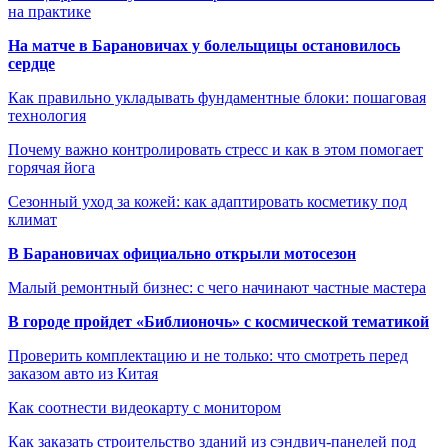
на практике
На матче в Барановичах у болельщицы остановилось
сердце
Как правильно укладывать фундаментные блоки: пошаговая
технология
Почему важно контролировать стресс и как в этом помогает
горячая йога
Сезонный уход за кожей: как адаптировать косметику под
климат
В Барановичах официально открыли мотосезон
Малый ремонтный бизнес: с чего начинают частные мастера
В городе пройдет «Библионочь» с космической тематикой
Проверить комплектацию и не только: что смотреть перед
заказом авто из Китая
Как соотнести видеокарту с монитором
Как заказать строительство зданий из сэндвич-панелей под