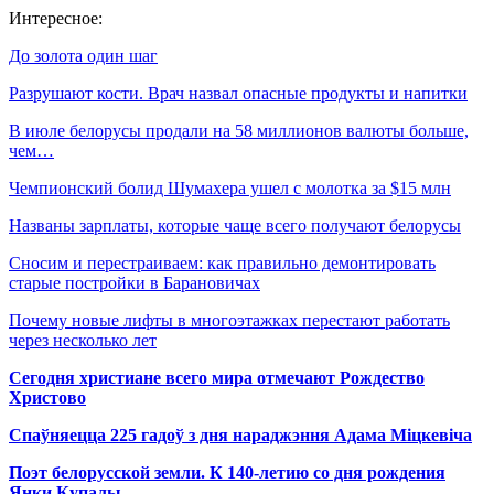
Интересное:
До золота один шаг
Разрушают кости. Врач назвал опасные продукты и напитки
В июле белорусы продали на 58 миллионов валюты больше,
чем…
Чемпионский болид Шумахера ушел с молотка за $15 млн
Названы зарплаты, которые чаще всего получают белорусы
Сносим и перестраиваем: как правильно демонтировать
старые постройки в Барановичах
Почему новые лифты в многоэтажках перестают работать
через несколько лет
Сегодня христиане всего мира отмечают Рождество
Христово
Спаўняецца 225 гадоў з дня нараджэння Адама Міцкевіча
Поэт белорусской земли. К 140-летию со дня рождения
Янки Купалы