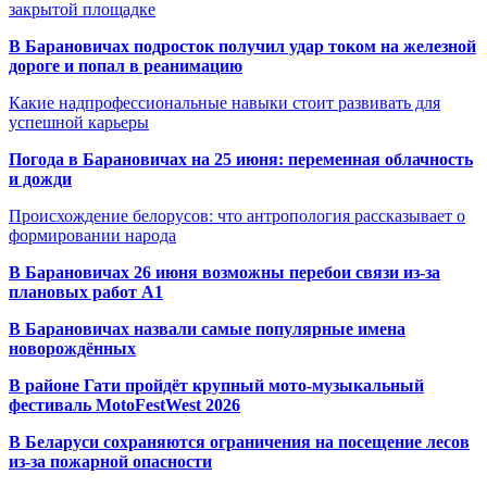
закрытой площадке
В Барановичах подросток получил удар током на железной
дороге и попал в реанимацию
Какие надпрофессиональные навыки стоит развивать для
успешной карьеры
Погода в Барановичах на 25 июня: переменная облачность
и дожди
Происхождение белорусов: что антропология рассказывает о
формировании народа
В Барановичах 26 июня возможны перебои связи из-за
плановых работ A1
В Барановичах назвали самые популярные имена
новорождённых
В районе Гати пройдёт крупный мото-музыкальный
фестиваль MotoFestWest 2026
В Беларуси сохраняются ограничения на посещение лесов
из-за пожарной опасности