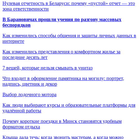
Нулевая отчетность в Беларуси: почему «пустой» отчет — это
зона ответственности
В Барановичах прошли учения по разгону массовых
беспорядков
Как изменились способы общения и защиты личных данных в
интернете
Как изменились представления о комфортном жилье за
последние десять лет
7 вещей, которые нельзя смывать в унитаз
Что входит в оформление памятника на могилу: портрет,
надпись, цветник и декор
Выбор лодочного мотора
Как люди выбирают курсы и образовательные платформы для
удалённой работы
Почему короткие поездки в Минск становятся удобным
форматом отдыха
Крыша дала течь: когда звонить мастерам, а когда можно