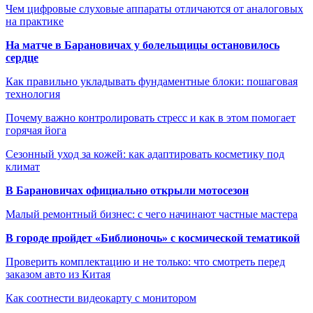
Чем цифровые слуховые аппараты отличаются от аналоговых
на практике
На матче в Барановичах у болельщицы остановилось
сердце
Как правильно укладывать фундаментные блоки: пошаговая
технология
Почему важно контролировать стресс и как в этом помогает
горячая йога
Сезонный уход за кожей: как адаптировать косметику под
климат
В Барановичах официально открыли мотосезон
Малый ремонтный бизнес: с чего начинают частные мастера
В городе пройдет «Библионочь» с космической тематикой
Проверить комплектацию и не только: что смотреть перед
заказом авто из Китая
Как соотнести видеокарту с монитором