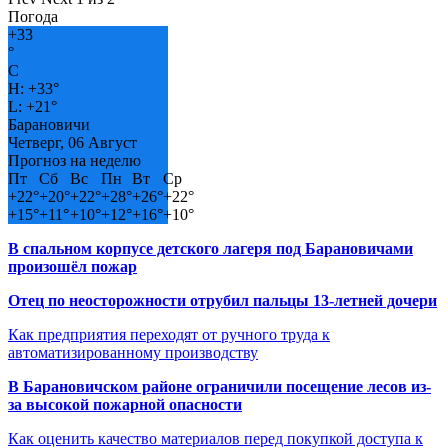
Погода
+
33
°
C
H:
+
33°
L:
+
21°
Барановичи
Четверг, 06 Август
Прогноз на неделю
Пт
Сб
Вс
Пн
Вт
Ср
+
22°
+
20°
+
22°
+
28°
+
26°
+
22°
+
15°
+
11°
+
10°
+
12°
+
16°
+
10°
В спальном корпусе детского лагеря под Барановичами
произошёл пожар
Отец по неосторожности отрубил пальцы 13-летней дочери
Как предприятия переходят от ручного труда к
автоматизированному производству
В Барановичском районе ограничили посещение лесов из-
за высокой пожарной опасности
Как оценить качество материалов перед покупкой доступа к