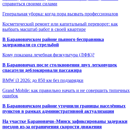
справиться своими силами
Генеральная уборка: когда пора вызвать профессионалов
Косметический ремонт или капитальный переворот: как
выбрать масштаб работ в своей квартире
В Барановичском районе пьяного бесправника
задерживали со стрельбой
Кому показана лечебная физкультура (ЛФК)?
В Барановичах после столкновения двух легковушек
спасатели деблокировали пассажира
BMW i3 2026: до 850 км без подзарядки
Grand Mobile: как правильно начать и не совершить типичных
ошибок
В Барановичском районе уточнили границы населённых
пунктов в рамках административной актуализации
На участке Барановичи–Минск зафиксированы задержки
поездов из-за ограничения скорости движения