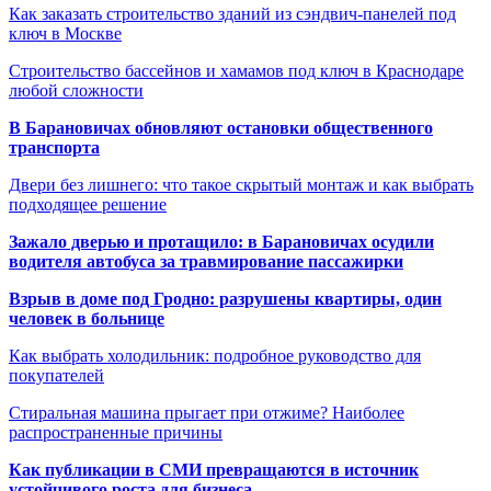
Как заказать строительство зданий из сэндвич-панелей под
ключ в Москве
Строительство бассейнов и хамамов под ключ в Краснодаре
любой сложности
В Барановичах обновляют остановки общественного
транспорта
Двери без лишнего: что такое скрытый монтаж и как выбрать
подходящее решение
Зажало дверью и протащило: в Барановичах осудили
водителя автобуса за травмирование пассажирки
Взрыв в доме под Гродно: разрушены квартиры, один
человек в больнице
Как выбрать холодильник: подробное руководство для
покупателей
Стиральная машина прыгает при отжиме? Наиболее
распространенные причины
Как публикации в СМИ превращаются в источник
устойчивого роста для бизнеса