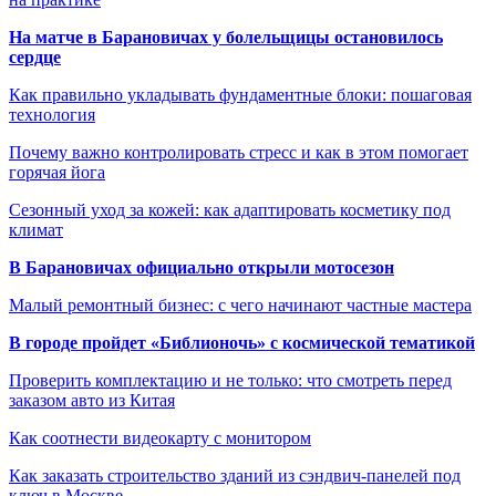
На матче в Барановичах у болельщицы остановилось
сердце
Как правильно укладывать фундаментные блоки: пошаговая
технология
Почему важно контролировать стресс и как в этом помогает
горячая йога
Сезонный уход за кожей: как адаптировать косметику под
климат
В Барановичах официально открыли мотосезон
Малый ремонтный бизнес: с чего начинают частные мастера
В городе пройдет «Библионочь» с космической тематикой
Проверить комплектацию и не только: что смотреть перед
заказом авто из Китая
Как соотнести видеокарту с монитором
Как заказать строительство зданий из сэндвич-панелей под
ключ в Москве