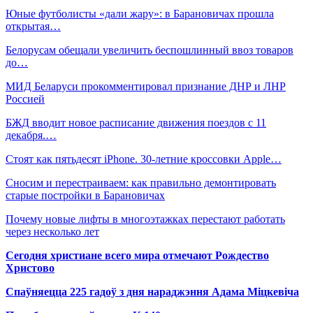
Юные футболисты «дали жару»: в Барановичах прошла
открытая…
Белорусам обещали увеличить беспошлинный ввоз товаров
до…
МИД Беларуси прокомментировал признание ДНР и ЛНР
Россией
БЖД вводит новое расписание движения поездов с 11
декабря.…
Стоят как пятьдесят iPhone. 30-летние кроссовки Apple…
Сносим и перестраиваем: как правильно демонтировать
старые постройки в Барановичах
Почему новые лифты в многоэтажках перестают работать
через несколько лет
Сегодня христиане всего мира отмечают Рождество
Христово
Спаўняецца 225 гадоў з дня нараджэння Адама Міцкевіча