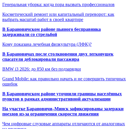
Генеральная уборка: когда пора вызвать профессионалов
Косметический ремонт или капитальный переворот: как
выбрать масштаб работ в своей квартире
В Барановичском районе пьяного бесправника
задерживали со стрельбой
Кому показана лечебная физкультура (ЛФК)?
В Барановичах после столкновения двух легковушек
спасатели деблокировали пассажира
BMW i3 2026: до 850 км без подзарядки
Grand Mobile: как правильно начать и не совершить типичных
ошибок
В Барановичском районе уточнили границы населённых
пунктов в рамках административной актуализации
На участке Барановичи–Минск зафиксированы задержки
поездов из-за ограничения скорости движения
Чем цифровые слуховые аппараты отличаются от аналоговых
на практике