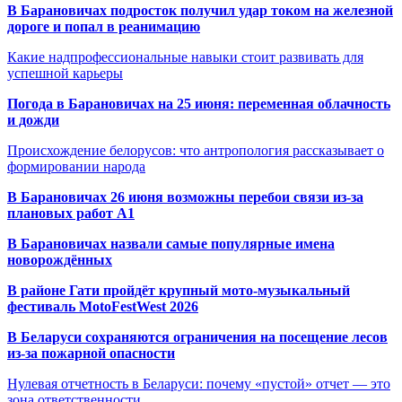
В Барановичах подросток получил удар током на железной
дороге и попал в реанимацию
Какие надпрофессиональные навыки стоит развивать для
успешной карьеры
Погода в Барановичах на 25 июня: переменная облачность
и дожди
Происхождение белорусов: что антропология рассказывает о
формировании народа
В Барановичах 26 июня возможны перебои связи из-за
плановых работ A1
В Барановичах назвали самые популярные имена
новорождённых
В районе Гати пройдёт крупный мото-музыкальный
фестиваль MotoFestWest 2026
В Беларуси сохраняются ограничения на посещение лесов
из-за пожарной опасности
Нулевая отчетность в Беларуси: почему «пустой» отчет — это
зона ответственности