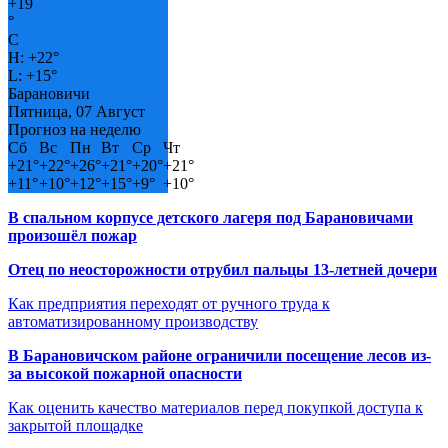
+
19
°
C
H:
+
22°
L:
+
15°
Барановичи
Пятница, 07 Август
Прогноз на неделю
Сб
Вс
Пн
Вт
Ср
Чт
+
21°
+
22°
+
26°
+
21°
+
20°
+
21°
+
11°
+
10°
+
12°
+
15°
+
9°
+
10°
В спальном корпусе детского лагеря под Барановичами
произошёл пожар
Отец по неосторожности отрубил пальцы 13-летней дочери
Как предприятия переходят от ручного труда к
автоматизированному производству
В Барановичском районе ограничили посещение лесов из-
за высокой пожарной опасности
Как оценить качество материалов перед покупкой доступа к
закрытой площадке