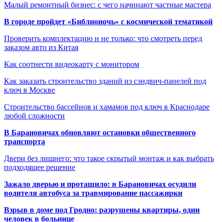
Малый ремонтный бизнес: с чего начинают частные мастера
В городе пройдет «Библионочь» с космической тематикой
Проверить комплектацию и не только: что смотреть перед
заказом авто из Китая
Как соотнести видеокарту с монитором
Как заказать строительство зданий из сэндвич-панелей под
ключ в Москве
Строительство бассейнов и хамамов под ключ в Краснодаре
любой сложности
В Барановичах обновляют остановки общественного
транспорта
Двери без лишнего: что такое скрытый монтаж и как выбрать
подходящее решение
Зажало дверью и протащило: в Барановичах осудили
водителя автобуса за травмирование пассажирки
Взрыв в доме под Гродно: разрушены квартиры, один
человек в больнице