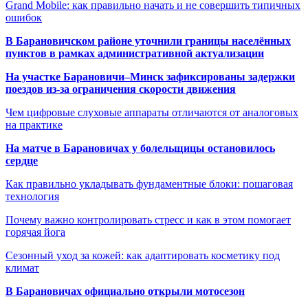
Grand Mobile: как правильно начать и не совершить типичных
ошибок
В Барановичском районе уточнили границы населённых
пунктов в рамках административной актуализации
На участке Барановичи–Минск зафиксированы задержки
поездов из-за ограничения скорости движения
Чем цифровые слуховые аппараты отличаются от аналоговых
на практике
На матче в Барановичах у болельщицы остановилось
сердце
Как правильно укладывать фундаментные блоки: пошаговая
технология
Почему важно контролировать стресс и как в этом помогает
горячая йога
Сезонный уход за кожей: как адаптировать косметику под
климат
В Барановичах официально открыли мотосезон