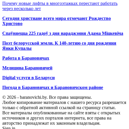
Почему новые лифты в многоэтажках перестают работать
через несколько лет
Сегодня христиане всего мира отмечают Рождество
Христово
Спаўняецца 225 гадоў з дня нараджэння Адама Міцкевіча
Поэт белорусской земли. К 140-летию со дня рождения
Янки Купалы
Работа в Барановичах
Медицина Барановичей
Digital услуги в Беларуси
Погода в Барановичах и Барановичском районе
© 2026 - baranovichi.by. Все права защищены.
Любое копирование материалов с нашего ресурса разрешается
только с обратной активной ссылкой на страницу статьи.
Все материалы опубликованные на сайте взяты с открытых
источников и других порталов интернета, все права на
авторство принадлежат их законным владельцам.
Sign in