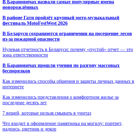
В Барановичах назвали самые популярные имена
новорождённых
В районе Гати пройдёт крупный мото-музыкальный
фестиваль MotoFestWest 2026
В Беларуси сохраняются ограничения на посещение лесов
из-за пожарной опасности
Нулевая отчетность в Беларуси: почему «пустой» отчет — это
зона ответственности
В Барановичах прошли учения по разгону массовых
беспорядков
Как изменились способы общения и защиты личных данных в
интернете
Как изменились представления о комфортном жилье за
последние десять лет
7 вещей, которые нельзя смывать в унитаз
Что входит в оформление памятника на могилу: портрет,
надпись, цветник и декор