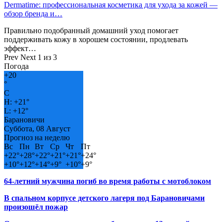
Dermatime: профессиональная косметика для ухода за кожей —
обзор бренда и…
Правильно подобранный домашний уход помогает
поддерживать кожу в хорошем состоянии, продлевать
эффект…
Prev
Next
1 из 3
Погода
+
20
°
C
H:
+
21°
L:
+
12°
Барановичи
Суббота, 08 Август
Прогноз на неделю
Вс
Пн
Вт
Ср
Чт
Пт
+
22°
+
28°
+
22°
+
21°
+
21°
+
24°
+
10°
+
12°
+
14°
+
9°
+
10°
+
9°
64-летний мужчина погиб во время работы с мотоблоком
В спальном корпусе детского лагеря под Барановичами
произошёл пожар