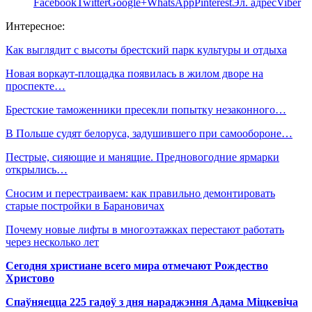
Facebook
Twitter
Google+
WhatsApp
Pinterest
Эл. адрес
Viber
Интересное:
Как выглядит с высоты брестский парк культуры и отдыха
Новая воркаут-площадка появилась в жилом дворе на
проспекте…
Брестские таможенники пресекли попытку незаконного…
В Польше судят белоруса, задушившего при самообороне…
Пестрые, сияющие и манящие. Предновогодние ярмарки
открылись…
Сносим и перестраиваем: как правильно демонтировать
старые постройки в Барановичах
Почему новые лифты в многоэтажках перестают работать
через несколько лет
Сегодня христиане всего мира отмечают Рождество
Христово
Спаўняецца 225 гадоў з дня нараджэння Адама Міцкевіча