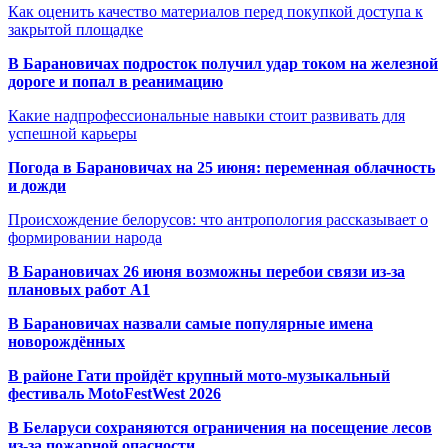
Как оценить качество материалов перед покупкой доступа к
закрытой площадке
В Барановичах подросток получил удар током на железной
дороге и попал в реанимацию
Какие надпрофессиональные навыки стоит развивать для
успешной карьеры
Погода в Барановичах на 25 июня: переменная облачность
и дожди
Происхождение белорусов: что антропология рассказывает о
формировании народа
В Барановичах 26 июня возможны перебои связи из-за
плановых работ A1
В Барановичах назвали самые популярные имена
новорождённых
В районе Гати пройдёт крупный мото-музыкальный
фестиваль MotoFestWest 2026
В Беларуси сохраняются ограничения на посещение лесов
из-за пожарной опасности