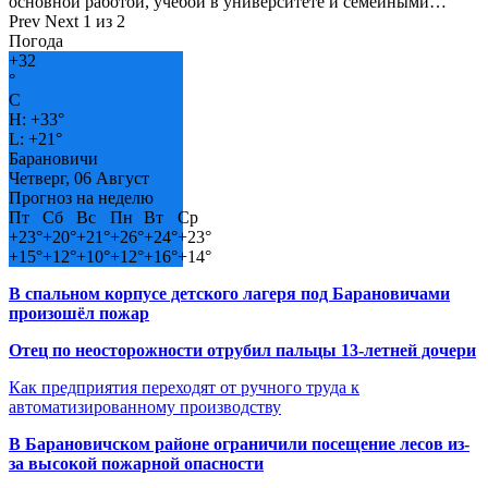
основной работой, учёбой в университете и семейными…
Prev
Next
1 из 2
Погода
+
32
°
C
H:
+
33°
L:
+
21°
Барановичи
Четверг, 06 Август
Прогноз на неделю
Пт
Сб
Вс
Пн
Вт
Ср
+
23°
+
20°
+
21°
+
26°
+
24°
+
23°
+
15°
+
12°
+
10°
+
12°
+
16°
+
14°
В спальном корпусе детского лагеря под Барановичами
произошёл пожар
Отец по неосторожности отрубил пальцы 13-летней дочери
Как предприятия переходят от ручного труда к
автоматизированному производству
В Барановичском районе ограничили посещение лесов из-
за высокой пожарной опасности