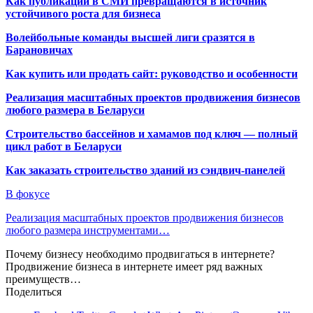
Как публикации в СМИ превращаются в источник
устойчивого роста для бизнеса
Волейбольные команды высшей лиги сразятся в
Барановичах
Как купить или продать сайт: руководство и особенности
Реализация масштабных проектов продвижения бизнесов
любого размера в Беларуси
Строительство бассейнов и хамамов под ключ — полный
цикл работ в Беларуси
Как заказать строительство зданий из сэндвич-панелей
В фокусе
Реализация масштабных проектов продвижения бизнесов
любого размера инструментами…
Почему бизнесу необходимо продвигаться в интернете?
Продвижение бизнеса в интернете имеет ряд важных
преимуществ…
Поделиться