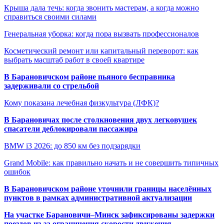
Крыша дала течь: когда звонить мастерам, а когда можно
справиться своими силами
Генеральная уборка: когда пора вызвать профессионалов
Косметический ремонт или капитальный переворот: как
выбрать масштаб работ в своей квартире
В Барановичском районе пьяного бесправника
задерживали со стрельбой
Кому показана лечебная физкультура (ЛФК)?
В Барановичах после столкновения двух легковушек
спасатели деблокировали пассажира
BMW i3 2026: до 850 км без подзарядки
Grand Mobile: как правильно начать и не совершить типичных
ошибок
В Барановичском районе уточнили границы населённых
пунктов в рамках административной актуализации
На участке Барановичи–Минск зафиксированы задержки
поездов из-за ограничения скорости движения