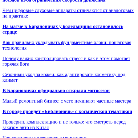
Чем цифровые слуховые аппараты отличаются от аналоговых
на практике
На матче в Барановичах у болельщицы остановилось
сердце
Как правильно укладывать фундаментные блоки: пошаговая
технология
Почему важно контролировать стресс и как в этом помогает
горячая йога
Сезонный уход за кожей: как адаптировать косметику под
климат
В Барановичах официально открыли мотосезон
Малый ремонтный бизнес: с чего начинают частные мастера
В городе пройдет «Библионочь» с космической тематикой
Проверить комплектацию и не только: что смотреть перед
заказом авто из Китая
Как соотнести видеокарту с монитором