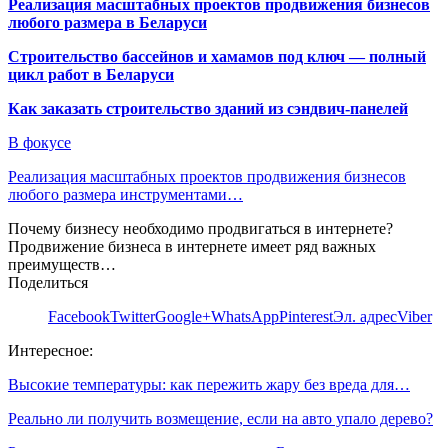
Реализация масштабных проектов продвижения бизнесов
любого размера в Беларуси
Строительство бассейнов и хамамов под ключ — полный
цикл работ в Беларуси
Как заказать строительство зданий из сэндвич-панелей
В фокусе
Реализация масштабных проектов продвижения бизнесов
любого размера инструментами…
Почему бизнесу необходимо продвигаться в интернете?
Продвижение бизнеса в интернете имеет ряд важных
преимуществ…
Поделиться
Facebook
Twitter
Google+
WhatsApp
Pinterest
Эл. адрес
Viber
Интересное:
Высокие температуры: как пережить жару без вреда для…
Реально ли получить возмещение, если на авто упало дерево?