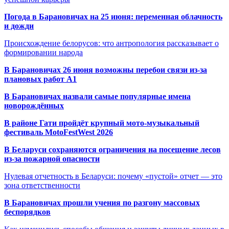
Погода в Барановичах на 25 июня: переменная облачность
и дожди
Происхождение белорусов: что антропология рассказывает о
формировании народа
В Барановичах 26 июня возможны перебои связи из-за
плановых работ A1
В Барановичах назвали самые популярные имена
новорождённых
В районе Гати пройдёт крупный мото-музыкальный
фестиваль MotoFestWest 2026
В Беларуси сохраняются ограничения на посещение лесов
из-за пожарной опасности
Нулевая отчетность в Беларуси: почему «пустой» отчет — это
зона ответственности
В Барановичах прошли учения по разгону массовых
беспорядков