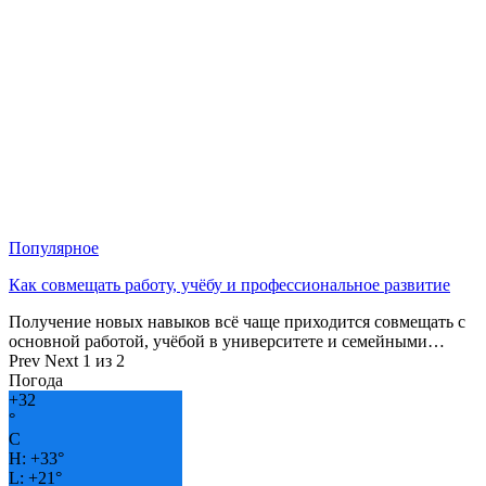
Популярное
Как совмещать работу, учёбу и профессиональное развитие
Получение новых навыков всё чаще приходится совмещать с
основной работой, учёбой в университете и семейными…
Prev
Next
1 из 2
Погода
+
32
°
C
H:
+
33°
L:
+
21°