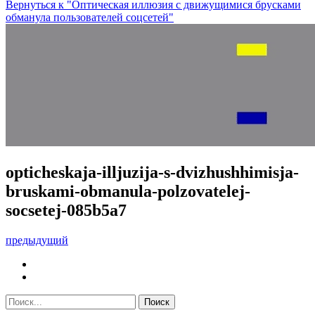
Вернуться к "Оптическая иллюзия с движущимися брусками
обманула пользователей соцсетей"
opticheskaja-illjuzija-s-dvizhushhimisja-
bruskami-obmanula-polzovatelej-
socsetej-085b5a7
предыдущий