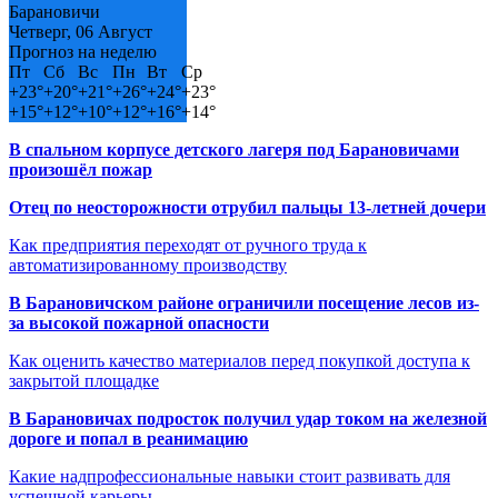
Барановичи
Четверг, 06 Август
Прогноз на неделю
Пт
Сб
Вс
Пн
Вт
Ср
+
23°
+
20°
+
21°
+
26°
+
24°
+
23°
+
15°
+
12°
+
10°
+
12°
+
16°
+
14°
В спальном корпусе детского лагеря под Барановичами
произошёл пожар
Отец по неосторожности отрубил пальцы 13-летней дочери
Как предприятия переходят от ручного труда к
автоматизированному производству
В Барановичском районе ограничили посещение лесов из-
за высокой пожарной опасности
Как оценить качество материалов перед покупкой доступа к
закрытой площадке
В Барановичах подросток получил удар током на железной
дороге и попал в реанимацию
Какие надпрофессиональные навыки стоит развивать для
успешной карьеры