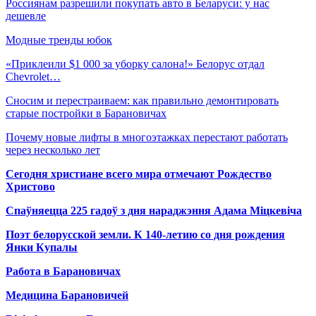
Россиянам разрешили покупать авто в Беларуси: у нас
дешевле
Модные тренды юбок
«Приклеили $1 000 за уборку салона!» Белорус отдал
Chevrolet…
Сносим и перестраиваем: как правильно демонтировать
старые постройки в Барановичах
Почему новые лифты в многоэтажках перестают работать
через несколько лет
Сегодня христиане всего мира отмечают Рождество
Христово
Спаўняецца 225 гадоў з дня нараджэння Адама Міцкевіча
Поэт белорусской земли. К 140-летию со дня рождения
Янки Купалы
Работа в Барановичах
Медицина Барановичей