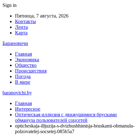
Sign in
Пятница, 7 августа, 2026
Контакты
Лента
Карта
Барановичи
Главная
Экономика
Общество
Происшествия
Погода
В мире
baranovichi.by
Главная
Интересное
Оптическая иллюзия с движущимися брусками
обманула пользователей соцсетей
opticheskaja-illjuzija-s-dvizhushhimisja-bruskami-obmanula-
polzovatelej-socsetej-085b5a7