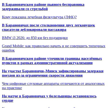
В Барановичском районе пьяного бесправника
задерживали со стрельбой
Кому показана лечебная физкультура (ЛФК)?
В Барановичах после столкновения двух легковушек
спасатели деблокировали пассажира
BMW i3 2026: до 850 км без подзарядки
Grand Mobile: как правильно начать и не совершить типичных
ошибок
В Барановичском районе уточнили границы населённых
пунктов в рамках административной актуализации
На участке Барановичи–Минск зафиксированы задержки
поездов из-за ограничения скорости движения
Чем цифровые слуховые аппараты отличаются от аналоговых
на практике
На матче в Барановичах у болельщицы остановилось
сердце