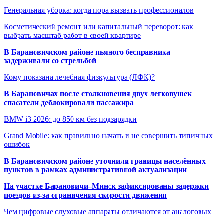
Генеральная уборка: когда пора вызвать профессионалов
Косметический ремонт или капитальный переворот: как
выбрать масштаб работ в своей квартире
В Барановичском районе пьяного бесправника
задерживали со стрельбой
Кому показана лечебная физкультура (ЛФК)?
В Барановичах после столкновения двух легковушек
спасатели деблокировали пассажира
BMW i3 2026: до 850 км без подзарядки
Grand Mobile: как правильно начать и не совершить типичных
ошибок
В Барановичском районе уточнили границы населённых
пунктов в рамках административной актуализации
На участке Барановичи–Минск зафиксированы задержки
поездов из-за ограничения скорости движения
Чем цифровые слуховые аппараты отличаются от аналоговых