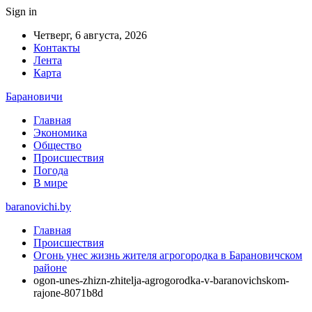
Sign in
Четверг, 6 августа, 2026
Контакты
Лента
Карта
Барановичи
Главная
Экономика
Общество
Происшествия
Погода
В мире
baranovichi.by
Главная
Происшествия
Огонь унес жизнь жителя агрогородка в Барановичском
районе
ogon-unes-zhizn-zhitelja-agrogorodka-v-baranovichskom-
rajone-8071b8d