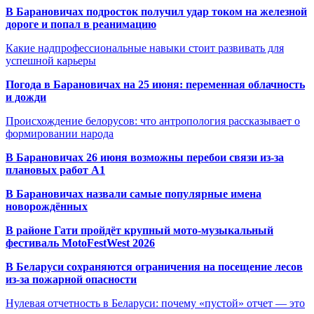
В Барановичах подросток получил удар током на железной
дороге и попал в реанимацию
Какие надпрофессиональные навыки стоит развивать для
успешной карьеры
Погода в Барановичах на 25 июня: переменная облачность
и дожди
Происхождение белорусов: что антропология рассказывает о
формировании народа
В Барановичах 26 июня возможны перебои связи из-за
плановых работ A1
В Барановичах назвали самые популярные имена
новорождённых
В районе Гати пройдёт крупный мото-музыкальный
фестиваль MotoFestWest 2026
В Беларуси сохраняются ограничения на посещение лесов
из-за пожарной опасности
Нулевая отчетность в Беларуси: почему «пустой» отчет — это