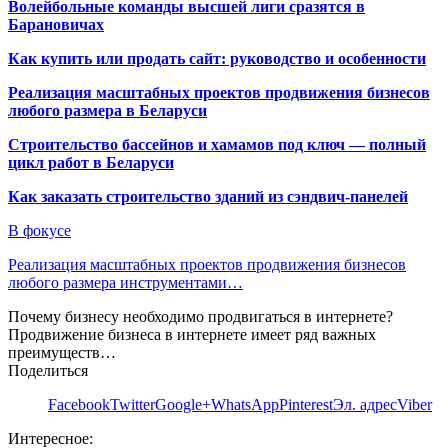
Волейбольные команды высшей лиги сразятся в
Барановичах
Как купить или продать сайт: руководство и особенности
Реализация масштабных проектов продвижения бизнесов
любого размера в Беларуси
Строительство бассейнов и хамамов под ключ — полный
цикл работ в Беларуси
Как заказать строительство зданий из сэндвич-панелей
В фокусе
Реализация масштабных проектов продвижения бизнесов
любого размера инструментами…
Почему бизнесу необходимо продвигаться в интернете?
Продвижение бизнеса в интернете имеет ряд важных
преимуществ…
Поделиться
Facebook
Twitter
Google+
WhatsApp
Pinterest
Эл. адрес
Viber
Интересное: