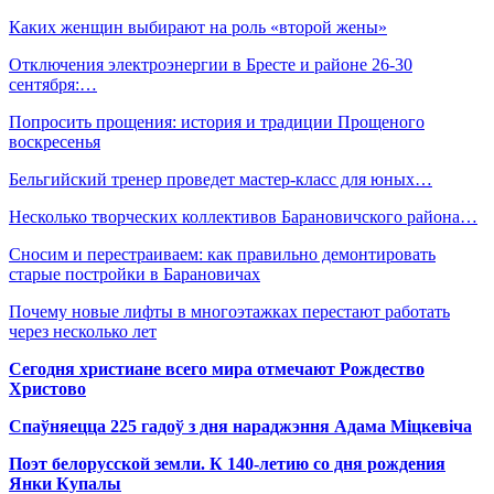
Каких женщин выбирают на роль «второй жены»
Отключения электроэнергии в Бресте и районе 26-30
сентября:…
Попросить прощения: история и традиции Прощеного
воскресенья
Бельгийский тренер проведет мастер-класс для юных…
Несколько творческих коллективов Барановичского района…
Сносим и перестраиваем: как правильно демонтировать
старые постройки в Барановичах
Почему новые лифты в многоэтажках перестают работать
через несколько лет
Сегодня христиане всего мира отмечают Рождество
Христово
Спаўняецца 225 гадоў з дня нараджэння Адама Міцкевіча
Поэт белорусской земли. К 140-летию со дня рождения
Янки Купалы