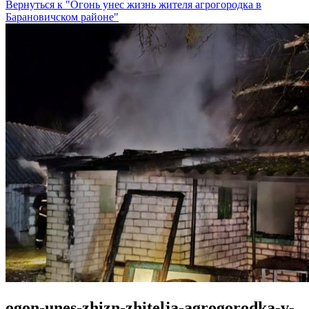
Вернуться к "Огонь унес жизнь жителя агрогородка в
Барановичском районе"
ogon-unes-zhizn-zhitelja-agrogorodka-v-