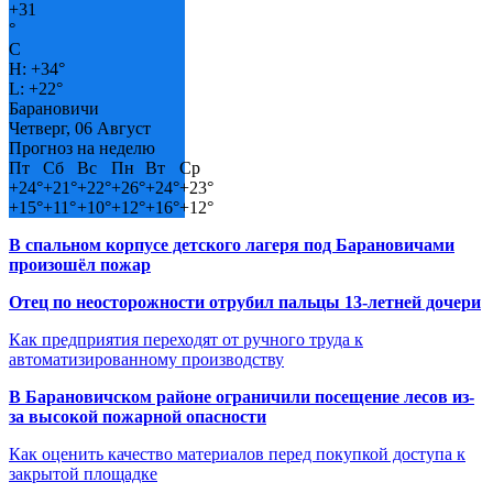
+
31
°
C
H:
+
34°
L:
+
22°
Барановичи
Четверг, 06 Август
Прогноз на неделю
Пт
Сб
Вс
Пн
Вт
Ср
+
24°
+
21°
+
22°
+
26°
+
24°
+
23°
+
15°
+
11°
+
10°
+
12°
+
16°
+
12°
В спальном корпусе детского лагеря под Барановичами
произошёл пожар
Отец по неосторожности отрубил пальцы 13-летней дочери
Как предприятия переходят от ручного труда к
автоматизированному производству
В Барановичском районе ограничили посещение лесов из-
за высокой пожарной опасности
Как оценить качество материалов перед покупкой доступа к
закрытой площадке